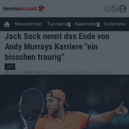
Newsletter
Turniere
Kalender
Kolumnen
▼
▼
Jack Sock nennt das Ende von
Andy Murrays Karriere "ein
bisschen traurig"
ATP
durch
Alfred Ulferts
Montag, 30 Dezember 2024 um 14:00