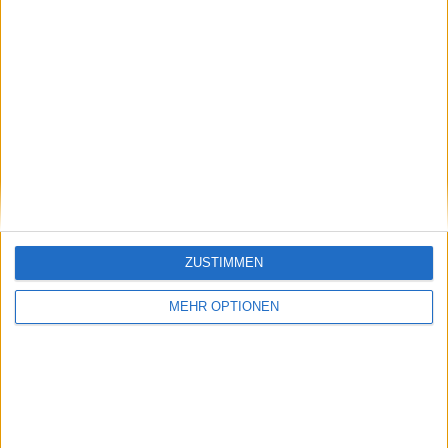
Vorheriger Artikel
Nächster Artikel
So viel können die
Felix Auger-Aliassime
Spieler bei den 2025
will nicht, dass Frances
Hong Kong Open an
Tiafoe eine Rede auf
ZUSTIMMEN
Preisgeld verdienen
seiner Hochzeit hält,
und zwar aus diesem
MEHR OPTIONEN
Grund