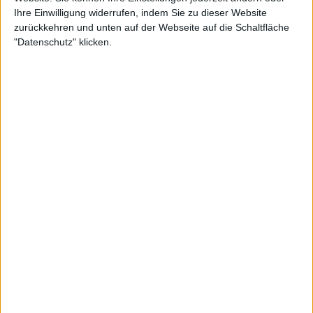
Ihre Einwilligung widerrufen, indem Sie zu dieser Website
zurückkehren und unten auf der Webseite auf die Schaltfläche
"Datenschutz" klicken.
Sock spricht über die Enttäuschung über
Murrays späte Karriere
Murray hinterließ zum Abschied einige epische
Matches, obwohl er bei Grand Slam-Turnieren oder
Masters 1000-Turnieren nie wieder ganz vorne
mitspielte. Eine Rückenverletzung im Sommer
veranlasste ihn, bei den letzten Olympischen Spielen
die endgültige Entscheidung über seinen Rücktritt
zu treffen.
Der Amerikaner Jack Sock, der sich nach den US
Open 2023 zurückzog, teilte im Nothing Major
Podcast seine Eindrücke über Murrays letzte Phase
seiner Karriere mit, die er als eine kleine
Enttäuschung empfand. "Ich habe ziemlich früh