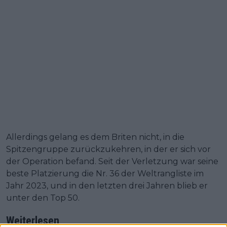
Allerdings gelang es dem Briten nicht, in die
Spitzengruppe zurückzukehren, in der er sich vor
der Operation befand. Seit der Verletzung war seine
beste Platzierung die Nr. 36 der Weltrangliste im
Jahr 2023, und in den letzten drei Jahren blieb er
unter den Top 50.
Weiterlesen