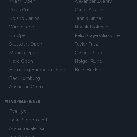
Miami Open
Alexander Zverev
Davis Cup
Carlos Alcaraz
Roland Garros
Jannik Sinner
Wimbledon
Novak Djokovic
US Open
Felix Auger-Aliassime
Stuttgart Open
Taylor Fritz
Munich Open
Casper Ruud
Halle Open
Holger Rune
Hamburg European Open
Boris Becker
Bad Homburg
Australian Open
WTA SPIELERINNEN
Eva Lys
Laura Siegemund
Aryna Sabalenka
Iga Swiatek