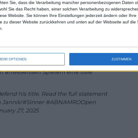
chten Sie, dass die Verarbeitung mancher personenbezogenen Daten oh
uss 
wohl Sie das Recht haben, einer solchen Verarbeitung zu widersprechen
mal 
diese Website. Sie können Ihre Einstellungen jederzeit ändern oder Ihre 
t, dass er in die Fußstapfen von
des 
e zu dieser Website zurückkehren und unten auf der Webseite auf die 
 treten kann
n.
 ABN AMRO Open, wie Krajicek sagte:
merfeld mit vielen Top-Spielern
EHR OPTIONEN
ZUSTIMMEN
 mit einem Rückzug konfrontiert werden
en anwesenden Spielern eine tolle
efend his title. Read the full statement
 Jannik!
#Sinner
#ABNAMROOpen
nuary 27, 2025