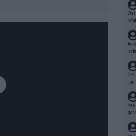
Was 
erfa
niss
Ande
isch
cht,
Das 
age 
ollt
ben.
Ihre
gebr
ch H
Im T