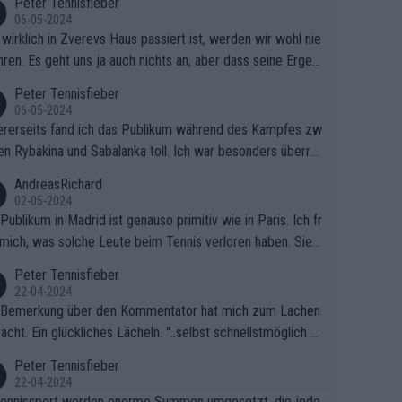
Peter Tennisfieber
06-05-2024
wirklich in Zverevs Haus passiert ist, werden wir wohl nie
hren. Es geht uns ja auch nichts an, aber dass seine Ergeb
e in letzter Zeit gelitten haben, ist ganz klar.
Peter Tennisfieber
06-05-2024
rerseits fand ich das Publikum während des Kampfes zw
en Rybakina und Sabalanka toll. Ich war besonders überras
 wie viele Fans da waren.
AndreasRichard
02-05-2024
Publikum in Madrid ist genauso primitiv wie in Paris. Ich fr
mich, was solche Leute beim Tennis verloren haben. Sie s
en besser zum Fußball gehen, dort sind sie besser aufgeho
Peter Tennisfieber
22-04-2024
 Bemerkung über den Kommentator hat mich zum Lachen
acht. Ein glückliches Lächeln. "..selbst schnellstmöglich na
ause.." 😂🤣🤩
Peter Tennisfieber
22-04-2024
ennissport werden enorme Summen umgesetzt, die jedo