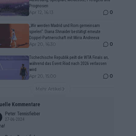
Prognosen
0
Apr 12, 16:13
„Wir werden Madrid und Rom gemeinsam
spielen“: Diana Shnaider bestätigt erneute
Doppel-Partnerschaft mit Mirra Andreeva
0
Apr 20, 16:30
Tschechische Republik peilt die WTA Finals an,
während das Event Riad nach 2026 verlassen
wird
0
Apr 20, 15:00
Mehr Artikel
uelle Kommentare
Peter Tennisfieber
27-06-2024
ma!