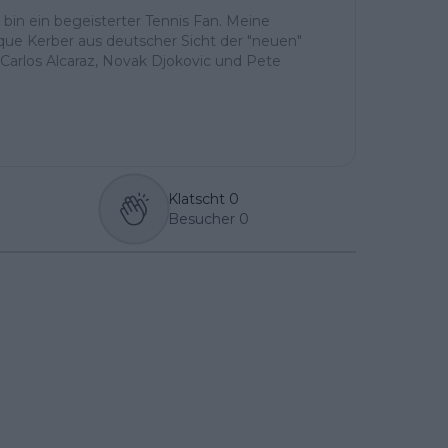
h bin ein begeisterter Tennis Fan. Meine
ique Kerber aus deutscher Sicht der "neuen"
Carlos Alcaraz, Novak Djokovic und Pete
Klatscht
0
Besucher
0