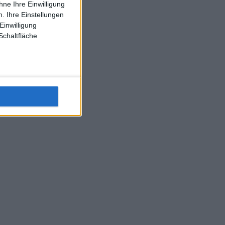
ne Ihre Einwilligung
J-L-Struff wahrscheinlich morge 3 Spiele absolvieren (2.
. Ihre Einstellungen
Einzel 1x Doppel) dank der hervorragenden Unterstützung
Einwilligung
Kommentators für F-A-A
Schaltfläche