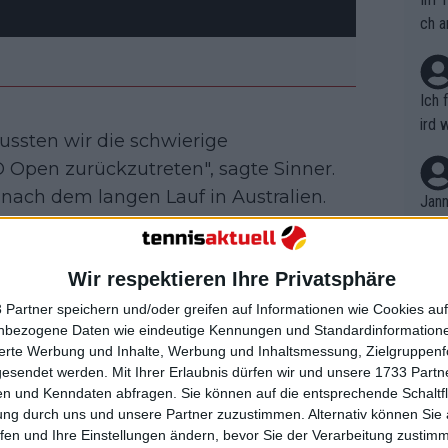
ch a
Ich 
ird 
sten wir die schwierige
vers
Open zurückzutreten", sagte Sinner.
eine
nach dem langen Lauf in Australien.
r in
Jann
em i
 Titelgewinn vor einem unglaublichen
merk
hr und hoffe, bald wieder dorthin
eite
Wir respektieren Ihre Privatsphäre
Dopp
chard und dem ganzen Team eine tolle
t, a
n si
 Partner speichern und/oder greifen auf Informationen wie Cookies au
Wört
mmen
nbezogene Daten wie eindeutige Kennungen und Standardinformatione
B. C
nt. 
Die Australian Open waren lang und hart
sierte Werbung und Inhalte, Werbung und Inhaltsmessung, Zielgruppen
ause
gesendet werden.
Mit Ihrer Erlaubnis dürfen wir und unsere 1733 Part
ient
 für uns sehr Schade, dass er aufgrund
Dopp
on v
n und Kenndaten abfragen. Sie können auf die entsprechende Schaltfl
ewon
 teilnehmen kann."
mmen
ung durch uns und unsere Partner zuzustimmen. Alternativ können Sie au
Fina
Genr
fen und Ihre Einstellungen ändern, bevor Sie der Verarbeitung zustim
kel 