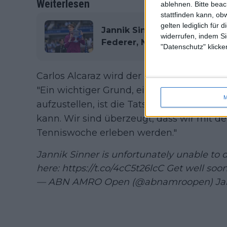
Weiterlesen
ablehnen.
Bitte bea
stattfinden kann, ob
gelten lediglich für 
Jannik Sinners Trainer glaub
widerrufen, indem Si
Federer, Nadal und Djokovic
"Datenschutz" klicke
Carlos Alcaraz wird der Topgesetzte der
"Ein wichtiger Grund, ein breites Teilneh
M
aufzustellen, ist die Tatsache, dass man
kann. Wir sind überzeugt, dass wir mit d
Tenniswoche erleben werden."
Jannik Sinner is unfortunately unable to d
here:
https://t.co/4cC5t26lcC
Get well soon
— ABN AMRO Open (@abnamroopen)
Ja