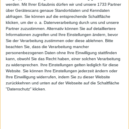
Spannung erwartete Halbfinalspiel zwischen
werden.
Mit Ihrer Erlaubnis dürfen wir und unsere 1733 Partner
Djokovic und Zverev. Djokovic schien in guter Form
über Gerätescans genaue Standortdaten und Kenndaten
zu sein, nachdem er Carlos Alcaraz in einem
abfragen. Sie können auf die entsprechende Schaltfläche
klicken, um der o. a. Datenverarbeitung durch uns und unsere
zermürbenden Viertelfinale in fünf Sätzen besiegt
Partner zuzustimmen. Alternativ können Sie auf detailliertere
hatte. Allerdings kamen Bedenken hinsichtlich
Informationen zugreifen und Ihre Einstellungen ändern, bevor
seiner Fitness auf, da er während des Matches
Sie der Verarbeitung zustimmen oder diese ablehnen.
Bitte
sichtlich mit Beschwerden zu kämpfen hatte.
beachten Sie, dass die Verarbeitung mancher
personenbezogenen Daten ohne Ihre Einwilligung stattfinden
Weiterlesen
kann, obwohl Sie das Recht haben, einer solchen Verarbeitung
zu widersprechen. Ihre Einstellungen gelten lediglich für diese
Zverev stürmt ins Finale der
Website. Sie können Ihre Einstellungen jederzeit ändern oder
Australian Open 2025: Djokovic
Ihre Einwilligung widerrufen, indem Sie zu dieser Website
zurückkehren und unten auf der Webseite auf die Schaltfläche
gibt nach einem Satz
"Datenschutz" klicken.
sensationell auf
Djokovics Halbfinale gegen Zverev dauerte nur
einen Satz, aber es waren hart umkämpfte und
zermürbende 81 Minuten. Der an Nummer sieben
gesetzte Djokovic wehrte fünf Breakbälle ab, bevor