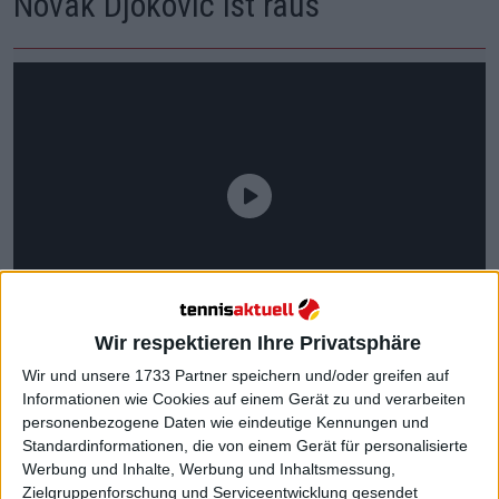
Novak Djokovic ist raus
Wir respektieren Ihre Privatsphäre
Wir und unsere 1733 Partner speichern und/oder greifen auf
Informationen wie Cookies auf einem Gerät zu und verarbeiten
personenbezogene Daten wie eindeutige Kennungen und
Standardinformationen, die von einem Gerät für personalisierte
Werbung und Inhalte, Werbung und Inhaltsmessung,
Viele Tennisfans waren gespannt auf das mit
Zielgruppenforschung und Serviceentwicklung gesendet