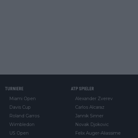
TURNIERE
ATP SPIELER
Miami Open
Alexander Zverev
Davis Cup
Carlos Alcaraz
Roland Garros
Jannik Sinner
Wimbledon
Novak Djokovic
US Open
Felix Auger-Aliassime