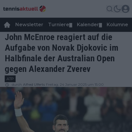
Newsletter
Turniere
Kalender
Kolumnen
▼
▼
John McEnroe reagiert auf die
Aufgabe von Novak Djokovic im
Halbfinale der Australian Open
gegen Alexander Zverev
ATP
durch
Alfred Ulferts
Freitag, 24 Januar 2025 um 15:00