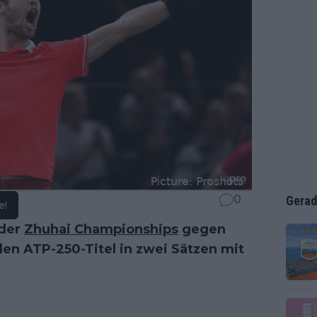
0
Gerad
e!
 der
Zhuhai Championships
gegen
n ATP-250-Titel in zwei Sätzen mit