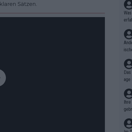
klaren Sätzen.
Was 
erfa
niss
Ande
isch
cht,
Das 
age 
ollt
ben.
Ihre
gebr
ch H
Im T