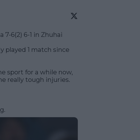
7-6(2) 6-1 in Zhuhai

y played 1 match since 
e sport for a while now, 
e really tough injuries.

g.