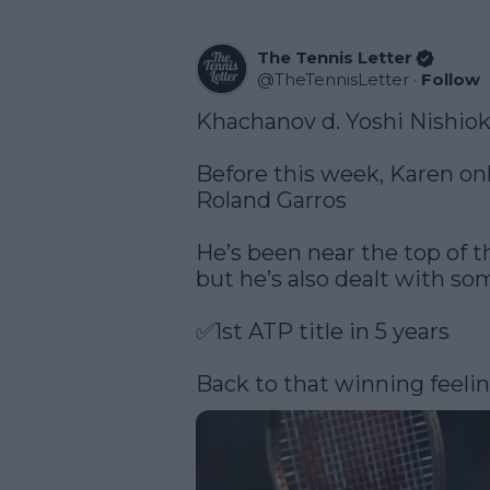
The Tennis Letter
@
TheTennisLetter
·
Follow
Khachanov d. Yoshi Nishioka 
Before this week, Karen onl
Roland Garros

He’s been near the top of th
but he’s also dealt with som
✅1st ATP title in 5 years

Back to that winning feelin