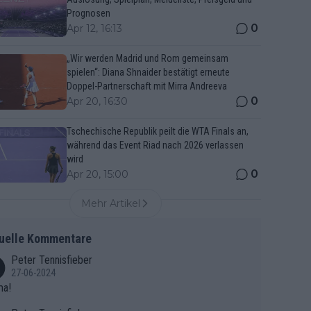
Prognosen
0
Apr 12, 16:13
„Wir werden Madrid und Rom gemeinsam
spielen“: Diana Shnaider bestätigt erneute
Doppel-Partnerschaft mit Mirra Andreeva
0
Apr 20, 16:30
Tschechische Republik peilt die WTA Finals an,
während das Event Riad nach 2026 verlassen
wird
0
Apr 20, 15:00
Mehr Artikel
uelle Kommentare
Peter Tennisfieber
27-06-2024
ma!