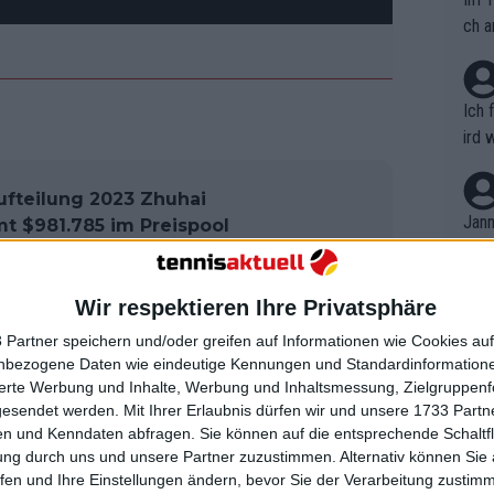
ch a
Ich 
ird 
vers
eine
ufteilung 2023 Zhuhai
r in
Jann
t $981.785 im Preispool
em i
merk
, aber Khachanov
eite
Wir respektieren Ihre Privatsphäre
Dopp
t, a
en
n si
 Partner speichern und/oder greifen auf Informationen wie Cookies au
Wört
mmen
nbezogene Daten wie eindeutige Kennungen und Standardinformatione
B. C
nt. 
sierte Werbung und Inhalte, Werbung und Inhaltsmessung, Zielgruppen
n Aufschlag, um einen Tiebreak zu
ause
gesendet werden.
Mit Ihrer Erlaubnis dürfen wir und unsere 1733 Part
ient
Dopp
 Tiebreak im letzten Satz ihres
on v
n und Kenndaten abfragen. Sie können auf die entsprechende Schaltfl
ewon
mmen
d konnte diesen Erfolg auch hier
ung durch uns und unsere Partner zuzustimmen. Alternativ können Sie au
Fina
Genr
fen und Ihre Einstellungen ändern, bevor Sie der Verarbeitung zustim
nd den Satz gewann.
kel 