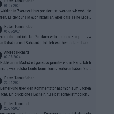
Peter Tennisfieber
06-05-2024
wirklich in Zverevs Haus passiert ist, werden wir wohl nie
hren. Es geht uns ja auch nichts an, aber dass seine Ergeb
e in letzter Zeit gelitten haben, ist ganz klar.
Peter Tennisfieber
06-05-2024
rerseits fand ich das Publikum während des Kampfes zw
en Rybakina und Sabalanka toll. Ich war besonders überras
 wie viele Fans da waren.
AndreasRichard
02-05-2024
Publikum in Madrid ist genauso primitiv wie in Paris. Ich fr
mich, was solche Leute beim Tennis verloren haben. Sie s
en besser zum Fußball gehen, dort sind sie besser aufgeho
Peter Tennisfieber
22-04-2024
 Bemerkung über den Kommentator hat mich zum Lachen
acht. Ein glückliches Lächeln. "..selbst schnellstmöglich na
ause.." 😂🤣🤩
Peter Tennisfieber
22-04-2024
ennissport werden enorme Summen umgesetzt, die jedo