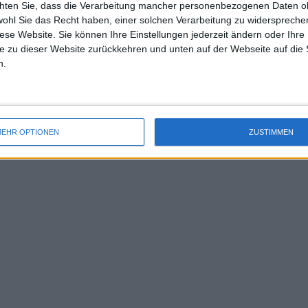
chten Sie, dass die Verarbeitung mancher personenbezogenen Daten oh
uss 
wohl Sie das Recht haben, einer solchen Verarbeitung zu widersprechen
mal 
el zurück und Khachanov hatte es im
diese Website. Sie können Ihre Einstellungen jederzeit ändern oder Ihre 
des 
 sicherte sich ein Doppelbreak und hielt
e zu dieser Website zurückkehren und unten auf der Webseite auf die 
r ein Spiel auf dem Brett hatte.
n.
 Khachanov, der in letzter Zeit mit
 und seit den diesjährigen French
r auch sein erster ATP-Titel seit fünf
EHR OPTIONEN
ZUSTIMMEN
wieder im Spiel ist.