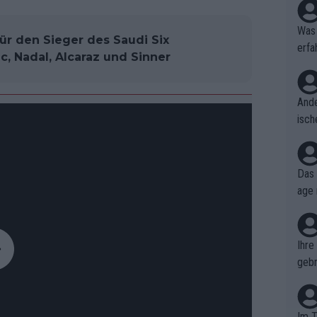
Was 
ür den Sieger des Saudi Six
erfa
c, Nadal, Alcaraz und Sinner
niss
Ande
isch
cht,
Das 
age 
ollt
ben.
Ihre
gebr
ch H
Im T