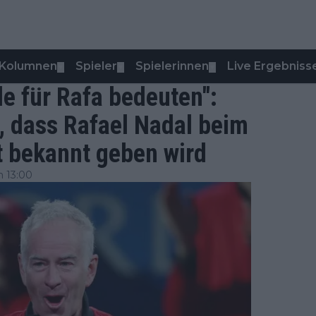
Kolumnen
Spieler
Spielerinnen
Live Ergebniss
▼
▼
▼
e für Rafa bedeuten":
, dass Rafael Nadal beim
t bekannt geben wird
m 13:00