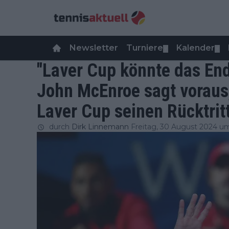
Newsletter
Turniere
Kalender
▼
▼
"Laver Cup könnte das End
John McEnroe sagt voraus
Laver Cup seinen Rücktrit
durch
Dirk Linnemann
Freitag, 30 August 2024 u