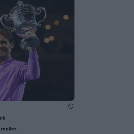
ink
replies