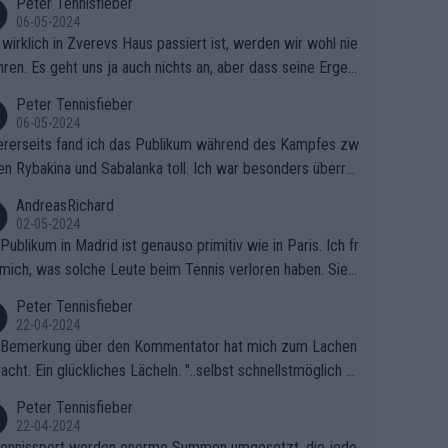
Peter Tennisfieber
06-05-2024
wirklich in Zverevs Haus passiert ist, werden wir wohl nie
hren. Es geht uns ja auch nichts an, aber dass seine Ergeb
e in letzter Zeit gelitten haben, ist ganz klar.
Peter Tennisfieber
06-05-2024
rerseits fand ich das Publikum während des Kampfes zw
en Rybakina und Sabalanka toll. Ich war besonders überras
 wie viele Fans da waren.
AndreasRichard
02-05-2024
Publikum in Madrid ist genauso primitiv wie in Paris. Ich fr
mich, was solche Leute beim Tennis verloren haben. Sie s
en besser zum Fußball gehen, dort sind sie besser aufgeho
Peter Tennisfieber
22-04-2024
 Bemerkung über den Kommentator hat mich zum Lachen
acht. Ein glückliches Lächeln. "..selbst schnellstmöglich na
ause.." 😂🤣🤩
Peter Tennisfieber
22-04-2024
ennissport werden enorme Summen umgesetzt, die jedo