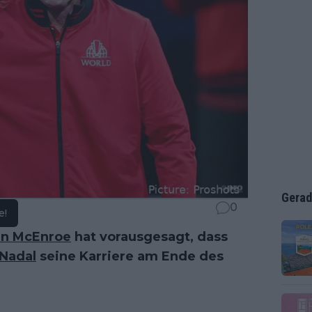
Gerad
0
e!
hn McEnroe
hat vorausgesagt, dass
 Nadal
seine Karriere am Ende des