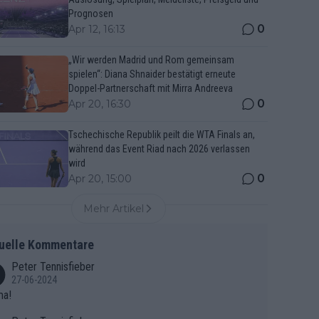
Prognosen
0
Apr 12, 16:13
„Wir werden Madrid und Rom gemeinsam
spielen“: Diana Shnaider bestätigt erneute
Doppel-Partnerschaft mit Mirra Andreeva
0
Apr 20, 16:30
Tschechische Republik peilt die WTA Finals an,
während das Event Riad nach 2026 verlassen
wird
0
Apr 20, 15:00
Mehr Artikel
uelle Kommentare
Peter Tennisfieber
27-06-2024
ma!