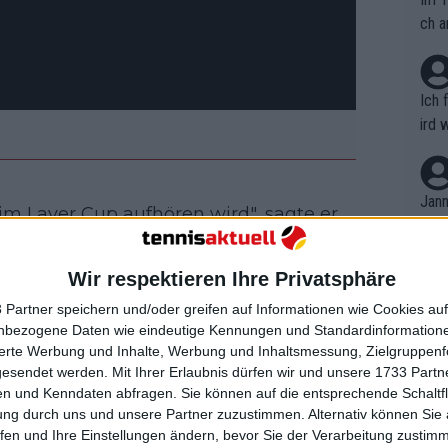
ch a
Ich 
ird 
vers
eine
r in
Jann
eim Laver Cup aufhören wird", sagte er.
em i
beim Laver Cup aufgehört, also will er
merk
eite
en. Er scheint immer noch Lust zu
Wir respektieren Ihre Privatsphäre
Dopp
t, a
sucht, seinen Körper auf ein Niveau zu
n si
 Partner speichern und/oder greifen auf Informationen wie Cookies au
Wört
zu spielen. Vielleicht kann er zu
mmen
nbezogene Daten wie eindeutige Kennungen und Standardinformatione
B. C
nt. 
? Ich weiß es nicht, und das ist nur
sierte Werbung und Inhalte, Werbung und Inhaltsmessung, Zielgruppen
ause
gesendet werden.
Mit Ihrer Erlaubnis dürfen wir und unsere 1733 Part
ient
Dopp
e das Ende für Rafa bedeuten. Er liebt
on v
n und Kenndaten abfragen. Sie können auf die entsprechende Schaltfl
ewon
r andere, den ich je gesehen habe, aber
mmen
ung durch uns und unsere Partner zuzustimmen. Alternativ können Sie au
Fina
Genr
chs Jahren dabei zugesehen, wie er
fen und Ihre Einstellungen ändern, bevor Sie der Verarbeitung zustim
kel 