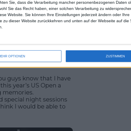
chten Sie, dass die Verarbeitung mancher personenbezogenen Daten oh
uss 
zu kommen, und es ist schwer, wenn der
wohl Sie das Recht haben, einer solchen Verarbeitung zu widersprechen
mal 
wer zu gehen, wenn man immer noch
diese Website. Sie können Ihre Einstellungen jederzeit ändern oder Ihre 
des 
ieht, der es so sehr wollte. Es ist
e zu dieser Website zurückkehren und unten auf der Webseite auf die 
n.
 und bei Rafa werden wir es sehen. Ich
rspielen würde."
EHR OPTIONEN
ZUSTIMMEN
 you guys know that I have 
his year’s US Open a 
 memories. 

d special night sessions 
think I would be able to 