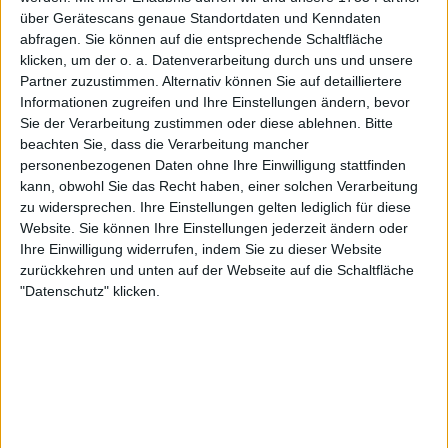
über Gerätescans genaue Standortdaten und Kenndaten
Zwei Spieler mit wachsenden Erwartungen lieferten
abfragen. Sie können auf die entsprechende Schaltfläche
sich im ersten Satz eine Achterbahnfahrt. Tomas
klicken, um der o. a. Datenverarbeitung durch uns und unsere
Machac sicherte sich das erste Break im dritten Spiel,
Partner zuzustimmen. Alternativ können Sie auf detailliertere
Informationen zugreifen und Ihre Einstellungen ändern, bevor
in einem Satz, der von den Aufschlagproblemen
Sie der Verarbeitung zustimmen oder diese ablehnen.
Bitte
beider Spieler geprägt war, insbesondere von
beachten Sie, dass die Verarbeitung mancher
Learner Tien. Es gab fünf aufeinanderfolgende
personenbezogenen Daten ohne Ihre Einwilligung stattfinden
Breaks, von denen vier beim ersten Breakball
kann, obwohl Sie das Recht haben, einer solchen Verarbeitung
verwandelt wurden. Der Amerikaner gewann nur 41
zu widersprechen. Ihre Einstellungen gelten lediglich für diese
% der Punkte bei seinem ersten Aufschlag, Machac
Website. Sie können Ihre Einstellungen jederzeit ändern oder
dagegen 50 %, so dass der Tscheche den Satz mit 6:3
Ihre Einwilligung widerrufen, indem Sie zu dieser Website
zurückkehren und unten auf der Webseite auf die Schaltfläche
für sich entscheiden konnte.
"Datenschutz" klicken.
Im zweiten Satz verbesserten beide Spieler ihre
Aufschlagseffizienz - vor allem Tien, der nun mehr
erste Aufschläge brachte. Machac blieb jedoch der
beständigere Spieler und übernahm mit einem
frühen Break die Kontrolle über das Match. Obwohl
er beim Stand von 5:4 seinen Aufschlag abgab,