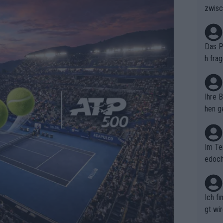
zwisc
berra
Das Pu
h fra
n. Si
er au
Ihre 
hen ge
glich
Im Te
edoch
n.
Ich f
gt wi
e sel