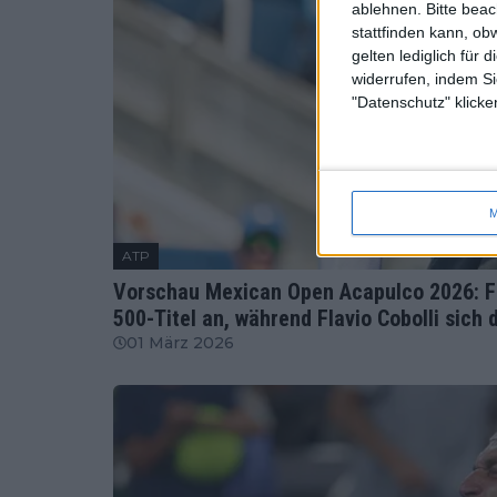
ablehnen.
Bitte bea
stattfinden kann, ob
gelten lediglich für 
widerrufen, indem Si
"Datenschutz" klicke
M
ATP
Vorschau Mexican Open Acapulco 2026: Fr
500-Titel an, während Flavio Cobolli sich 
01 März 2026