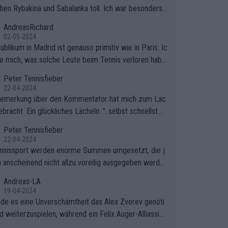
hen Rybakina und Sabalanka toll. Ich war besonders ü
scht, wie viele Fans da waren.
AndreasRichard
02-05-2024
blikum in Madrid ist genauso primitiv wie in Paris. Ic
ge mich, was solche Leute beim Tennis verloren habe
e sollten besser zum Fußball gehen, dort sind sie bess
Peter Tennisfieber
fgehoben.
22-04-2024
Bemerkung über den Kommentator hat mich zum Lac
bracht. Ein glückliches Lächeln. "..selbst schnellstmö
 nach Hause.." 😂🤣🤩
Peter Tennisfieber
22-04-2024
nnissport werden enorme Summen umgesetzt, die j
 anscheinend nicht allzu voreilig ausgegeben werde
Andreas-LA
19-04-2024
inde es eine Unverschämtheit das Alex Zverev genöti
rd weiterzuspielen, während ein Felix Auger-Alliassim
bstverständlich einen Abbruch erhält, weil es ihm natü