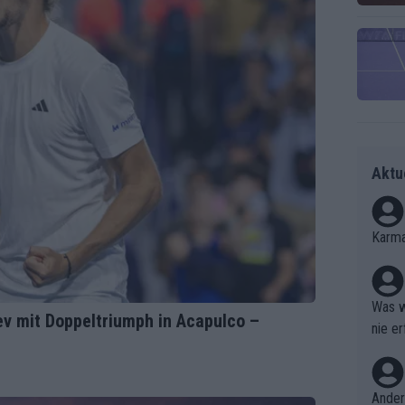
Aktu
Karma
Was w
ev mit Doppeltriumph in Acapulco –
nie er
Ergebn
Ander