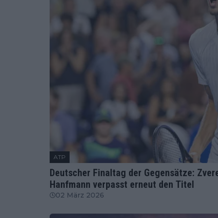
ATP
Deutscher Finaltag der Gegensätze: Zver
Hanfmann verpasst erneut den Titel
02 März 2026