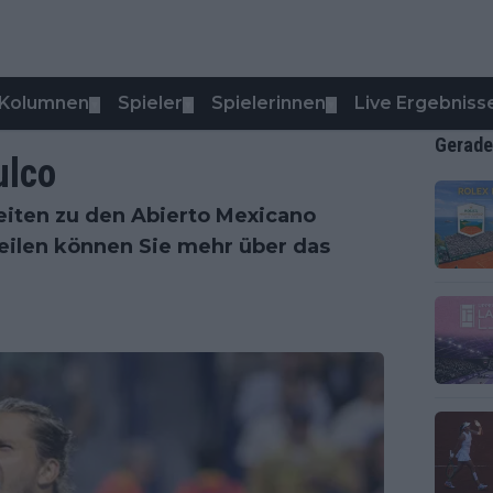
Kolumnen
Spieler
Spielerinnen
Live Ergebniss
▼
▼
▼
Gerade
ulco
eiten zu den Abierto Mexicano
eilen können Sie mehr über das