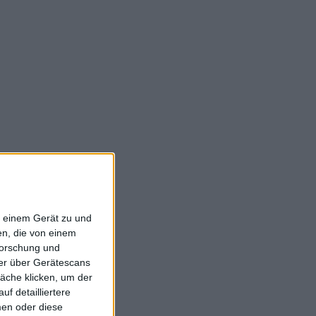
f einem Gerät zu und
n, die von einem
forschung und
ner über Gerätescans
äche klicken, um der
f detailliertere
men oder diese