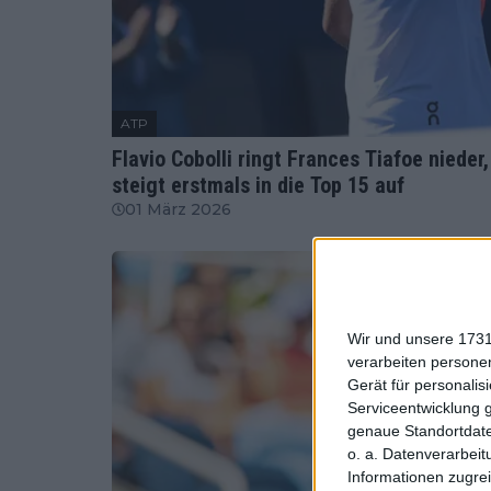
ATP
Flavio Cobolli ringt Frances Tiafoe niede
steigt erstmals in die Top 15 auf
01 März 2026
Wir und unsere 1731
verarbeiten persone
Gerät für personali
Serviceentwicklung 
genaue Standortdate
o. a. Datenverarbeit
Informationen zugrei