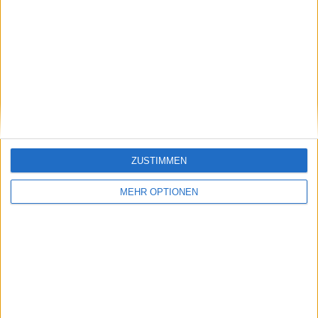
Vorheriger Artikel
Nächster Artikel
Djokovic und Murray
"Das muss wirklich
müssen
untersucht werden":
wahrscheinlich bis
Navratilova drängt auf
zum Frühjahr 2024
Maßnahmen
warten, um zu
angesichts weiterer
erfahren, ob die
Zverev-Vorwürfe
Startzeit von
ZUSTIMMEN
Wimbledon
verschoben wird
MEHR OPTIONEN