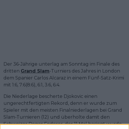
Der 36-Jährige unterlag am Sonntag im Finale des
dritten
Grand Slam
-Turniers des Jahres in London
dem Spanier Carlos Alcaraz in einem Fünf-Satz-Krimi
mit 1:6, 7:6(8:6), 6:1, 3:6, 6:4.
Die Niederlage bescherte Djokovic einen
ungerechtfertigten Rekord, denn er wurde zum
Spieler mit den meisten Finalniederlagen bei Grand
Slam-Turnieren (12) und überholte damit den
Schweizer Roger Federer, der 11 Mal besiegt wurde.