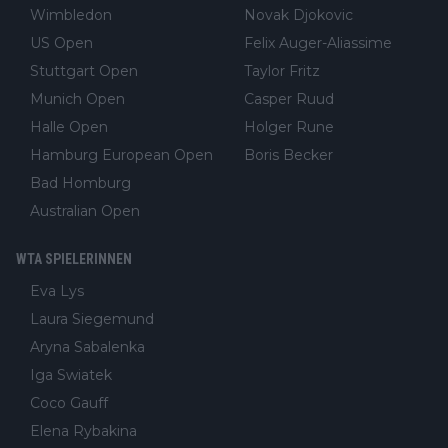
Wimbledon
Novak Djokovic
US Open
Felix Auger-Aliassime
Stuttgart Open
Taylor Fritz
Munich Open
Casper Ruud
Halle Open
Holger Rune
Hamburg European Open
Boris Becker
Bad Homburg
Australian Open
WTA SPIELERINNEN
Eva Lys
Laura Siegemund
Aryna Sabalenka
Iga Swiatek
Coco Gauff
Elena Rybakina