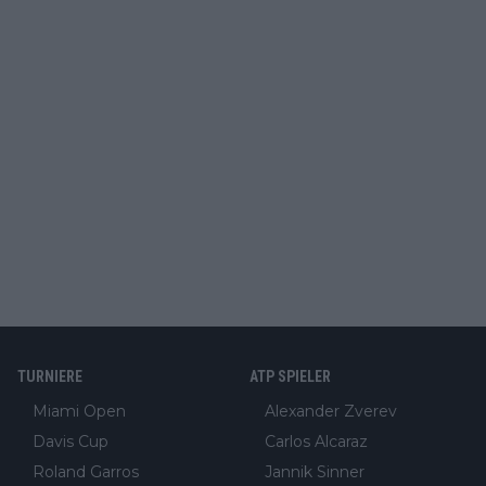
TURNIERE
ATP SPIELER
Miami Open
Alexander Zverev
Davis Cup
Carlos Alcaraz
Roland Garros
Jannik Sinner