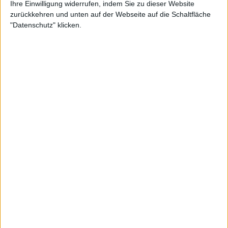
Carlos Alcaraz: "Sie mögen mich
Ihre Einwilligung widerrufen, indem Sie zu dieser Website
für arrogant halten, aber ich
zurückkehren und unten auf der Webseite auf die Schaltfläche
"Datenschutz" klicken.
möchte einer der Besten in der
Geschichte sein, wie Djokovic,
Nadal oder Federer"
Nach dieser Niederlage bezeichnete der Journalist
Nebojsa Sofranac Djokovic als LOAT, was den Vater
des Serben sichtlich verärgerte.
"Gott möge diesem Mann helfen. Wenn ihm
überhaupt geholfen werden kann, und wenn er
alles, was er geschrieben hat, auch wirklich so meint",
sagte er.
Trotz dieses Ergebnisses bleibt Djokovic mit 23
Grand Slam-Titeln der erfolgreichste Spieler in der
Geschichte des Herreneinzel-Tennis der Open-Ära.
Aber diese Niederlage in London hat seinen Marsch