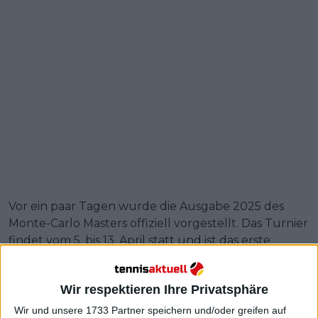
Vor ein paar Tagen wurde die Ausgabe 2025 des
Monte-Carlo Masters offiziell vorgestellt. Das Turnier
findet vom 5. bis 13. April statt und ist das erste
Masters 1000-Turnier auf Sandplätzen in dieser
Saison.
Wir respektieren Ihre Privatsphäre
Eine der Fragen, die Massey gestellt wurde, betraf
Wir und unsere 1733 Partner speichern und/oder greifen auf