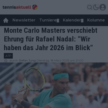
Newsletter
Turniere
Kalender
Kolumnen
▼
▼
Monte Carlo Masters verschiebt
Ehrung für Rafael Nadal: “Wir
haben das Jahr 2026 im Blick”
ATP
durch
Stefan Jung
Dienstag, 18 März 2025 um 21:00