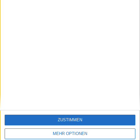
Jack Draper überholt
Madison Keys hält sich
Alexander Zverev,
an der Spitze, Mirra
Jannik Sinner bleibt
Andreeva trotz
an der Spitze
Glückssträhne
überraschend auf
Platz fünf
Schreiben Sie einen Kommentar
ZUSTIMMEN
MEHR OPTIONEN