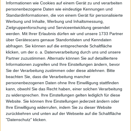
eine mögliche Ehrung von Rafael Nadal nach
Informationen wie Cookies auf einem Gerät zu und verarbeiten
seinem Rücktritt. Der Spanier gewann das Turnier
personenbezogene Daten wie eindeutige Kennungen und
elf Mal. Acht Mal hintereinander zwischen 2005 und
Standardinformationen, die von einem Gerät für personalisierte
2012, gefolgt von einem "Dreifachsieg" von 2016 bis
Werbung und Inhalte, Werbung und Inhaltsmessung,
Zielgruppenforschung und Serviceentwicklung gesendet
2018.
werden.
Mit Ihrer Erlaubnis dürfen wir und unsere 1733 Partner
über Gerätescans genaue Standortdaten und Kenndaten
abfragen. Sie können auf die entsprechende Schaltfläche
klicken, um der o. a. Datenverarbeitung durch uns und unsere
Partner zuzustimmen. Alternativ können Sie auf detailliertere
Informationen zugreifen und Ihre Einstellungen ändern, bevor
Sie der Verarbeitung zustimmen oder diese ablehnen.
Bitte
beachten Sie, dass die Verarbeitung mancher
personenbezogenen Daten ohne Ihre Einwilligung stattfinden
kann, obwohl Sie das Recht haben, einer solchen Verarbeitung
zu widersprechen. Ihre Einstellungen gelten lediglich für diese
Website. Sie können Ihre Einstellungen jederzeit ändern oder
Ihre Einwilligung widerrufen, indem Sie zu dieser Website
zurückkehren und unten auf der Webseite auf die Schaltfläche
"Datenschutz" klicken.