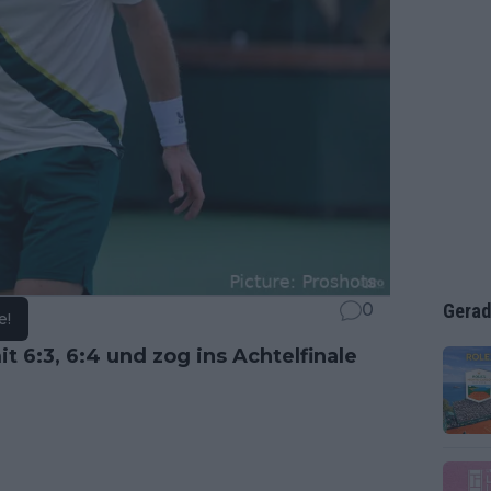
Gerad
0
e!
t 6:3, 6:4 und zog ins Achtelfinale