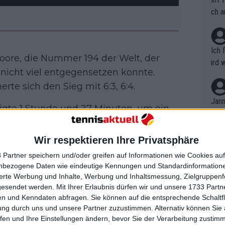
ch a
Ich 
Loore, die Nummer 194 der Welt, der
ird 
icht viel entgegensetzen konnte.
vers
rte sich den Sieg mit 6:3, 6:4.
eine
r in
Jann
igte 1 Stunde und 27 Minuten, um ein
em i
vorit galt. Er schlug 11 Asse und
merk
eite
ehrte er beide Breakbälle gegen ihn
Wir respektieren Ihre Privatsphäre
Dopp
t, a
nem Aufschlag.
n si
 Partner speichern und/oder greifen auf Informationen wie Cookies au
Wört
mmen
nbezogene Daten wie eindeutige Kennungen und Standardinformatione
B. C
 der Partie zwischen seinem Landsmann
nt. 
sierte Werbung und Inhalte, Werbung und Inhaltsmessung, Zielgruppen
ause
enier.
gesendet werden.
Mit Ihrer Erlaubnis dürfen wir und unsere 1733 Part
ient
Dopp
on v
n und Kenndaten abfragen. Sie können auf die entsprechende Schaltfl
ewon
mmen
ung durch uns und unsere Partner zuzustimmen. Alternativ können Sie au
Fina
Genr
fen und Ihre Einstellungen ändern, bevor Sie der Verarbeitung zustim
kel 