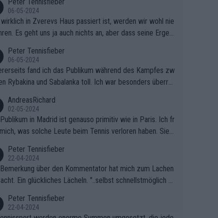
Peter Tennisfieber
06-05-2024
wirklich in Zverevs Haus passiert ist, werden wir wohl nie
hren. Es geht uns ja auch nichts an, aber dass seine Ergeb
e in letzter Zeit gelitten haben, ist ganz klar.
Peter Tennisfieber
06-05-2024
rerseits fand ich das Publikum während des Kampfes zw
en Rybakina und Sabalanka toll. Ich war besonders überras
 wie viele Fans da waren.
AndreasRichard
02-05-2024
Publikum in Madrid ist genauso primitiv wie in Paris. Ich fr
mich, was solche Leute beim Tennis verloren haben. Sie s
en besser zum Fußball gehen, dort sind sie besser aufgeho
Peter Tennisfieber
22-04-2024
 Bemerkung über den Kommentator hat mich zum Lachen
acht. Ein glückliches Lächeln. "..selbst schnellstmöglich na
ause.." 😂🤣🤩
Peter Tennisfieber
22-04-2024
ennissport werden enorme Summen umgesetzt, die jedo