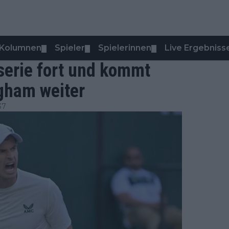
Kolumnen
Spieler
Spielerinnen
Live Ergebniss
▼
▼
▼
serie fort und kommt
ngham weiter
37