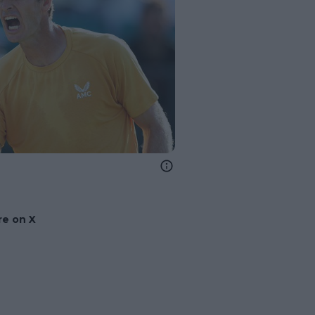
e on X