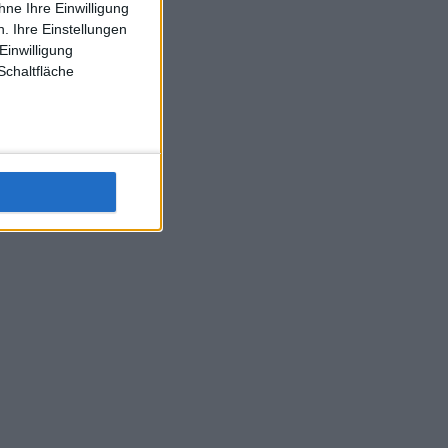
ne Ihre Einwilligung
J-L-Struff wahrscheinlich morge 3 Spiele absolvieren (2.
. Ihre Einstellungen
Einzel 1x Doppel) dank der hervorragenden Unterstützung
Einwilligung
Kommentators für F-A-A
Schaltfläche