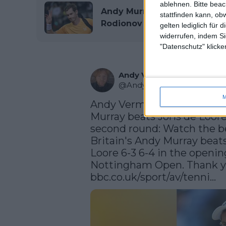
ablehnen.
Bitte bea
Andy Murray gewinnt 2023 S
stattfinden kann, ob
Rodionov
gelten lediglich für 
widerrufen, indem Si
"Datenschutz" klicke
Andy Vermaut
@
AndyVermaut
·
Follow
M
Andy Vermaut shares:Nott
Murray beats Joris de Loore
second round: Watch the be
Britain's Andy Murray beats
Loore 6-3 6-4 in the openin
bbc.co.uk/sport/av/tenni…