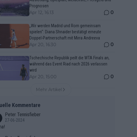
Prognosen
0
Apr 12, 16:13
„Wir werden Madrid und Rom gemeinsam
spielen“: Diana Shnaider bestätigt erneute
Doppel-Partnerschaft mit Mirra Andreeva
0
Apr 20, 16:30
Tschechische Republik peilt die WTA Finals an,
während das Event Riad nach 2026 verlassen
wird
0
Apr 20, 15:00
Mehr Artikel
uelle Kommentare
Peter Tennisfieber
27-06-2024
ma!