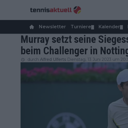
Newsletter
Turniere
Kalender
▼
▼
Murray setzt seine Sieges
beim Challenger in Notti
durch
Alfred Ulferts
Dienstag, 13 Juni 2023 um 20: