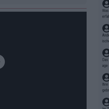
Was 
erfa
niss
Ande
isch
cht,
Das 
age 
ollt
ben.
Ihre
gebr
ch H
Im T