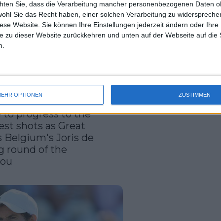
chten Sie, dass die Verarbeitung mancher personenbezogenen Daten oh
uss 
urbiton-Challenger gegen Jurij
wohl Sie das Recht haben, einer solchen Verarbeitung zu widersprechen
mal 
diese Website. Sie können Ihre Einstellungen jederzeit ändern oder Ihre 
des 
e zu dieser Website zurückkehren und unten auf der Webseite auf die 
n.
EHR OPTIONEN
ZUSTIMMEN
ingham Open: Andy 
 to progress to the 
st shots as Great 
 Belgium's Joris de 
g round of the 
Nottingham Open. Thank you  