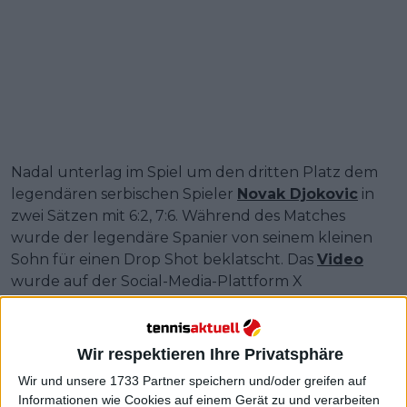
Nadal unterlag im Spiel um den dritten Platz dem
legendären serbischen Spieler
Novak Djokovic
in
zwei Sätzen mit 6:2, 7:6. Während des Matches
wurde der legendäre Spanier von seinem kleinen
Sohn für einen Drop Shot beklatscht. Das
Video
wurde auf der Social-Media-Plattform X
veröffentlicht, die von den Fans in der
Tennisgemeinschaft bewundert wurde. Nadal
bedankte sich nach dem Match bei seiner Frau, die
Wir respektieren Ihre Privatsphäre
ihn während seiner gesamten Karriere unterstützt
Wir und unsere 1733 Partner speichern und/oder greifen auf
hat.
Informationen wie Cookies auf einem Gerät zu und verarbeiten