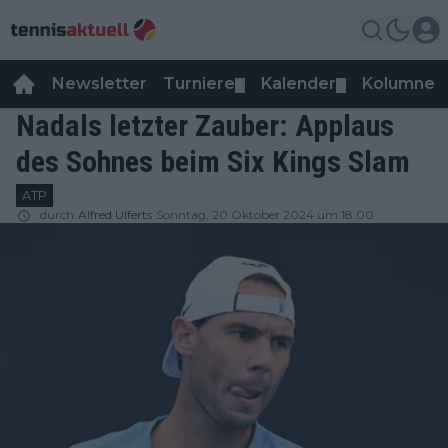
Newsletter
Turniere
Kalender
Kolumnen
▼
▼
Nadals letzter Zauber: Applaus
des Sohnes beim Six Kings Slam
ATP
durch
Alfred Ulferts
Sonntag, 20 Oktober 2024 um 18:00