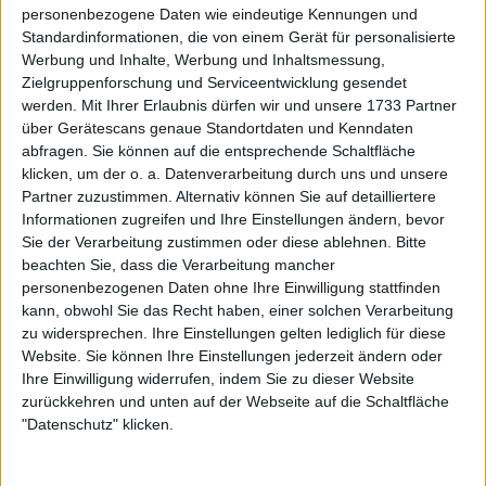
personenbezogene Daten wie eindeutige Kennungen und
Weiterlesen
Standardinformationen, die von einem Gerät für personalisierte
Werbung und Inhalte, Werbung und Inhaltsmessung,
Rafael Nadal dankt Novak
Zielgruppenforschung und Serviceentwicklung gesendet
Djokovic nach dem letzten
werden.
Mit Ihrer Erlaubnis dürfen wir und unsere 1733 Partner
Aufeinandertreffen: "Es war eine
über Gerätescans genaue Standortdaten und Kenndaten
abfragen. Sie können auf die entsprechende Schaltfläche
tolle Rivalität"
klicken, um der o. a. Datenverarbeitung durch uns und unsere
Partner zuzustimmen. Alternativ können Sie auf detailliertere
Informationen zugreifen und Ihre Einstellungen ändern, bevor
Sie der Verarbeitung zustimmen oder diese ablehnen.
Bitte
beachten Sie, dass die Verarbeitung mancher
personenbezogenen Daten ohne Ihre Einwilligung stattfinden
kann, obwohl Sie das Recht haben, einer solchen Verarbeitung
zu widersprechen. Ihre Einstellungen gelten lediglich für diese
Website. Sie können Ihre Einstellungen jederzeit ändern oder
Ihre Einwilligung widerrufen, indem Sie zu dieser Website
zurückkehren und unten auf der Webseite auf die Schaltfläche
"Datenschutz" klicken.