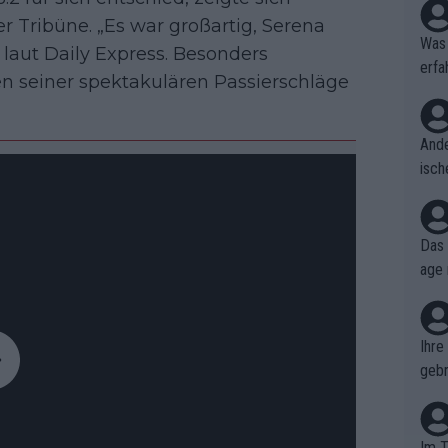
r Tribüne. „Es war großartig, Serena
Was 
 laut Daily Express. Besonders
erfa
en seiner spektakulären Passierschläge
niss
Ande
isch
cht,
Das 
age 
ollt
ben.
Ihre
gebr
ch H
Im T