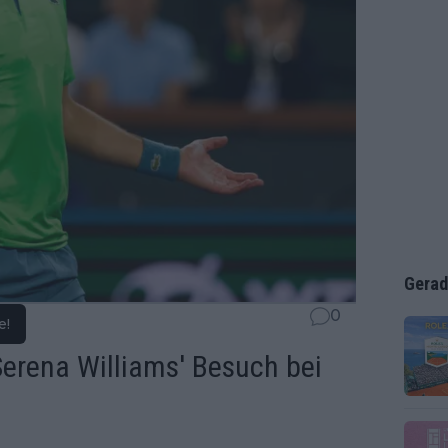
Gerad
0
e!
Serena Williams' Besuch bei