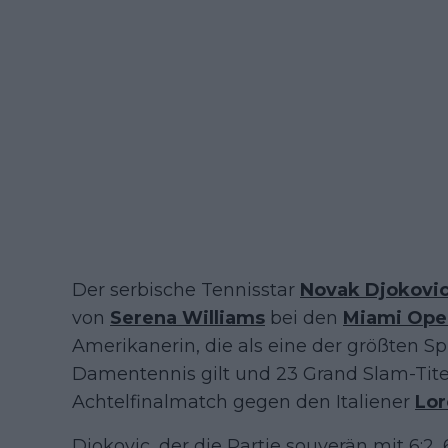
Der serbische Tennisstar
Novak Djokovi
von
Serena Williams
bei den
Miami Ope
Amerikanerin, die als eine der größten Sp
Damentennis gilt und 23 Grand Slam-Tite
Achtelfinalmatch gegen den Italiener
Lor
Djokovic, der die Partie souverän mit 6:2, 