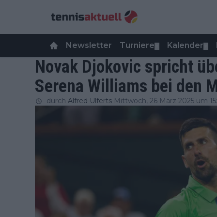
Newsletter
Turniere
Kalender
▼
▼
Novak Djokovic spricht übe
Serena Williams bei den 
durch
Alfred Ulferts
Mittwoch, 26 März 2025 um 15