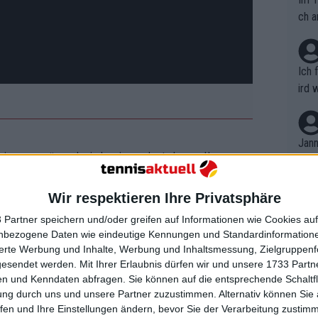
ch a
Ich 
ird 
vers
eine
r in
Jann
em i
g nervös, als ich sie sah. Ich wollte
merk
jokovic. „Als ich den Passierschlag die
eite
eschaut und gefragt, ob das in Ordnung
Wir respektieren Ihre Privatsphäre
Dopp
t, a
n si
dann bedeutet das, dass es nach den
 Partner speichern und/oder greifen auf Informationen wie Cookies au
Wört
mmen
nbezogene Daten wie eindeutige Kennungen und Standardinformatione
h war.“
B. C
nt. 
sierte Werbung und Inhalte, Werbung und Inhaltsmessung, Zielgruppen
ause
gesendet werden.
Mit Ihrer Erlaubnis dürfen wir und unsere 1733 Part
ient
s der erfolgreichste Spieler der Open
Dopp
on v
n und Kenndaten abfragen. Sie können auf die entsprechende Schaltfl
ewon
S-Amerikaner
Sebastian Korda
. Der 24-
mmen
ung durch uns und unsere Partner zuzustimmen. Alternativ können Sie au
Fina
 Runde der letzten Acht durch einen hart
Genr
fen und Ihre Einstellungen ändern, bevor Sie der Verarbeitung zustim
kel 