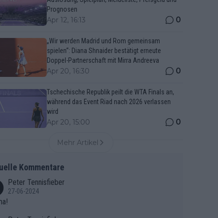
Prognosen
0
Apr 12, 16:13
„Wir werden Madrid und Rom gemeinsam
spielen“: Diana Shnaider bestätigt erneute
Doppel-Partnerschaft mit Mirra Andreeva
0
Apr 20, 16:30
Tschechische Republik peilt die WTA Finals an,
während das Event Riad nach 2026 verlassen
wird
0
Apr 20, 15:00
Mehr Artikel
uelle Kommentare
Peter Tennisfieber
27-06-2024
ma!