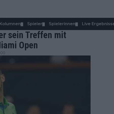
Kolumnen
Spieler
Spielerinnen
Live Ergebniss
▼
▼
▼
r sein Treffen mit
Miami Open
:00