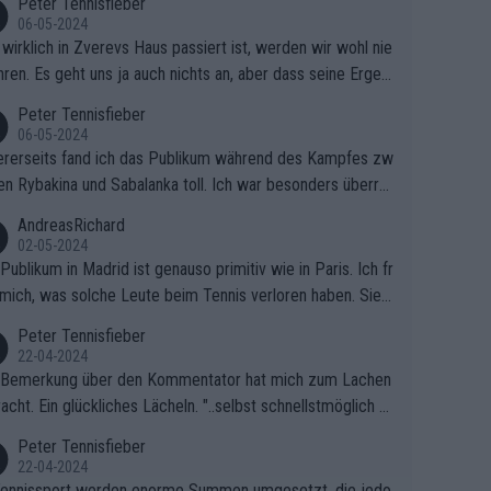
Peter Tennisfieber
06-05-2024
wirklich in Zverevs Haus passiert ist, werden wir wohl nie
hren. Es geht uns ja auch nichts an, aber dass seine Ergeb
e in letzter Zeit gelitten haben, ist ganz klar.
Peter Tennisfieber
06-05-2024
rerseits fand ich das Publikum während des Kampfes zw
en Rybakina und Sabalanka toll. Ich war besonders überras
 wie viele Fans da waren.
AndreasRichard
02-05-2024
Publikum in Madrid ist genauso primitiv wie in Paris. Ich fr
mich, was solche Leute beim Tennis verloren haben. Sie s
en besser zum Fußball gehen, dort sind sie besser aufgeho
Peter Tennisfieber
22-04-2024
 Bemerkung über den Kommentator hat mich zum Lachen
acht. Ein glückliches Lächeln. "..selbst schnellstmöglich na
ause.." 😂🤣🤩
Peter Tennisfieber
22-04-2024
ennissport werden enorme Summen umgesetzt, die jedo