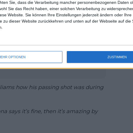
chten Sie, dass die Verarbeitung mancher personenbezogenen Daten oh
uss 
ranzösischen Routinier Gaël Monfils. Es
wohl Sie das Recht haben, einer solchen Verarbeitung zu widersprechen
mal 
und Korda – das bislang einzige
diese Website. Sie können Ihre Einstellungen jederzeit ändern oder Ihre 
des 
023 in Adelaide nach drei Sätzen mit
e zu dieser Website zurückkehren und unten auf der Webseite auf die 
n.
mi Open 2025 Tag Neun: Zverev-
EHR OPTIONEN
ZUSTIMMEN
jokovic-Korda sind die Top
liams how his passing shot was during
ena says it’s fine, then it’s amazing by