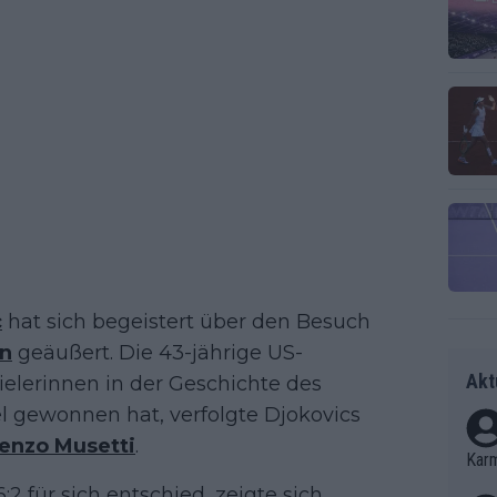
c
hat sich begeistert über den Besuch
n
geäußert. Die 43-jährige US-
Akt
ielerinnen in der Geschichte des
l gewonnen hat, verfolgte Djokovics
enzo Musetti
.
Kar
6:2 für sich entschied, zeigte sich