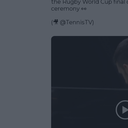
the Rugby World Cup final or
ceremony 👀

(🎥 
@TennisTV
)
