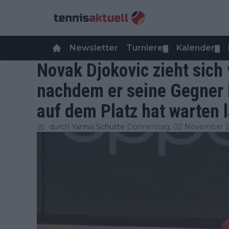
Newsletter
Turniere
Kalender
▼
▼
Novak Djokovic zieht sich
nachdem er seine Gegner 
auf dem Platz hat warten 
durch
Yannis Schutte
Donnerstag, 02 November 