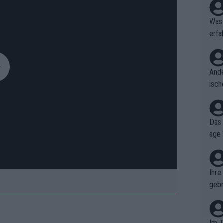
Was 
erfa
niss
Ande
isch
cht,
Das 
age 
ollt
ben.
Ihre
gebr
ch H
Im T