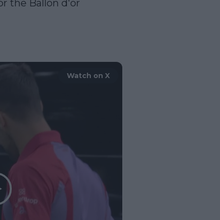
 the Ballon d'or 
Watch on X