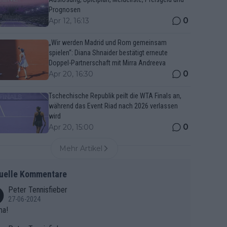
Prognosen
0
Apr 12, 16:13
„Wir werden Madrid und Rom gemeinsam
spielen“: Diana Shnaider bestätigt erneute
Doppel-Partnerschaft mit Mirra Andreeva
0
Apr 20, 16:30
Tschechische Republik peilt die WTA Finals an,
während das Event Riad nach 2026 verlassen
wird
0
Apr 20, 15:00
Mehr Artikel
uelle Kommentare
Peter Tennisfieber
27-06-2024
ma!