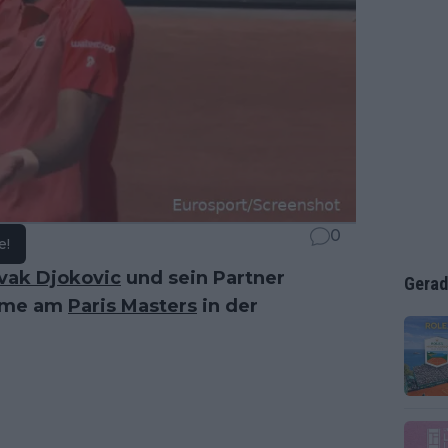
0
e!
vak Djokovic
und sein Partner
Gerad
ahme am
Paris Masters
in der