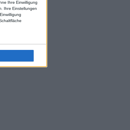
ne Ihre Einwilligung
J-L-Struff wahrscheinlich morge 3 Spiele absolvieren (2.
. Ihre Einstellungen
Einzel 1x Doppel) dank der hervorragenden Unterstützung
Einwilligung
Kommentators für F-A-A
Schaltfläche