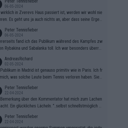
Peter Tennisfieber
06-05-2024
wirklich in Zverevs Haus passiert ist, werden wir wohl nie
hren. Es geht uns ja auch nichts an, aber dass seine Ergeb
e in letzter Zeit gelitten haben, ist ganz klar.
Peter Tennisfieber
06-05-2024
rerseits fand ich das Publikum während des Kampfes zw
en Rybakina und Sabalanka toll. Ich war besonders überras
 wie viele Fans da waren.
AndreasRichard
02-05-2024
Publikum in Madrid ist genauso primitiv wie in Paris. Ich fr
mich, was solche Leute beim Tennis verloren haben. Sie s
en besser zum Fußball gehen, dort sind sie besser aufgeho
Peter Tennisfieber
22-04-2024
 Bemerkung über den Kommentator hat mich zum Lachen
acht. Ein glückliches Lächeln. "..selbst schnellstmöglich na
ause.." 😂🤣🤩
Peter Tennisfieber
22-04-2024
ennissport werden enorme Summen umgesetzt, die jedo