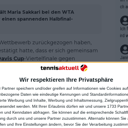
ch a
ält Maria Sakkari bei den WTA
r einen spannenden Halbfinal-
Ich 
ird 
em Wettbewerb zurückgezogen haben,
vers
eine
tätigt hatte, dass er sich gemeinsam
r in
Jann
avis Cup
-Viertelfinale gegen
em i
merk
eite
 das Spielen in einer
Wir respektieren Ihre Privatsphäre
Dopp
t, a
n si
ung auf den kommenden Davis Cup ist.
 Partner speichern und/oder greifen auf Informationen wie Cookies au
Wört
mmen
 wir hier spielen, wir versuchen, uns
nbezogene Daten wie eindeutige Kennungen und Standardinformatione
B. C
nt. 
sierte Werbung und Inhalte, Werbung und Inhaltsmessung, Zielgruppen
weiteres, Doppelpaar zu haben, auf die
ause
gesendet werden.
Mit Ihrer Erlaubnis dürfen wir und unsere 1733 Part
ient
Dopp
on v
n und Kenndaten abfragen. Sie können auf die entsprechende Schaltfl
ewon
mmen
ung durch uns und unsere Partner zuzustimmen. Alternativ können Sie au
Fina
Genr
fen und Ihre Einstellungen ändern, bevor Sie der Verarbeitung zustim
kel 