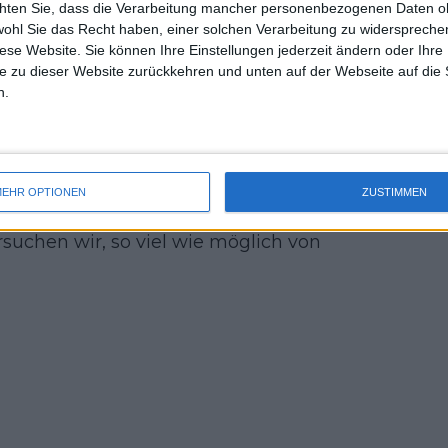
chten Sie, dass die Verarbeitung mancher personenbezogenen Daten oh
uss 
wohl Sie das Recht haben, einer solchen Verarbeitung zu widersprechen
mal 
g": Iga Swiatek weniger verärgert
diese Website. Sie können Ihre Einstellungen jederzeit ändern oder Ihre 
des 
n Platz bei den WTA Finals 2023
e zu dieser Website zurückkehren und unten auf der Webseite auf die 
n.
t des Davis Cups, das wir heutzutage
 Wenn man die Siege nach den Einzeln
 spielen gegen Großbritannien, das
EHR OPTIONEN
ZUSTIMMEN
n Doppelspieler der Welt hat. Es wird
suchen wir, so viel wie möglich von