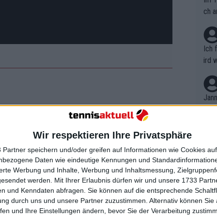
ch a
Ich 
ird 
vers
eine
r in
Jann
em i
eits ist ein Nazi": Seyboth Wild
merk
dien schreckliche Nachrichten an
eite
Wir respektieren Ihre Privatsphäre
Dopp
n
t, a
n si
 Partner speichern und/oder greifen auf Informationen wie Cookies au
Wört
mmen
nbezogene Daten wie eindeutige Kennungen und Standardinformatione
B. C
 des Journalisten zu beantworten, und in
nt. 
sierte Werbung und Inhalte, Werbung und Inhaltsmessung, Zielgruppen
ause
gesendet werden.
Mit Ihrer Erlaubnis dürfen wir und unsere 1733 Part
n Nachrichten zwischen dem
ient
Dopp
on v
n und Kenndaten abfragen. Sie können auf die entsprechende Schaltfl
ewon
ndin veröffentlicht, in denen er stolz
mmen
ung durch uns und unsere Partner zuzustimmen. Alternativ können Sie au
Fina
te zu Kritik der Fans geführt.
Genr
fen und Ihre Einstellungen ändern, bevor Sie der Verarbeitung zustim
kel 