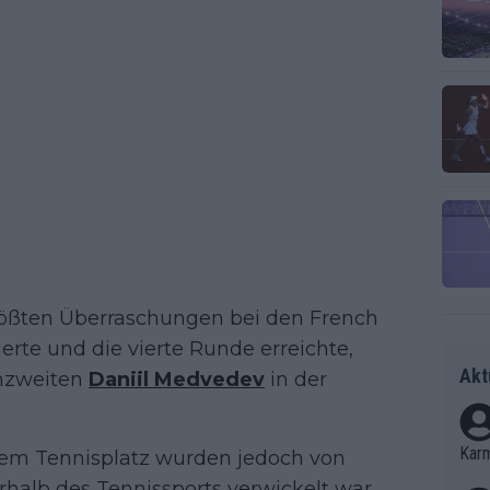
größten Überraschungen bei den French
ierte und die vierte Runde erreichte,
Akt
enzweiten
Daniil Medvedev
in der
Kar
em Tennisplatz wurden jedoch von
rhalb des Tennissports verwickelt war.