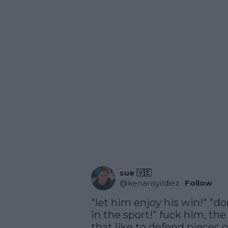
sue 🇻🇪
@
kenansyildiez
·
Follow
"let him enjoy his win!" "do
in the sport!" fuck him, the
that like to defend pieces o