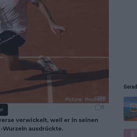
Gerad
0
e!
erse verwickelt, weil er in seinen
zi-Wurzeln ausdrückte.