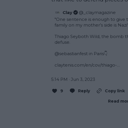
Clay
@
_claymagazine
"One sentence is enough to give th
family on my mother’s side is Nazi'"
Thiago Seyboth Wild, the bomb th
defuse.

@sebastianfest
 in Paris👇

claytenis.com/en/cov/thiago-…
5:14 PM · Jun 3, 2023
9
Reply
Copy link
Read mor