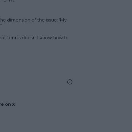
e dimension of the issue: 'My 
.

at tennis doesn't know how to 
e on X