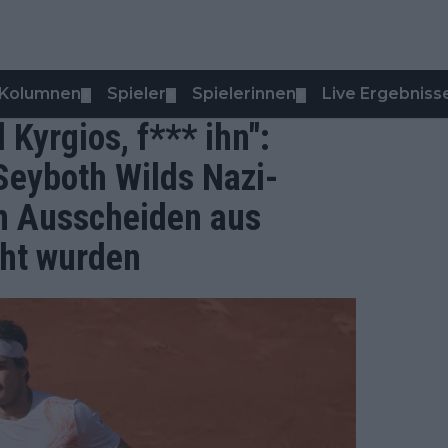
Kolumnen
Spieler
Spielerinnen
Live Ergebniss
▼
▼
▼
Kyrgios, f*** ihn":
Seyboth Wilds Nazi-
m Ausscheiden aus
cht wurden