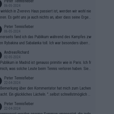
Peter Tennisfieber
06-05-2024
wirklich in Zverevs Haus passiert ist, werden wir wohl nie
hren. Es geht uns ja auch nichts an, aber dass seine Ergeb
e in letzter Zeit gelitten haben, ist ganz klar.
Peter Tennisfieber
06-05-2024
rerseits fand ich das Publikum während des Kampfes zw
en Rybakina und Sabalanka toll. Ich war besonders überras
 wie viele Fans da waren.
AndreasRichard
02-05-2024
Publikum in Madrid ist genauso primitiv wie in Paris. Ich fr
mich, was solche Leute beim Tennis verloren haben. Sie s
en besser zum Fußball gehen, dort sind sie besser aufgeho
Peter Tennisfieber
22-04-2024
 Bemerkung über den Kommentator hat mich zum Lachen
acht. Ein glückliches Lächeln. "..selbst schnellstmöglich na
ause.." 😂🤣🤩
Peter Tennisfieber
22-04-2024
ennissport werden enorme Summen umgesetzt, die jedo