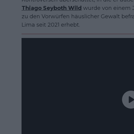
Thiago Seyboth Wild
wurde von einem Jo
zu den Vorwürfen häuslicher Gewalt befr
Lima seit 2021 erhebt.