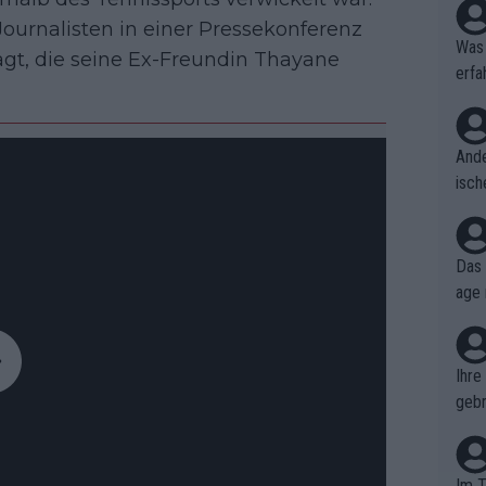
urnalisten in einer Pressekonferenz
Was 
agt, die seine Ex-Freundin Thayane
erfa
niss
Ande
isch
cht,
Das 
age 
ollt
ben.
Ihre
gebr
ch H
Im T