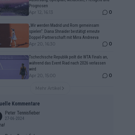
Prognosen
0
Apr 12, 16:13
„Wir werden Madrid und Rom gemeinsam
spielen“: Diana Shnaider bestätigt erneute
Doppel-Partnerschaft mit Mirra Andreeva
0
Apr 20, 16:30
Tschechische Republik peilt die WTA Finals an,
während das Event Riad nach 2026 verlassen
wird
0
Apr 20, 15:00
Mehr Artikel
uelle Kommentare
Peter Tennisfieber
27-06-2024
ma!