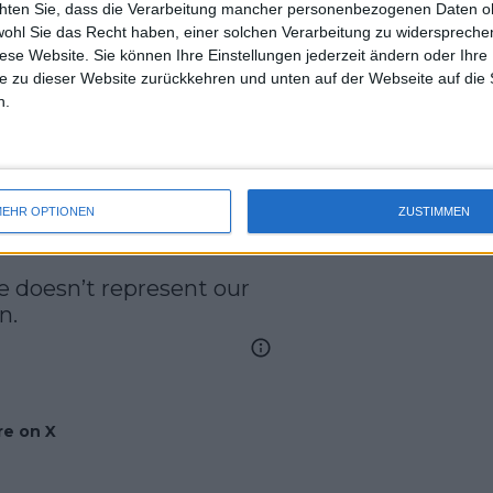
chten Sie, dass die Verarbeitung mancher personenbezogenen Daten oh
uss 
ner Mutter... war Hitlers Vorgänger....
wohl Sie das Recht haben, einer solchen Verarbeitung zu widersprechen
mal 
diese Website. Sie können Ihre Einstellungen jederzeit ändern oder Ihre 
itbrachte und Hitler das Leben lehrte",
des 
e zu dieser Website zurückkehren und unten auf der Webseite auf die 
n.
t not
EHR OPTIONEN
ZUSTIMMEN
 doesn’t represent our 
n.
e on X