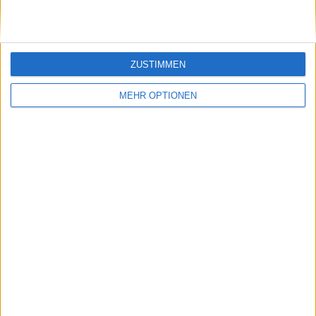
Besucher
0
ZUSTIMMEN
MEHR OPTIONEN
Vorheriger Artikel
Nächster Artikel
Iga Swiatek wird
"Ich werde sagen ...
offiziell von der ITIA-
ähm ... Maria": Carlos
Sanktionsliste
Alcaraz verrät den
gestrichen, da die
Namen seiner
einmonatige Sperre
zukünftigen Frau
endet