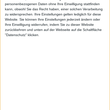
personenbezogenen Daten ohne Ihre Einwilligung stattfinden
Ein Rückblick auf die Zeit, als ein
kann, obwohl Sie das Recht haben, einer solchen Verarbeitung
kränkelnder Djokovic-Shapovalov
zu widersprechen. Ihre Einstellungen gelten lediglich für diese
besiegte und den Titel beim
Website. Sie können Ihre Einstellungen jederzeit ändern oder
Paris Masters 2019 gewann
Ihre Einwilligung widerrufen, indem Sie zu dieser Website
zurückkehren und unten auf der Webseite auf die Schaltfläche
"Datenschutz" klicken.
"Ich habe das Gefühl, dass die Leute auf Twitter
einfach nur hassen, und egal, welche Meinung man
hat, sie schlagen einfach um sich. Man kann kein
normales Gespräch führen."
"Du bist besser dran, wenn du einfach schreist",
antwortete Kokkinakis. "Menschen können nicht
ohne Emotionen reagieren", sagte Shapovalov.
"Sobald man etwas sagt, gibt es einen Auslöser.
Wenn du Djokovic auf Tennis-Twitter magst, sind alle
und ihre kleinen Lacoste-Emojis für dich da. Sie
beschimpfen dich einfach, Alter", meldete sich