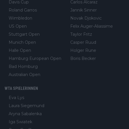
Davis Cup
Carlos Alcaraz
Roland Garros
Jannik Sinner
Wimbledon
Novak Djokovic
US Open
Felix Auger-Aliassime
Stuttgart Open
Taylor Fritz
Munich Open
Casper Ruud
Halle Open
Holger Rune
Hamburg European Open
Boris Becker
Bad Homburg
Australian Open
WTA SPIELERINNEN
Eva Lys
Laura Siegemund
Aryna Sabalenka
Iga Swiatek