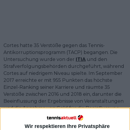
Cortes hatte 35 Verstöße gegen das Tennis-
Antikorruptionsprogramm (TACP) begangen. Die
Untersuchung wurde von der
ITIA
und den
Strafverfolgungsbehörden durchgeführt, während
Cortes auf niedrigem Niveau spielte. Im September
2017 erreichte er mit 955 Punkten das höchste
Einzel-Ranking seiner Karriere und räumte 35
Verstöße zwischen 2016 und 2018 ein, darunter die
Beeinflussung der Ergebnisse von Veranstaltungen
und die Annahme von Geld für die Beeinflussung
der Ergebnisse.
Wir respektieren Ihre Privatsphäre
Weiterlesen