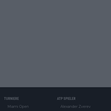
TURNIERE
ATP SPIELER
Miami Open
Alexander Zverev