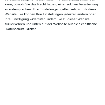
anfänglichen Schwierigkeiten und schaffte ein
kann, obwohl Sie das Recht haben, einer solchen Verarbeitung
schnelles Break im ersten Spiel. Obwohl Sinner zum
zu widersprechen. Ihre Einstellungen gelten lediglich für diese
2:2 ausglich, schwächelte er weiterhin bei seinen
Website. Sie können Ihre Einstellungen jederzeit ändern oder
Aufschlägen und Returns. McDonald nutzte dies
Ihre Einwilligung widerrufen, indem Sie zu dieser Website
aus, sicherte sich zwei Breaks in Folge und gewann
zurückkehren und unten auf der Webseite auf die Schaltfläche
"Datenschutz" klicken.
den Satz mit 6:2, was zu einem unerwarteten
Ergebnis im Arthur Ashe Stadium führte.
Weiterlesen
Ehemaliger Roger Federer-
Trainer zeigt, dass die
Tenniswelt den Fall Jannik Sinner
ganz anders sieht, als es die
sozialen Medien darstellen
Der zweite Satz begann bedrohlich für Sinner, als
McDonald ein drittes Break in Folge schaffte und in
Führung ging. Im darauffolgenden Spiel kam es