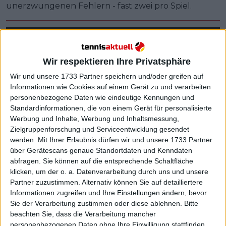
unerzwungenen Fehlern - fast zwei pro Spiel.
Wir respektieren Ihre Privatsphäre
Wir und unsere 1733 Partner speichern und/oder greifen auf
Informationen wie Cookies auf einem Gerät zu und verarbeiten
personenbezogene Daten wie eindeutige Kennungen und
Standardinformationen, die von einem Gerät für personalisierte
Werbung und Inhalte, Werbung und Inhaltsmessung,
Zielgruppenforschung und Serviceentwicklung gesendet
werden.
Mit Ihrer Erlaubnis dürfen wir und unsere 1733 Partner
über Gerätescans genaue Standortdaten und Kenndaten
abfragen. Sie können auf die entsprechende Schaltfläche
klicken, um der o. a. Datenverarbeitung durch uns und unsere
Partner zuzustimmen. Alternativ können Sie auf detailliertere
Informationen zugreifen und Ihre Einstellungen ändern, bevor
Sie der Verarbeitung zustimmen oder diese ablehnen.
Bitte
beachten Sie, dass die Verarbeitung mancher
McDonald (Nr. 140) profitierte von Sinners
personenbezogenen Daten ohne Ihre Einwilligung stattfinden