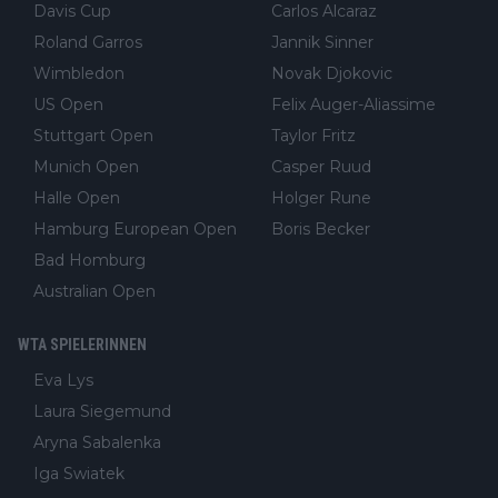
Davis Cup
Carlos Alcaraz
Roland Garros
Jannik Sinner
Wimbledon
Novak Djokovic
US Open
Felix Auger-Aliassime
Stuttgart Open
Taylor Fritz
Munich Open
Casper Ruud
Halle Open
Holger Rune
Hamburg European Open
Boris Becker
Bad Homburg
Australian Open
WTA SPIELERINNEN
Eva Lys
Laura Siegemund
Aryna Sabalenka
Iga Swiatek