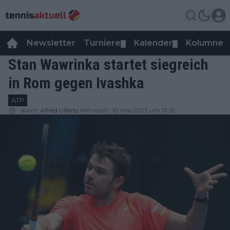
Newsletter
Turniere
Kalender
Kolumnen
▼
▼
Stan Wawrinka startet siegreich
in Rom gegen Ivashka
ATP
durch
Alfred Ulferts
Mittwoch, 10 Mai 2023 um 13:55