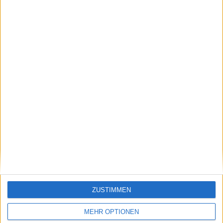
Pegula gibt eigene
Medvedev über den
Erfahrungen zu
idealen Tennisplatz
Verletzungsproblemen
inmitten der
nach Raducanu-
Probleme der Madrid
Operation
Open mit einem
kleineren Platz
Schreiben Sie einen Kommentar
ZUSTIMMEN
MEHR OPTIONEN