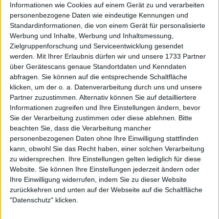
Informationen wie Cookies auf einem Gerät zu und verarbeiten
wie ein Wawrinka in besten Zeiten, der auf beiden
personenbezogene Daten wie eindeutige Kennungen und
Seiten des Platzes an den Linien auf und ab rannte.
Standardinformationen, die von einem Gerät für personalisierte
10 Winner und nur ein Fehler sind ein weiterer
Werbung und Inhalte, Werbung und Inhaltsmessung,
Beweis dafür, wie gut er in diesem ersten Satz
Zielgruppenforschung und Serviceentwicklung gesendet
gespielt hat.
werden.
Mit Ihrer Erlaubnis dürfen wir und unsere 1733 Partner
über Gerätescans genaue Standortdaten und Kenndaten
abfragen. Sie können auf die entsprechende Schaltfläche
klicken, um der o. a. Datenverarbeitung durch uns und unsere
Partner zuzustimmen. Alternativ können Sie auf detailliertere
Informationen zugreifen und Ihre Einstellungen ändern, bevor
Sie der Verarbeitung zustimmen oder diese ablehnen.
Bitte
beachten Sie, dass die Verarbeitung mancher
personenbezogenen Daten ohne Ihre Einwilligung stattfinden
kann, obwohl Sie das Recht haben, einer solchen Verarbeitung
zu widersprechen. Ihre Einstellungen gelten lediglich für diese
Website. Sie können Ihre Einstellungen jederzeit ändern oder
Ihre Einwilligung widerrufen, indem Sie zu dieser Website
zurückkehren und unten auf der Webseite auf die Schaltfläche
"Datenschutz" klicken.