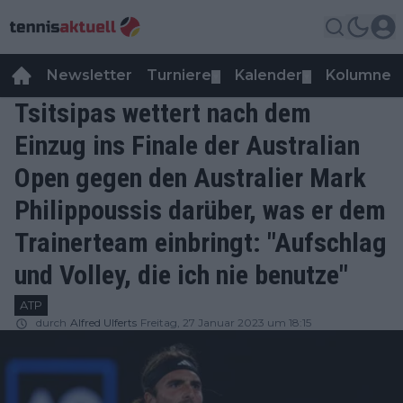
Newsletter
Turniere
Kalender
Kolumnen
▼
▼
Tsitsipas wettert nach dem
Einzug ins Finale der Australian
Open gegen den Australier Mark
Philippoussis darüber, was er dem
Trainerteam einbringt: "Aufschlag
und Volley, die ich nie benutze"
ATP
durch
Alfred Ulferts
Freitag, 27 Januar 2023 um 18:15