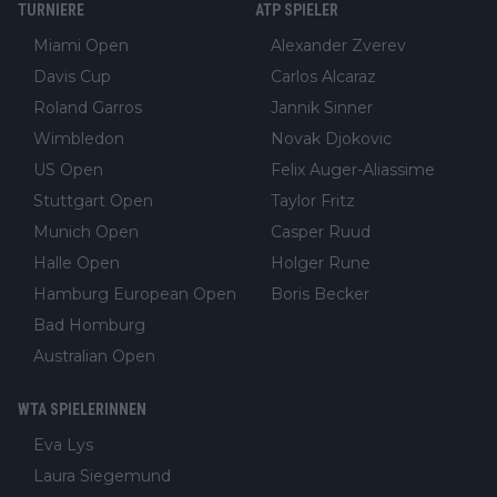
TURNIERE
ATP SPIELER
Miami Open
Alexander Zverev
Davis Cup
Carlos Alcaraz
Roland Garros
Jannik Sinner
Wimbledon
Novak Djokovic
US Open
Felix Auger-Aliassime
Stuttgart Open
Taylor Fritz
Munich Open
Casper Ruud
Halle Open
Holger Rune
Hamburg European Open
Boris Becker
Bad Homburg
Australian Open
WTA SPIELERINNEN
Eva Lys
Laura Siegemund