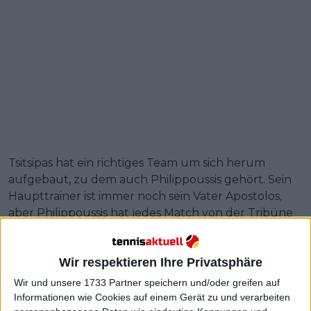
Tsitsipas hat ein richtiges Team um sich herum
aufgebaut, zu dem auch Philippoussis gehört. Sein
Haupttrainer ist immer noch sein Vater Apostolos,
aber Philippoussis hat jedes Match von der Tribüne
aus verfolgt. Nachdem er Khachanov im Halbfinale
besiegt und sich sein erstes Finale in Melbourne
Wir respektieren Ihre Privatsphäre
gesichert hatte, scherzte Tsitsipas über Philippoussis.
Wir und unsere 1733 Partner speichern und/oder greifen auf
Auf die Frage, was Mark zu seinem Spiel beiträgt,
Informationen wie Cookies auf einem Gerät zu und verarbeiten
sagte Tsitsipas: