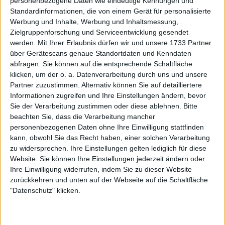
personenbezogene Daten wie eindeutige Kennungen und
Standardinformationen, die von einem Gerät für personalisierte
Werbung und Inhalte, Werbung und Inhaltsmessung,
Zielgruppenforschung und Serviceentwicklung gesendet
werden.
Mit Ihrer Erlaubnis dürfen wir und unsere 1733 Partner
über Gerätescans genaue Standortdaten und Kenndaten
abfragen. Sie können auf die entsprechende Schaltfläche
klicken, um der o. a. Datenverarbeitung durch uns und unsere
Partner zuzustimmen. Alternativ können Sie auf detailliertere
Informationen zugreifen und Ihre Einstellungen ändern, bevor
Sie der Verarbeitung zustimmen oder diese ablehnen.
Bitte
beachten Sie, dass die Verarbeitung mancher
personenbezogenen Daten ohne Ihre Einwilligung stattfinden
kann, obwohl Sie das Recht haben, einer solchen Verarbeitung
zu widersprechen. Ihre Einstellungen gelten lediglich für diese
Website. Sie können Ihre Einstellungen jederzeit ändern oder
Ihre Einwilligung widerrufen, indem Sie zu dieser Website
zurückkehren und unten auf der Webseite auf die Schaltfläche
"Datenschutz" klicken.
"Serve and Volley (die Taktik), die ich nie anwende. Es
ist immer da, irgendwo, es ist da, wenn ich es