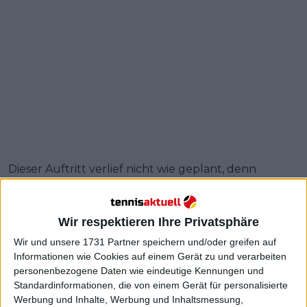
Dieser Auftritt verlief nicht wie geplant, denn
Medvedev verlor am Ende mit 6:4, 2:6, 7:6. Während
des Wettkampfs unterliefen dem
Weltranglistenfünften 14 Doppelfehler, 11 mehr als
Wir respektieren Ihre Privatsphäre
seinem Gegner. Das führte zu Medvedevs
Wir und unsere 1731 Partner speichern und/oder greifen auf
Frustration, als er sich versehentlich mit dem
Informationen wie Cookies auf einem Gerät zu und verarbeiten
Schläger schlug. Das
Video
ging auch auf den
personenbezogene Daten wie eindeutige Kennungen und
sozialen Medien viral.
Standardinformationen, die von einem Gerät für personalisierte
Werbung und Inhalte, Werbung und Inhaltsmessung,