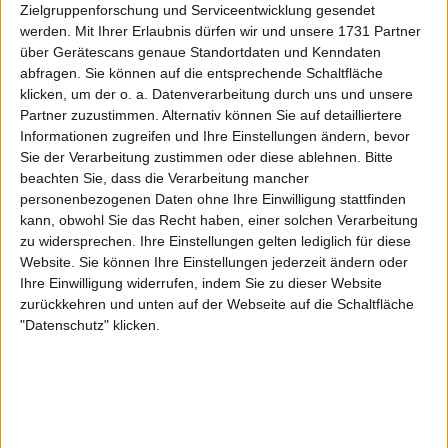
Es ist nicht das erste Mal, dass Medvedev in einen
Zielgruppenforschung und Serviceentwicklung gesendet
solchen Vorfall verwickelt ist: Anfang dieses Jahres
werden.
Mit Ihrer Erlaubnis dürfen wir und unsere 1731 Partner
über Gerätescans genaue Standortdaten und Kenndaten
warf der gebürtige Moskauer während des Laver
abfragen. Sie können auf die entsprechende Schaltfläche
Cups seinen Schläger in die Luft, traf aber zum
klicken, um der o. a. Datenverarbeitung durch uns und unsere
Glück niemanden. Nach diesem Vorfall beschwerten
Partner zuzustimmen. Alternativ können Sie auf detailliertere
sich der Kapitän des Team World,
John McEnroe
,
Informationen zugreifen und Ihre Einstellungen ändern, bevor
und andere Teilnehmer beim Spielleiter und baten
Sie der Verarbeitung zustimmen oder diese ablehnen.
Bitte
ihn, Medvedev zu disqualifizieren.
beachten Sie, dass die Verarbeitung mancher
personenbezogenen Daten ohne Ihre Einwilligung stattfinden
kann, obwohl Sie das Recht haben, einer solchen Verarbeitung
zu widersprechen. Ihre Einstellungen gelten lediglich für diese
Website. Sie können Ihre Einstellungen jederzeit ändern oder
Ihre Einwilligung widerrufen, indem Sie zu dieser Website
zurückkehren und unten auf der Webseite auf die Schaltfläche
"Datenschutz" klicken.