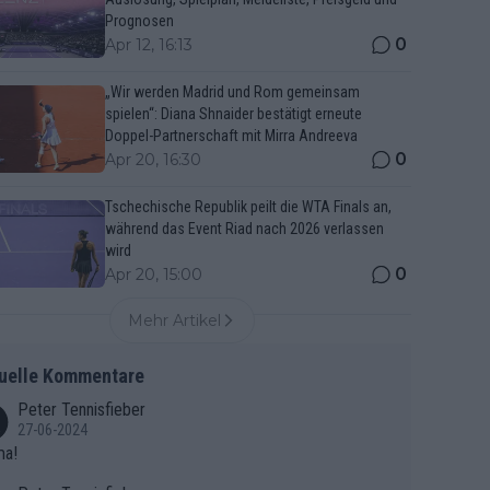
Prognosen
0
Apr 12, 16:13
„Wir werden Madrid und Rom gemeinsam
spielen“: Diana Shnaider bestätigt erneute
Doppel-Partnerschaft mit Mirra Andreeva
0
Apr 20, 16:30
Tschechische Republik peilt die WTA Finals an,
während das Event Riad nach 2026 verlassen
wird
0
Apr 20, 15:00
Mehr Artikel
uelle Kommentare
Peter Tennisfieber
27-06-2024
ma!