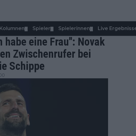
Kolumnen
Spieler
Spielerinnen
Live Ergebniss
▼
▼
▼
h habe eine Frau": Novak
en Zwischenrufer bei
ie Schippe
:00