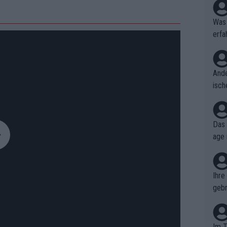
Was 
erfa
niss
Ande
isch
cht,
Das 
age 
ollt
ben.
Ihre
gebr
ch H
Im T