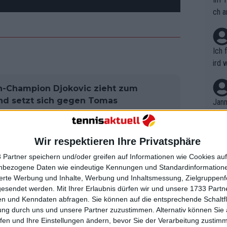
ch a
Ich 
ird 
vers
eine
en-Champion Djokovic zieht zum
r in
 und setzt sich gegen Tomas
Jann
em i
merk
eite
Wir respektieren Ihre Privatsphäre
Dopp
e Djokovic. "Ich werde versuchen, eine
t, a
n si
en. Ich habe [im zweiten Satz]
 Partner speichern und/oder greifen auf Informationen wie Cookies au
Wört
mmen
nbezogene Daten wie eindeutige Kennungen und Standardinformatione
 mehr 19. Ich bin 19 mal zwei, fast.
B. C
nt. 
sierte Werbung und Inhalte, Werbung und Inhaltsmessung, Zielgruppen
einem Match."
ause
gesendet werden.
Mit Ihrer Erlaubnis dürfen wir und unsere 1733 Part
ient
Dopp
on v
n und Kenndaten abfragen. Sie können auf die entsprechende Schaltfl
ewon
s, der Djokovic zu einer witzigen
mmen
ung durch uns und unsere Partner zuzustimmen. Alternativ können Sie au
Fina
, ich habe eine Frau", sagte er. "Wir
Genr
fen und Ihre Einstellungen ändern, bevor Sie der Verarbeitung zustim
kel 