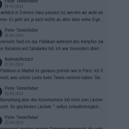
Peter Tennisfieber
06-05-2024
wirklich in Zverevs Haus passiert ist, werden wir wohl nie
hren. Es geht uns ja auch nichts an, aber dass seine Ergeb
e in letzter Zeit gelitten haben, ist ganz klar.
Peter Tennisfieber
06-05-2024
rerseits fand ich das Publikum während des Kampfes zw
en Rybakina und Sabalanka toll. Ich war besonders überras
 wie viele Fans da waren.
AndreasRichard
02-05-2024
Publikum in Madrid ist genauso primitiv wie in Paris. Ich fr
mich, was solche Leute beim Tennis verloren haben. Sie s
en besser zum Fußball gehen, dort sind sie besser aufgeho
Peter Tennisfieber
22-04-2024
 Bemerkung über den Kommentator hat mich zum Lachen
acht. Ein glückliches Lächeln. "..selbst schnellstmöglich na
ause.." 😂🤣🤩
Peter Tennisfieber
22-04-2024
ennissport werden enorme Summen umgesetzt, die jedo