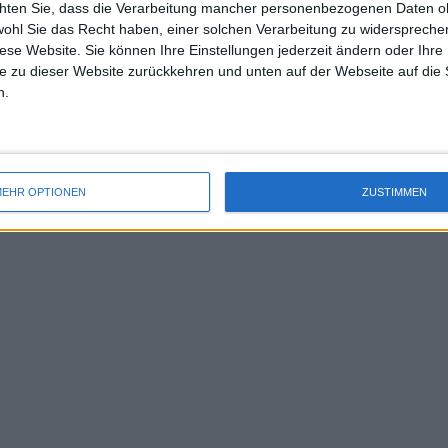
chten Sie, dass die Verarbeitung mancher personenbezogenen Daten oh
uss 
er scherzhaft hinzu.
wohl Sie das Recht haben, einer solchen Verarbeitung zu widersprechen
mal 
diese Website. Sie können Ihre Einstellungen jederzeit ändern oder Ihre 
 und ich haben eine ganze Weile hin und
des 
e zu dieser Website zurückkehren und unten auf der Webseite auf die 
e mich, mit ihm etwas trinken zu gehen,
n.
denken, was wir während des Spiels
EHR OPTIONEN
ZUSTIMMEN