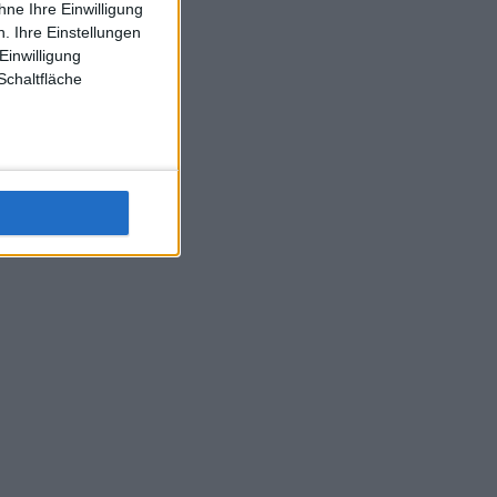
ne Ihre Einwilligung
J-L-Struff wahrscheinlich morge 3 Spiele absolvieren (2.
. Ihre Einstellungen
Einzel 1x Doppel) dank der hervorragenden Unterstützung
Einwilligung
Kommentators für F-A-A
Schaltfläche