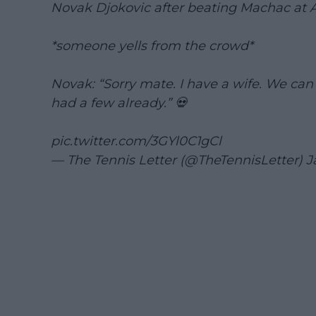
Novak Djokovic after beating Machac at 
*someone yells from the crowd*
Novak: “Sorry mate. I have a wife. We ca
had a few already.” 💀
pic.twitter.com/3GYl0C1gCl
— The Tennis Letter (@TheTennisLetter)
J