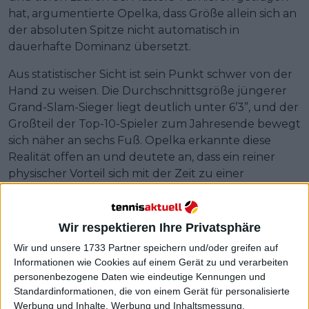
hat, argumentierte Opelka, dass Größe allein sich an
der absoluten Spitze nicht automatisch in
dauerhafte Dominanz übersetzt.
Aus statistischer Sicht ist sein Punkt schwer von der
Hand zu weisen. Die Durchschnittsgröße jüngerer
Grand-Slam-Sieger liegt deutlich unter 6’3”, und der
Großteil der Top-10-Spieler zum Jahresende bewegt
sich näher an sechs Fuß. Opelka erkannte diese
Realität offen an und deutete an, dass ein reiner
physischer Vorteil sich mit der Zeit zu einer
strukturellen Limitierung entwickeln kann.
Wir respektieren Ihre Privatsphäre
Wir und unsere 1733 Partner speichern und/oder greifen auf
Informationen wie Cookies auf einem Gerät zu und verarbeiten
personenbezogene Daten wie eindeutige Kennungen und
Standardinformationen, die von einem Gerät für personalisierte
Werbung und Inhalte, Werbung und Inhaltsmessung,