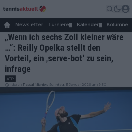
Newsletter
Turniere
Kalender
Kolumnen
▼
▼
„Wenn ich sechs Zoll kleiner wäre
…“: Reilly Opelka stellt den
Vorteil, ein ‚serve-bot‘ zu sein,
infrage
ATP
durch
Pascal Michiels
Sonntag, 11 Januar 2026 um 9:30