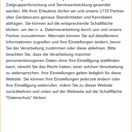
Zielgruppenforschung und Serviceentwicklung gesendet
werden.
Mit Ihrer Erlaubnis dürfen wir und unsere 1733 Partner
über Gerätescans genaue Standortdaten und Kenndaten
abfragen. Sie können auf die entsprechende Schaltfläche
klicken, um der o. a. Datenverarbeitung durch uns und unsere
Partner zuzustimmen. Alternativ können Sie auf detailliertere
Informationen zugreifen und Ihre Einstellungen ändern, bevor
Sie der Verarbeitung zustimmen oder diese ablehnen.
Bitte
beachten Sie, dass die Verarbeitung mancher
personenbezogenen Daten ohne Ihre Einwilligung stattfinden
kann, obwohl Sie das Recht haben, einer solchen Verarbeitung
„Man könnte leicht behaupten, dass ich
zu widersprechen. Ihre Einstellungen gelten lediglich für diese
Website. Sie können Ihre Einstellungen jederzeit ändern oder
wahrscheinlich ein besserer Spieler wäre, wenn ich
Ihre Einwilligung widerrufen, indem Sie zu dieser Website
sechs Zoll kleiner wäre. Und ich denke, John könnte
zurückkehren und unten auf der Webseite auf die Schaltfläche
das Gleiche sagen. An tiefe Bälle heranzukommen,
"Datenschutz" klicken.
wäre einfacher“, sagte Opelka mit Blick auf die
kumulativen Anforderungen der Tour. „Die
Durchschnittsgröße der Top 10 ist nirgends nahe bei
6’11½”. Sie liegt näher an sechs Fuß.“