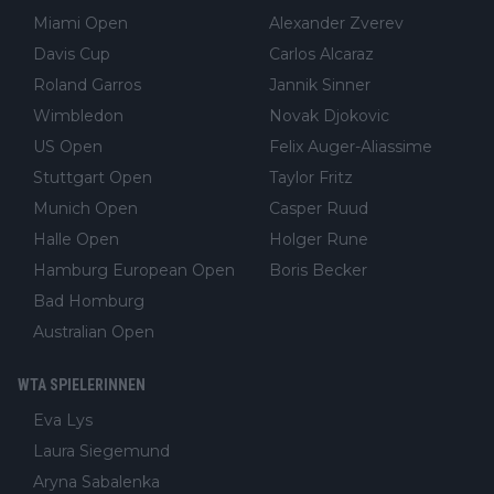
Miami Open
Alexander Zverev
Davis Cup
Carlos Alcaraz
Roland Garros
Jannik Sinner
Wimbledon
Novak Djokovic
US Open
Felix Auger-Aliassime
Stuttgart Open
Taylor Fritz
Munich Open
Casper Ruud
Halle Open
Holger Rune
Hamburg European Open
Boris Becker
Bad Homburg
Australian Open
WTA SPIELERINNEN
Eva Lys
Laura Siegemund
Aryna Sabalenka