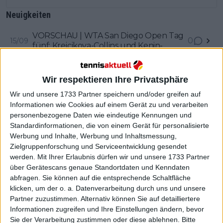
Neuigkeiten
VORSCHAU | WTA San Diego Open Tag
0
15/09
fünf: Krejcikova-Collins und Kenin-
Navarro stehen im Halbfinale
(VIDEO) Verrücktes Drama: Tiafoe in
0
15/09
umstrittenes Ende des Davis Cup Finals
Wir respektieren Ihre Privatsphäre
verwickelt, verliert Spiel und
Wir und unsere 1733 Partner speichern und/oder greifen auf
Unentschieden aufgrund von
"Pat Rafter ist vielleicht
0
15/09
Informationen wie Cookies auf einem Gerät zu und verarbeiten
Punktabzug
wahrscheinlicher als ich": Barty hält
personenbezogene Daten wie eindeutige Kennungen und
trotz Ankündigung der Rückkehr zum
Standardinformationen, die von einem Gerät für personalisierte
Brisbane International an seinem
Eugenie Bouchard erhält eine
0
14/09
Werbung und Inhalte, Werbung und Inhaltsmessung,
Rücktritt fest
Wildcard für die Guadalajara Open
Zielgruppenforschung und Serviceentwicklung gesendet
AKRON, obwohl sie kürzlich zum
werden.
Mit Ihrer Erlaubnis dürfen wir und unsere 1733 Partner
Pickleball wechselte
Unglaubliche Gauff hat eine
0
über Gerätescans genaue Standortdaten und Kenndaten
10/09
Traumwoche auf heimischem Boden,
abfragen. Sie können auf die entsprechende Schaltfläche
bezwingt Sabalenka in einem
klicken, um der o. a. Datenverarbeitung durch uns und unsere
spannenden US Open-Finale und
Vorschau Zverev - Davidovich Fokina
Partner zuzustimmen. Alternativ können Sie auf detailliertere
0
09/08
sichert sich ihren ersten Grand Slam-
2023 Canadian Open in Toronto
Informationen zugreifen und Ihre Einstellungen ändern, bevor
Titel
Sie der Verarbeitung zustimmen oder diese ablehnen.
Bitte