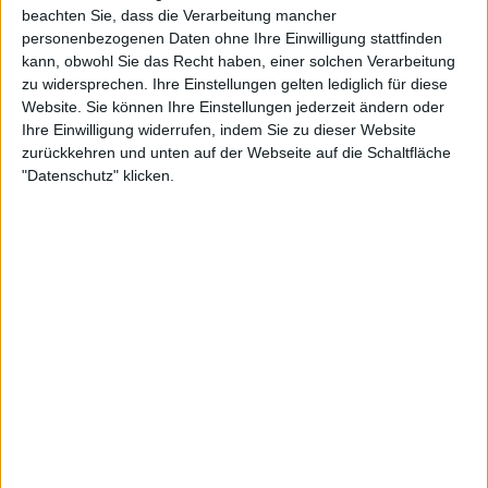
"Was für ein Witz": Rennae Stubbs
beachten Sie, dass die Verarbeitung mancher
0
29/07
reagiert auf die Geldstrafe für den
personenbezogenen Daten ohne Ihre Einwilligung stattfinden
ehemaligen Top-10-Spieler Mark
kann, obwohl Sie das Recht haben, einer solchen Verarbeitung
Philippoussis wegen eines Verstoßes
Abschied von Feliciano Lopez: Spanier
zu widersprechen. Ihre Einstellungen gelten lediglich für diese
0
30/06
gegen das Sponsoring von Wetten
verliert im Viertelfinale von Mallorca
Website. Sie können Ihre Einstellungen jederzeit ändern oder
gegen Hanfmann und tritt vom
Ihre Einwilligung widerrufen, indem Sie zu dieser Website
Profitennis zurück
"Es ist möglich, ihn zu schlagen": Rune
zurückkehren und unten auf der Webseite auf die Schaltfläche
0
16/06
hat keine Angst vor Alcaraz und schürt
"Datenschutz" klicken.
die Rivalität
Pavljutschenkova lässt Rasensaison aus
0
16/06
und erhält keine Wildcard für
Wimbledon
Mehr Artikel
Gerade in
Monte-Carlo Masters 2026: Ergebnisse, Auslosung,
Spielplan, Meldeliste, Preisgeld und Prognosen
0
Apr 12, 17:37