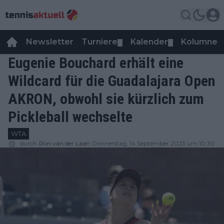
Newsletter
Turniere
Kalender
Kolumnen
▼
▼
Eugenie Bouchard erhält eine
Wildcard für die Guadalajara Open
AKRON, obwohl sie kürzlich zum
Pickleball wechselte
WTA
durch
Ron van der Laan
Donnerstag, 14 September 2023 um 10:30