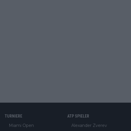
TURNIERE
ATP SPIELER
Miami Open
Alexander Zverev