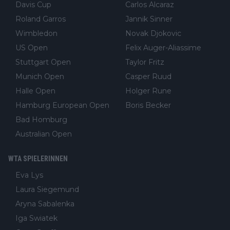
Davis Cup
Carlos Alcaraz
Roland Garros
Jannik Sinner
Wimbledon
Novak Djokovic
US Open
Felix Auger-Aliassime
Stuttgart Open
Taylor Fritz
Munich Open
Casper Ruud
Halle Open
Holger Rune
Hamburg European Open
Boris Becker
Bad Homburg
Australian Open
WTA SPIELERINNEN
Eva Lys
Laura Siegemund
Aryna Sabalenka
Iga Swiatek