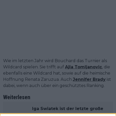
Wie im letzten Jahr wird Bouchard das Turnier als
Wildcard spielen. Sie trifft auf
Ajla Tomljanovic
, die
ebenfalls eine Wildcard hat, sowie auf die heimische
Hoffnung Renata Zaruzua. Auch
Jennifer Brady
ist
dabei, wenn auch über ein geschütztes Ranking.
Weiterlesen
Iga Swiatek ist der letzte große
Name, der sich von den