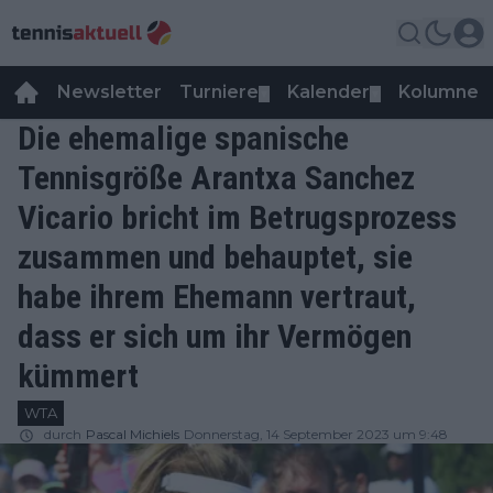
Newsletter
Turniere
Kalender
Kolumnen
▼
▼
Die ehemalige spanische
Tennisgröße Arantxa Sanchez
Vicario bricht im Betrugsprozess
zusammen und behauptet, sie
habe ihrem Ehemann vertraut,
dass er sich um ihr Vermögen
kümmert
WTA
durch
Pascal Michiels
Donnerstag, 14 September 2023 um 9:48