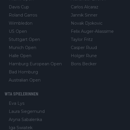
Davis Cup
Carlos Alcaraz
Roland Garros
Jannik Sinner
Wimbledon
Novak Djokovic
US Open
Felix Auger-Aliassime
Stuttgart Open
Taylor Fritz
Munich Open
Casper Ruud
Halle Open
Holger Rune
Hamburg European Open
Boris Becker
Bad Homburg
Australian Open
WTA SPIELERINNEN
Eva Lys
Laura Siegemund
Aryna Sabalenka
Iga Swiatek