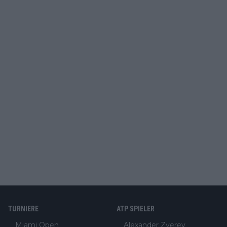
TURNIERE
ATP SPIELER
Miami Open
Alexander Zverev