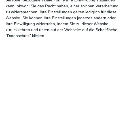
kann, obwohl Sie das Recht haben, einer solchen Verarbeitung
zu widersprechen. Ihre Einstellungen gelten lediglich für diese
Website. Sie können Ihre Einstellungen jederzeit ändern oder
Ihre Einwilligung widerrufen, indem Sie zu dieser Website
zurückkehren und unten auf der Webseite auf die Schaltfläche
"Datenschutz" klicken.
Sie wird beschuldigt, Vermögenswerte versteckt zu
haben, um Schulden in Höhe von 8,14 Mio. USD zu
vermeiden, und dies bereits seit 2009. Sie
behauptete jedoch, sie habe nichts von illegalen
Aktivitäten gewusst und Santacana das alleinige
Vertrauen geschenkt.
Sie betonte, dass sie als Tennisspielerin nicht über
das nötige Wissen verfüge, um mit
Vermögenswerten umzugehen. Sie trennten sich
2019, könnten aber bald eine Strafe von vier Jahren
verbüßen, wenn sie für schuldig befunden werden,
und müssen Millionen von Euro an Schadensersatz
zurückzahlen.