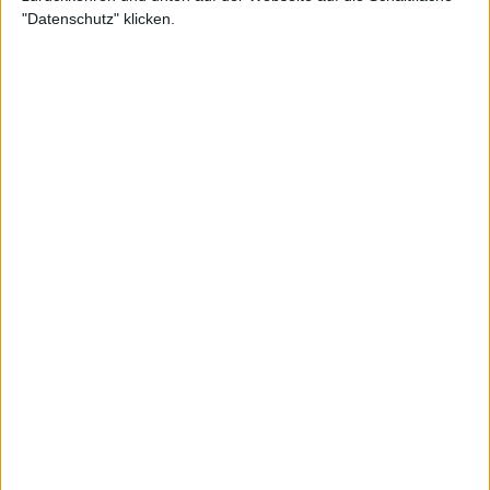
"Datenschutz" klicken.
ATP
Auslosung Almaty Open 2024 mit Tiafoe, Tabilo und
Machac
13 Oktober 2024
ATP