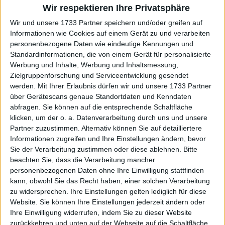
Wir respektieren Ihre Privatsphäre
Wir und unsere 1733 Partner speichern und/oder greifen auf
Informationen wie Cookies auf einem Gerät zu und verarbeiten
personenbezogene Daten wie eindeutige Kennungen und
WTA
Standardinformationen, die von einem Gerät für personalisierte
Ashleigh Barty spielt am Sonntag mit Frances
Werbung und Inhalte, Werbung und Inhaltsmessung,
Zielgruppenforschung und Serviceentwicklung gesendet
Tiafoe im All-Star-Doppel beim Brisbane
werden.
Mit Ihrer Erlaubnis dürfen wir und unsere 1733 Partner
International
über Gerätescans genaue Standortdaten und Kenndaten
28 Dezember 2024
abfragen. Sie können auf die entsprechende Schaltfläche
klicken, um der o. a. Datenverarbeitung durch uns und unsere
Partner zuzustimmen. Alternativ können Sie auf detailliertere
Informationen zugreifen und Ihre Einstellungen ändern, bevor
Sie der Verarbeitung zustimmen oder diese ablehnen.
Bitte
beachten Sie, dass die Verarbeitung mancher
personenbezogenen Daten ohne Ihre Einwilligung stattfinden
kann, obwohl Sie das Recht haben, einer solchen Verarbeitung
zu widersprechen. Ihre Einstellungen gelten lediglich für diese
Website. Sie können Ihre Einstellungen jederzeit ändern oder
Ihre Einwilligung widerrufen, indem Sie zu dieser Website
zurückkehren und unten auf der Webseite auf die Schaltfläche