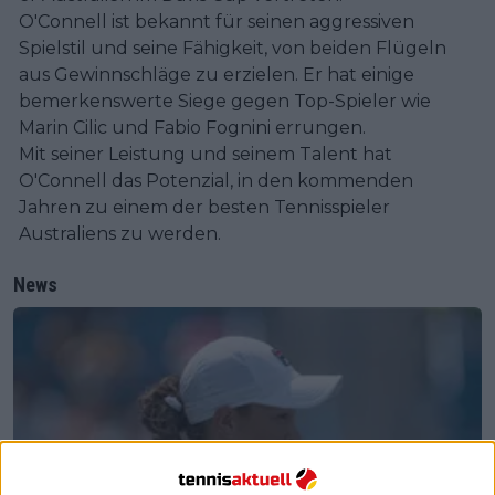
O'Connell ist bekannt für seinen aggressiven
Spielstil und seine Fähigkeit, von beiden Flügeln
aus Gewinnschläge zu erzielen. Er hat einige
bemerkenswerte Siege gegen Top-Spieler wie
Marin Cilic und Fabio Fognini errungen.
Mit seiner Leistung und seinem Talent hat
O'Connell das Potenzial, in den kommenden
Jahren zu einem der besten Tennisspieler
Australiens zu werden.
News