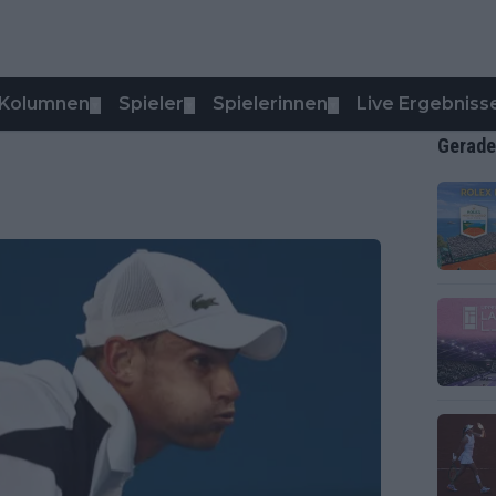
Kolumnen
Spieler
Spielerinnen
Live Ergebniss
▼
▼
▼
Gerade