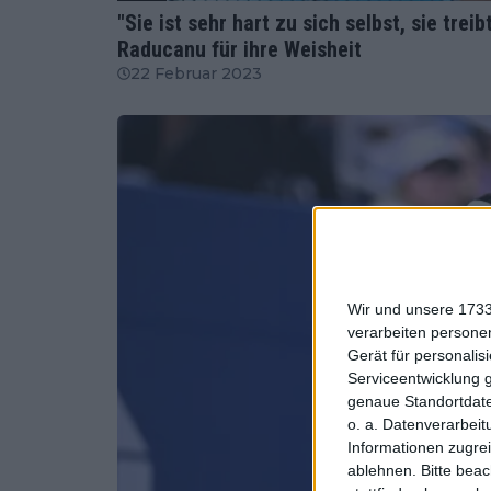
"Sie ist sehr hart zu sich selbst, sie trei
Raducanu für ihre Weisheit
22 Februar 2023
Wir und unsere 1733
verarbeiten persone
Gerät für personali
Serviceentwicklung 
genaue Standortdate
o. a. Datenverarbeit
Informationen zugrei
ablehnen.
Bitte bea