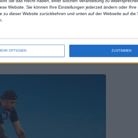
wohl Sie das Recht haben, einer solchen Verarbeitung zu widersprechen
diese Website. Sie können Ihre Einstellungen jederzeit ändern oder Ihre 
e zu dieser Website zurückkehren und unten auf der Webseite auf die 
n.
rhandeln, die trivial und unbedeutend
er, warum er Emma Raducanu nicht mehr
EHR OPTIONEN
ZUSTIMMEN