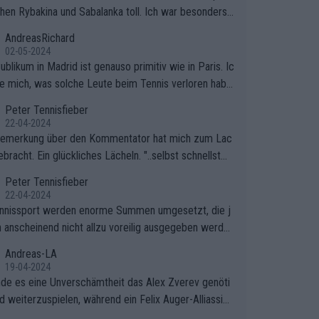
hen Rybakina und Sabalanka toll. Ich war besonders ü
scht, wie viele Fans da waren.
AndreasRichard
02-05-2024
blikum in Madrid ist genauso primitiv wie in Paris. Ic
ge mich, was solche Leute beim Tennis verloren habe
e sollten besser zum Fußball gehen, dort sind sie bess
Peter Tennisfieber
fgehoben.
22-04-2024
Bemerkung über den Kommentator hat mich zum Lac
bracht. Ein glückliches Lächeln. "..selbst schnellstmö
 nach Hause.." 😂🤣🤩
Peter Tennisfieber
22-04-2024
nnissport werden enorme Summen umgesetzt, die j
 anscheinend nicht allzu voreilig ausgegeben werde
Andreas-LA
19-04-2024
inde es eine Unverschämtheit das Alex Zverev genöti
rd weiterzuspielen, während ein Felix Auger-Alliassim
bstverständlich einen Abbruch erhält, weil es ihm natü