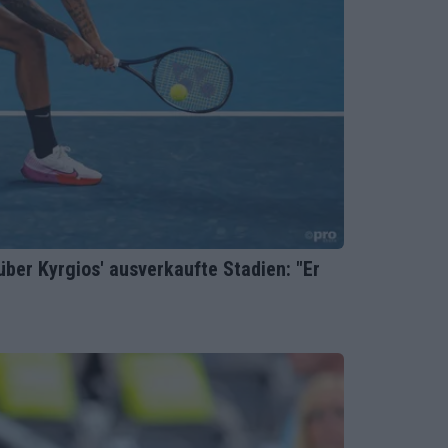
ber Kyrgios' ausverkaufte Stadien: "Er