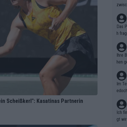
zwisc
berra
Das Pu
h fra
n. Si
er au
Ihre 
hen ge
glich
Im Te
edoch
n.
t ein Scheißkerl": Kasatinas Partnerin
Ich f
gt wi
e sel