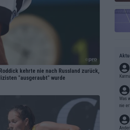
Aktu
Roddick kehrte nie nach Russland zurück,
Karma
izisten "ausgeraubt" wurde
Was w
nie er
Ergebn
Ander