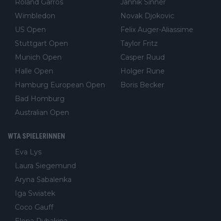
Roland Garros
Jannik Sinner
Wimbledon
Novak Djokovic
US Open
Felix Auger-Aliassime
Stuttgart Open
Taylor Fritz
Munich Open
Casper Ruud
Halle Open
Holger Rune
Hamburg European Open
Boris Becker
Bad Homburg
Australian Open
WTA SPIELERINNEN
Eva Lys
Laura Siegemund
Aryna Sabalenka
Iga Swiatek
Coco Gauff
Elena Rybakina