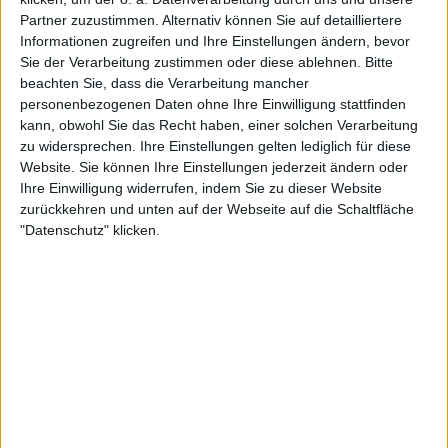
Qualifikanten und Wildcards.
Partner zuzustimmen. Alternativ können Sie auf detailliertere
Die Matches werden im Modus Best of Three
Informationen zugreifen und Ihre Einstellungen ändern, bevor
Sets ausgetragen.
Sie der Verarbeitung zustimmen oder diese ablehnen.
Bitte
Bedeutung:
beachten Sie, dass die Verarbeitung mancher
personenbezogenen Daten ohne Ihre Einwilligung stattfinden
Das Eastbourne International dient als
kann, obwohl Sie das Recht haben, einer solchen Verarbeitung
wichtige Vorbereitung auf Wimbledon, das
zu widersprechen. Ihre Einstellungen gelten lediglich für diese
dritte Grand Slam-Turnier des Jahres.
Website. Sie können Ihre Einstellungen jederzeit ändern oder
Das Turnier bietet den Spielern die
Ihre Einwilligung widerrufen, indem Sie zu dieser Website
Möglichkeit, ihre Rasenplatzfähigkeiten zu
zurückkehren und unten auf der Webseite auf die Schaltfläche
verbessern und sich an die einzigartigen
"Datenschutz" klicken.
Spielbedingungen anzupassen, bevor es zum
prestigeträchtigen Major-Turnier geht.
Bekannte Sieger:
Beim Eastbourne International haben
zahlreiche Top-Spieler und Grand-Slam-
Champions im Laufe der Jahre Titel
gewonnen. Einige bemerkenswerte frühere
Gewinner sind Novak Djokovic, Caroline
Wozniacki, Serena Williams und Justine Henin.