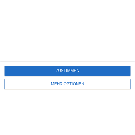
WTA
Nach Wimbledon klettert Emma Raducanu in der
Rangliste nach oben
12 Juli 2024
ZUSTIMMEN
MEHR OPTIONEN