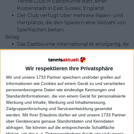
Tennis Club in Eastbourne statt, einer
Küstenstadt in East Sussex, England.
Der Club verfügt über mehrere Rasen- und
Hartplätze, die den Spielern eine Vielzahl von
Spielflächen bieten.
Belag:
Das Eastbourne International ist einzigartig, da
es sowohl Rasen- als auch
Hartplatzveranstaltungen bietet.
Die Rasenplätze zeichnen sich durch ihre
Wir respektieren Ihre Privatsphäre
Schnelligkeit und den niedrigen Ballabsprung
Wir und unsere 1733 Partner speichern und/oder greifen auf
aus, während die Hartplätze mit einem
Informationen wie Cookies auf einem Gerät zu und verarbeiten
höheren Ballabsprung und mittlerem Tempo
personenbezogene Daten wie eindeutige Kennungen und
eine andere Herausforderung darstellen.
Standardinformationen, die von einem Gerät für personalisierte
Turnierformat:
Werbung und Inhalte, Werbung und Inhaltsmessung,
Das Turnier folgt einem K.o.-System für
Zielgruppenforschung und Serviceentwicklung gesendet
werden.
Mit Ihrer Erlaubnis dürfen wir und unsere 1733 Partner
Herren und Damen.
über Gerätescans genaue Standortdaten und Kenndaten
Die Hauptfelder umfassen in der Regel 32
abfragen. Sie können auf die entsprechende Schaltfläche
Spieler, darunter direkte Zulassungen,
klicken, um der o. a. Datenverarbeitung durch uns und unsere