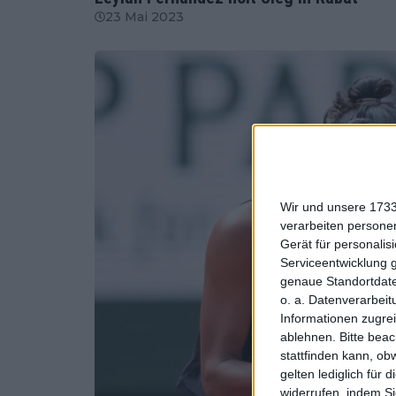
23 Mai 2023
Wir und unsere 1733
verarbeiten persone
Gerät für personali
Serviceentwicklung 
genaue Standortdate
o. a. Datenverarbeit
Informationen zugrei
ablehnen.
Bitte bea
stattfinden kann, ob
gelten lediglich für 
widerrufen, indem Si