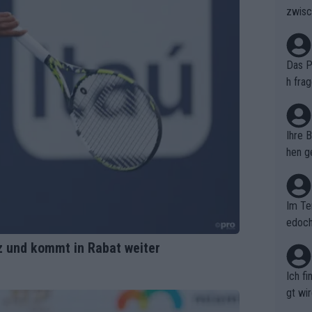
zwisc
berra
Das Pu
h fra
n. Si
er au
Ihre 
hen ge
glich
Im Te
edoch
n.
z und kommt in Rabat weiter
Ich f
gt wi
e sel