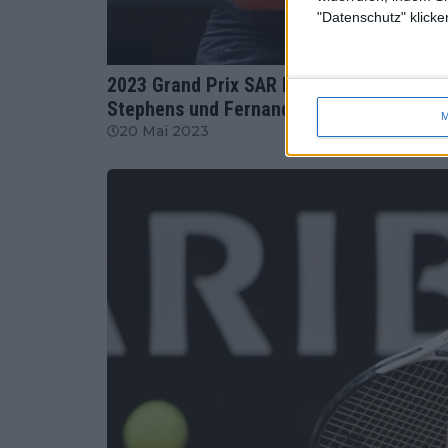
"Datenschutz" klicke
WTA
2023 Grand Prix SAR La Princesse Lalla 
Stephens und Fernandez
M
20 Mai 2023