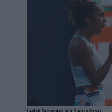
WTA
Leylah Fernandez holt Sieg in Rabat