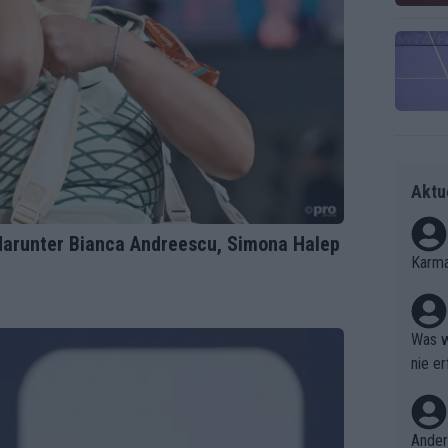
Aktu
darunter Bianca Andreescu, Simona Halep
Karma
Was w
nie er
Ergebn
Ander