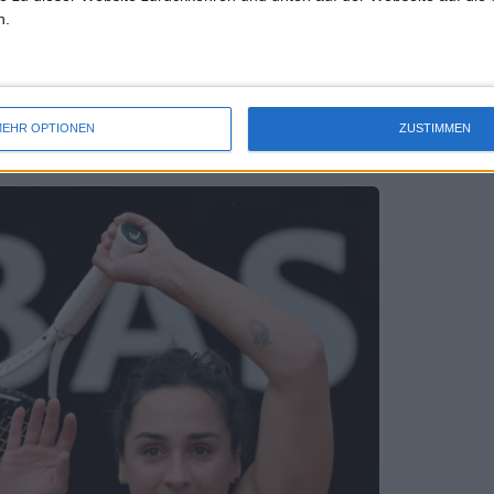
n.
Meryem Rabat Auslosung mit Trevisan,
EHR OPTIONEN
ZUSTIMMEN