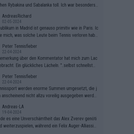
hen Rybakina und Sabalanka toll. Ich war besonders ü
scht, wie viele Fans da waren.
AndreasRichard
02-05-2024
blikum in Madrid ist genauso primitiv wie in Paris. Ic
ge mich, was solche Leute beim Tennis verloren habe
e sollten besser zum Fußball gehen, dort sind sie bess
Peter Tennisfieber
fgehoben.
22-04-2024
Bemerkung über den Kommentator hat mich zum Lac
bracht. Ein glückliches Lächeln. "..selbst schnellstmö
 nach Hause.." 😂🤣🤩
Peter Tennisfieber
22-04-2024
nnissport werden enorme Summen umgesetzt, die j
 anscheinend nicht allzu voreilig ausgegeben werde
Andreas-LA
19-04-2024
inde es eine Unverschämtheit das Alex Zverev genöti
rd weiterzuspielen, während ein Felix Auger-Alliassim
bstverständlich einen Abbruch erhält, weil es ihm natü