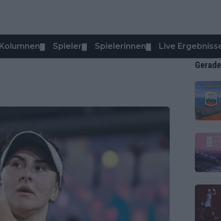
Kolumnen
Spieler
Spielerinnen
Live Ergebniss
▼
▼
▼
Gerade