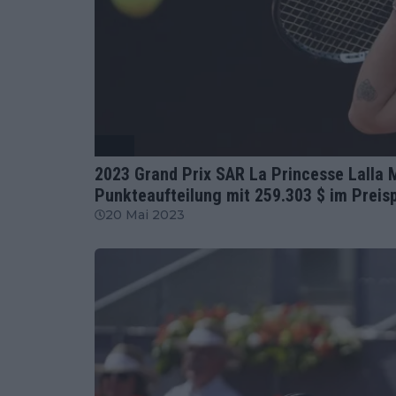
WTA
2023 Grand Prix SAR La Princesse Lalla 
Punkteaufteilung mit 259.303 $ im Preis
20 Mai 2023