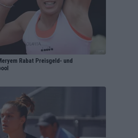
Meryem Rabat Preisgeld- und
pool