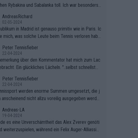
hen Rybakina und Sabalanka toll. Ich war besonders ü
scht, wie viele Fans da waren.
AndreasRichard
02-05-2024
blikum in Madrid ist genauso primitiv wie in Paris. Ic
ge mich, was solche Leute beim Tennis verloren habe
e sollten besser zum Fußball gehen, dort sind sie bess
Peter Tennisfieber
fgehoben.
22-04-2024
Bemerkung über den Kommentator hat mich zum Lac
bracht. Ein glückliches Lächeln. "..selbst schnellstmö
 nach Hause.." 😂🤣🤩
Peter Tennisfieber
22-04-2024
nnissport werden enorme Summen umgesetzt, die j
 anscheinend nicht allzu voreilig ausgegeben werde
Andreas-LA
19-04-2024
inde es eine Unverschämtheit das Alex Zverev genöti
rd weiterzuspielen, während ein Felix Auger-Alliassim
bstverständlich einen Abbruch erhält, weil es ihm natü