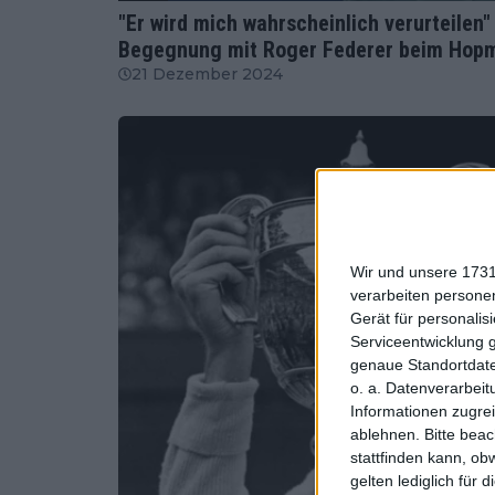
"Er wird mich wahrscheinlich verurteilen" 
Begegnung mit Roger Federer beim Hop
21 Dezember 2024
Wir und unsere 1731
verarbeiten persone
Gerät für personali
Serviceentwicklung 
genaue Standortdate
o. a. Datenverarbeit
Informationen zugrei
ablehnen.
Bitte bea
stattfinden kann, ob
gelten lediglich für 