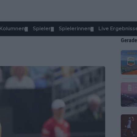
Kolumnen
Spieler
Spielerinnen
Live Ergebniss
▼
▼
▼
Gerade