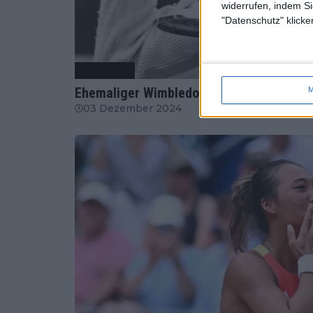
widerrufen, indem Si
"Datenschutz" klicke
Tennis News
Ehemaliger Wimbledon-Sieger Neale Frase
M
03 Dezember 2024