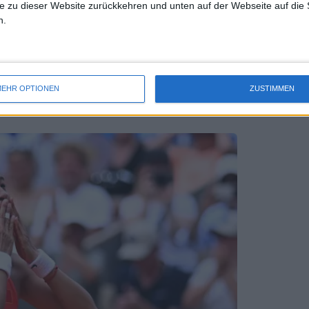
e zu dieser Website zurückkehren und unten auf der Webseite auf die 
n.
r im Alter von 91 Jahren verstorben
EHR OPTIONEN
ZUSTIMMEN