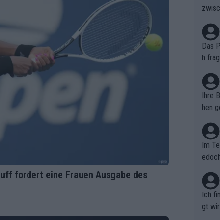
zwisc
berra
Das Pu
h fra
n. Si
er au
Ihre 
hen ge
glich
Im Te
edoch
n.
uff fordert eine Frauen Ausgabe des
Ich f
gt wi
e sel