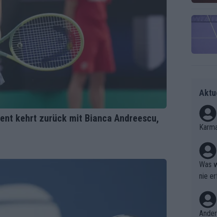
Aktu
ent kehrt zurück mit Bianca Andreescu,
Karma
Was w
nie er
Ergebn
Ander