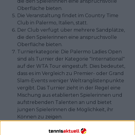
die den Spielerinnen eine anspruchsvolle
Oberfläche bieten.
Die Veranstaltung findet im Country Time
Club in Palermo, Italien, statt.
Der Club verfügt über mehrere Sandplätze,
die den Spielerinnen eine anspruchsvolle
Oberfläche bieten.
Turnierkategorie: Die Palermo Ladies Open
sind als Turnier der Kategorie "International"
auf der WTA Tour eingestuft. Dies bedeutet,
dass es im Vergleich zu Premier- oder Grand
Slam-Events weniger Weltranglistenpunkte
vergibt. Das Turnier zieht in der Regel eine
Mischung aus etablierten Spielerinnen und
aufstrebenden Talenten an und bietet
jungen Spielerinnen die Möglichkeit, ihr
Können zu zeigen.
Die Palermo Ladies Open sind als Turnier der
Kategorie "International" auf der WTA Tour