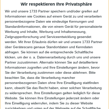
eingestuft. Dies bedeutet, dass es im Vergleich
Wir respektieren Ihre Privatsphäre
zu Premier- oder Grand Slam-Events weniger
Wir und unsere 1733 Partner speichern und/oder greifen auf
Weltranglistenpunkte vergibt.
Informationen wie Cookies auf einem Gerät zu und verarbeiten
Das Turnier zieht in der Regel eine Mischung
personenbezogene Daten wie eindeutige Kennungen und
aus etablierten Spielerinnen und
Standardinformationen, die von einem Gerät für personalisierte
Werbung und Inhalte, Werbung und Inhaltsmessung,
aufstrebenden Talenten an und bietet
Zielgruppenforschung und Serviceentwicklung gesendet
jungen Spielerinnen die Möglichkeit, ihr
werden.
Mit Ihrer Erlaubnis dürfen wir und unsere 1733 Partner
Können zu zeigen.
über Gerätescans genaue Standortdaten und Kenndaten
Turnierformat: Das Turnier umfasst einen
abfragen. Sie können auf die entsprechende Schaltfläche
Einzelwettbewerb und einen
klicken, um der o. a. Datenverarbeitung durch uns und unsere
Doppelwettbewerb. Das Einzelfeld besteht
Partner zuzustimmen. Alternativ können Sie auf detailliertere
normalerweise aus 32 Spielerinnen, während
Informationen zugreifen und Ihre Einstellungen ändern, bevor
Sie der Verarbeitung zustimmen oder diese ablehnen.
Bitte
das Doppelfeld aus 16 Teams besteht. Die
beachten Sie, dass die Verarbeitung mancher
Spielerinnen treten im K.o.-System an und
personenbezogenen Daten ohne Ihre Einwilligung stattfinden
schreiten durch die Runden voran, bis im
kann, obwohl Sie das Recht haben, einer solchen Verarbeitung
Finale die Siegerin ermittelt wird.
zu widersprechen. Ihre Einstellungen gelten lediglich für diese
Das Turnier umfasst einen Einzelwettbewerb
Website. Sie können Ihre Einstellungen jederzeit ändern oder
und einen Doppelwettbewerb.
Ihre Einwilligung widerrufen, indem Sie zu dieser Website
Das Einzelfeld besteht normalerweise aus 32
zurückkehren und unten auf der Webseite auf die Schaltfläche