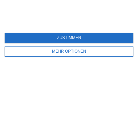
Punkte Aufschlüsselung mit $267.082 zur
Verfügung
22 Juni 2024
ZUSTIMMEN
MEHR OPTIONEN
WTA
Teilnehmerliste Palermo Ladies Open 2024
21 Juni 2024