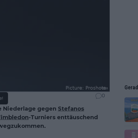
Gerad
0
e!
e Niederlage gegen
Stefanos
imbledon
-Turniers enttäuschend
inwegzukommen.