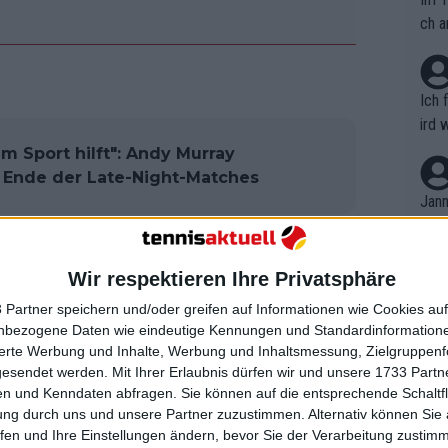
ch a
Ich 
ird 
vers
em Sport hilft": Andy Murray
eine
n Ende der Late-Night-Matches
r in
Jann
em i
ßere Enttäuschung
merk
eite
Wir respektieren Ihre Privatsphäre
Dopp
t, a
n si
 Partner speichern und/oder greifen auf Informationen wie Cookies au
Wört
mmen
weitrundenmatch beim SW19 und führte
nbezogene Daten wie eindeutige Kennungen und Standardinformatione
B. C
nt. 
sierte Werbung und Inhalte, Werbung und Inhaltsmessung, Zielgruppen
f dem Centre Court eine Ausgangssperre
ause
gesendet werden.
Mit Ihrer Erlaubnis dürfen wir und unsere 1733 Part
ient
Dopp
chsten Tag unterbricht.
on v
n und Kenndaten abfragen. Sie können auf die entsprechende Schaltfl
ewon
mmen
ung durch uns und unsere Partner zuzustimmen. Alternativ können Sie au
Fina
e, war der an Nummer fünf gesetzte
Genr
fen und Ihre Einstellungen ändern, bevor Sie der Verarbeitung zustim
kel 