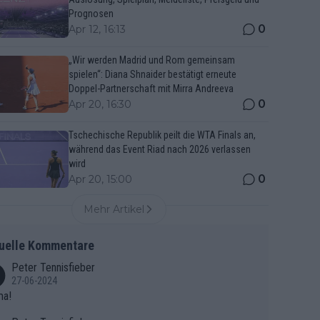
Prognosen
0
Apr 12, 16:13
„Wir werden Madrid und Rom gemeinsam
spielen“: Diana Shnaider bestätigt erneute
Doppel-Partnerschaft mit Mirra Andreeva
0
Apr 20, 16:30
Tschechische Republik peilt die WTA Finals an,
während das Event Riad nach 2026 verlassen
wird
0
Apr 20, 15:00
Mehr Artikel
uelle Kommentare
Peter Tennisfieber
27-06-2024
ma!