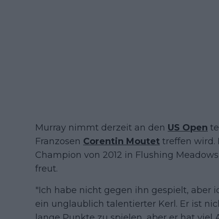
Murray nimmt derzeit an den
US Open
te
Franzosen
Corentin Moutet
treffen wird. 
Champion von 2012 in Flushing Meadows, 
freut.
"Ich habe nicht gegen ihn gespielt, aber ic
ein unglaublich talentierter Kerl. Er ist ni
lange Punkte zu spielen, aber er hat vi