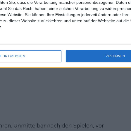
chten Sie, dass die Verarbeitung mancher personenbezogenen Daten oh
urray in einem hart umkämpften Fünf-
uss 
wohl Sie das Recht haben, einer solchen Verarbeitung zu widersprechen
mal 
ebreak gingen.
diese Website. Sie können Ihre Einstellungen jederzeit ändern oder Ihre 
des 
e zu dieser Website zurückkehren und unten auf der Webseite auf die 
ay, dass er danach in den Urlaub fuhr,
n.
r sich in Zukunft verbessern kann.
EHR OPTIONEN
ZUSTIMMEN
hren. Unmittelbar nach den Spielen, vor