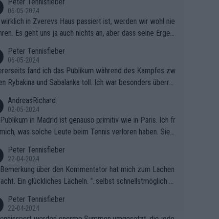
Peter Tennisfieber
06-05-2024
wirklich in Zverevs Haus passiert ist, werden wir wohl nie
hren. Es geht uns ja auch nichts an, aber dass seine Ergeb
e in letzter Zeit gelitten haben, ist ganz klar.
Peter Tennisfieber
06-05-2024
rerseits fand ich das Publikum während des Kampfes zw
en Rybakina und Sabalanka toll. Ich war besonders überras
 wie viele Fans da waren.
AndreasRichard
02-05-2024
Publikum in Madrid ist genauso primitiv wie in Paris. Ich fr
mich, was solche Leute beim Tennis verloren haben. Sie s
en besser zum Fußball gehen, dort sind sie besser aufgeho
Peter Tennisfieber
22-04-2024
 Bemerkung über den Kommentator hat mich zum Lachen
acht. Ein glückliches Lächeln. "..selbst schnellstmöglich na
ause.." 😂🤣🤩
Peter Tennisfieber
22-04-2024
ennissport werden enorme Summen umgesetzt, die jedo