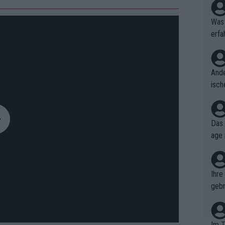
Was 
erfa
niss
Ande
isch
cht,
Das 
age 
ollt
ben.
Ihre
gebr
ch H
Im T