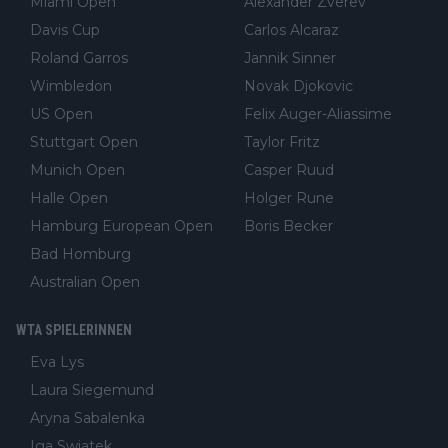
Miami Open
Alexander Zverev
Davis Cup
Carlos Alcaraz
Roland Garros
Jannik Sinner
Wimbledon
Novak Djokovic
US Open
Felix Auger-Aliassime
Stuttgart Open
Taylor Fritz
Munich Open
Casper Ruud
Halle Open
Holger Rune
Hamburg European Open
Boris Becker
Bad Homburg
Australian Open
WTA SPIELERINNEN
Eva Lys
Laura Siegemund
Aryna Sabalenka
Iga Swiatek