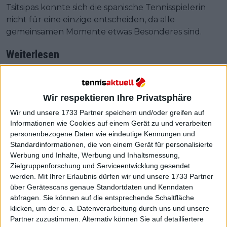
Tsitsipas konnte sich die spanische Tennisspielerin
nicht für eine einzige entscheiden, da alle
gemeinsamen Momente etwas Besonderes sind.
Weiterlesen
Paula Badosa verriet, dass sie vor
ihrer Beziehung nie mit Tsitsipas
Wir respektieren Ihre Privatsphäre
gesprochen hatte: "Er ging an mir
Wir und unsere 1733 Partner speichern und/oder greifen auf
vorbei und sah mich nicht einmal
Informationen wie Cookies auf einem Gerät zu und verarbeiten
an"
personenbezogene Daten wie eindeutige Kennungen und
Standardinformationen, die von einem Gerät für personalisierte
Werbung und Inhalte, Werbung und Inhaltsmessung,
Zielgruppenforschung und Serviceentwicklung gesendet
werden.
Mit Ihrer Erlaubnis dürfen wir und unsere 1733 Partner
über Gerätescans genaue Standortdaten und Kenndaten
abfragen. Sie können auf die entsprechende Schaltfläche
klicken, um der o. a. Datenverarbeitung durch uns und unsere
Partner zuzustimmen. Alternativ können Sie auf detailliertere