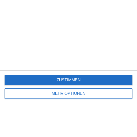
Alfred Ulferts
Schreiber für tennisaktuell.de seit Anfang 2023. Ich bin ein
begeisterter Tennis Fan. Meine Lieblings Spieler sind
Alexander Zverev und Angelique Kerber aus deutscher
Sicht der "neuen" Generation sowie Henri Leconte,
Mansur Bahrami, Carlos Alcaraz, Novak Djokovic und Pete
Sampras.
Beiträge des Autors ansehen
ZUSTIMMEN
MEHR OPTIONEN
Klatscht
0
Besucher
0