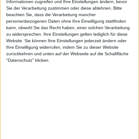
Informationen zugreifen und Ihre Einstellungen ändern, bevor
Sie der Verarbeitung zustimmen oder diese ablehnen.
Bitte
beachten Sie, dass die Verarbeitung mancher
personenbezogenen Daten ohne Ihre Einwilligung stattfinden
kann, obwohl Sie das Recht haben, einer solchen Verarbeitung
zu widersprechen. Ihre Einstellungen gelten lediglich für diese
Website. Sie können Ihre Einstellungen jederzeit ändern oder
Ihre Einwilligung widerrufen, indem Sie zu dieser Website
zurückkehren und unten auf der Webseite auf die Schaltfläche
"Datenschutz" klicken.
"Ich kann mich nicht für eine entscheiden. Wir
haben so viel Spaß zusammen, es ist, als hätte ich
einen besten Freund an meiner Seite. Wir verstehen
uns und sind immer füreinander da. Zusammen sind
wir ein starkes Team. Das ist ein Segen", sagte Badosa.
Die Verbindung zwischen Paula Badosa und
Stefanos Tsitsipas ist offensichtlich, und sie haben in
ihrer Beziehung eine Quelle der Freude,
Unterstützung und unverbrüchlichen