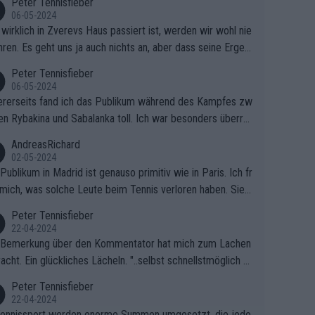
Peter Tennisfieber
06-05-2024
wirklich in Zverevs Haus passiert ist, werden wir wohl nie
hren. Es geht uns ja auch nichts an, aber dass seine Ergeb
e in letzter Zeit gelitten haben, ist ganz klar.
Peter Tennisfieber
06-05-2024
rerseits fand ich das Publikum während des Kampfes zw
en Rybakina und Sabalanka toll. Ich war besonders überras
 wie viele Fans da waren.
AndreasRichard
02-05-2024
Publikum in Madrid ist genauso primitiv wie in Paris. Ich fr
mich, was solche Leute beim Tennis verloren haben. Sie s
en besser zum Fußball gehen, dort sind sie besser aufgeho
Peter Tennisfieber
22-04-2024
 Bemerkung über den Kommentator hat mich zum Lachen
acht. Ein glückliches Lächeln. "..selbst schnellstmöglich na
ause.." 😂🤣🤩
Peter Tennisfieber
22-04-2024
ennissport werden enorme Summen umgesetzt, die jedo