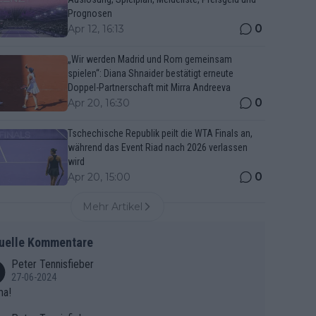
Prognosen
0
Apr 12, 16:13
„Wir werden Madrid und Rom gemeinsam
spielen“: Diana Shnaider bestätigt erneute
Doppel-Partnerschaft mit Mirra Andreeva
0
Apr 20, 16:30
Tschechische Republik peilt die WTA Finals an,
während das Event Riad nach 2026 verlassen
wird
0
Apr 20, 15:00
Mehr Artikel
uelle Kommentare
Peter Tennisfieber
27-06-2024
ma!