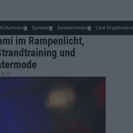
Kolumnen
Spieler
Spielerinnen
Live Ergebniss
▼
▼
▼
iami im Rampenlicht,
trandtraining und
ntermode
 8:20