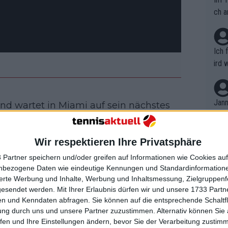
ch a
Ich 
ird 
vers
eine
r in
Jann
und wartet in Miami auf sein nächstes
em i
tadt mitnimmt. Während seines
merk
te den ehemaligen US-Open-Champion
eite
Wir respektieren Ihre Privatsphäre
Dopp
Wiedersehens in den sozialen Medien
t, a
n si
 Partner speichern und/oder greifen auf Informationen wie Cookies au
Wört
h beim NBA-Spiel zwischen den Miami
mmen
nbezogene Daten wie eindeutige Kennungen und Standardinformatione
B. C
eldrand gesichtet. Außerdem posierte
nt. 
sierte Werbung und Inhalte, Werbung und Inhaltsmessung, Zielgruppen
ause
 Produzenten DJ Khaled für ein Foto.
gesendet werden.
Mit Ihrer Erlaubnis dürfen wir und unsere 1733 Part
ient
Dopp
on v
n und Kenndaten abfragen. Sie können auf die entsprechende Schaltfl
ewon
mmen
ung durch uns und unsere Partner zuzustimmen. Alternativ können Sie au
 Karriere mit einer herausragenden 71-
Fina
Genr
fen und Ihre Einstellungen ändern, bevor Sie der Verarbeitung zustim
wei Grand Slams—und drei weiteren
kel 