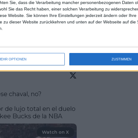
chten Sie, dass die Verarbeitung mancher personenbezogenen Daten oh
uss 
ahr bei den Davis Cup Finals mit
wohl Sie das Recht haben, einer solchen Verarbeitung zu widersprechen
mal 
diese Website. Sie können Ihre Einstellungen jederzeit ändern oder Ihre 
ng verhinderte seine Teilnahme nach
des 
e zu dieser Website zurückkehren und unten auf der Webseite auf die 
Finals gegen seinen Rivalen Jannik
n.
Carlitos“ das Year-End No. 1-Ranking
 bis nach den Australian Open im
EHR OPTIONEN
ZUSTIMMEN
se chaval, no?

 de lujo total en el duelo 
kee Bucks de la NBA 
Watch on X