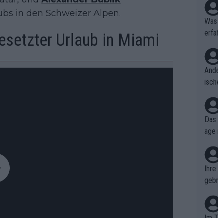
aubs in den Schweizer Alpen.
Was 
erfa
besetzter Urlaub in Miami
niss
Ande
isch
cht,
Das 
age 
ollt
ben.
Ihre
gebr
ch H
Im T