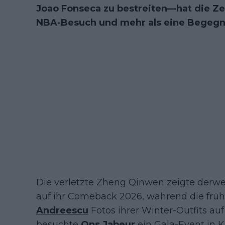
Joao Fonseca zu bestreiten—hat die Zei
NBA-Besuch und mehr als eine Begegn
Die verletzte Zheng Qinwen zeigte derweil
auf ihr Comeback 2026, während die frü
Andreescu
Fotos ihrer Winter-Outfits au
besuchte
Ons Jabeur
ein Gala-Event in 