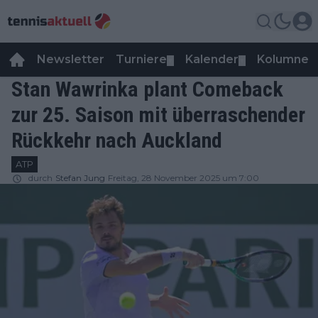
Newsletter
Turniere
Kalender
Kolumnen
▼
▼
Stan Wawrinka plant Comeback
zur 25. Saison mit überraschender
Rückkehr nach Auckland
ATP
durch
Stefan Jung
Freitag, 28 November 2025 um 7:00