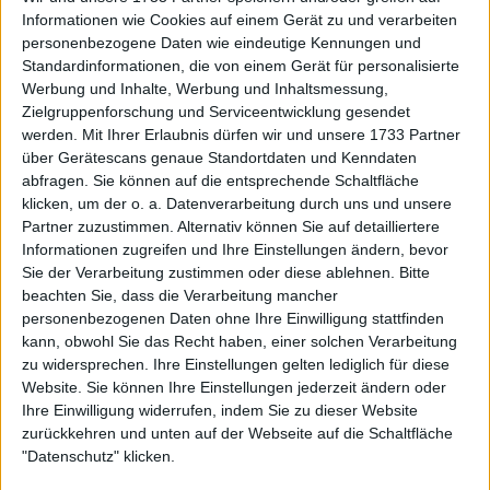
Informationen wie Cookies auf einem Gerät zu und verarbeiten
personenbezogene Daten wie eindeutige Kennungen und
Standardinformationen, die von einem Gerät für personalisierte
Werbung und Inhalte, Werbung und Inhaltsmessung,
Zielgruppenforschung und Serviceentwicklung gesendet
werden.
Mit Ihrer Erlaubnis dürfen wir und unsere 1733 Partner
über Gerätescans genaue Standortdaten und Kenndaten
abfragen. Sie können auf die entsprechende Schaltfläche
klicken, um der o. a. Datenverarbeitung durch uns und unsere
Partner zuzustimmen. Alternativ können Sie auf detailliertere
Informationen zugreifen und Ihre Einstellungen ändern, bevor
Sie der Verarbeitung zustimmen oder diese ablehnen.
Bitte
beachten Sie, dass die Verarbeitung mancher
Sein Wettkampfgeist zeigte sich eindrucksvoll in den
personenbezogenen Daten ohne Ihre Einwilligung stattfinden
letzten Wochen der Saison 2025 bei den Hellenic
kann, obwohl Sie das Recht haben, einer solchen Verarbeitung
Championships in Athen. Wawrinka begeisterte das
zu widersprechen. Ihre Einstellungen gelten lediglich für diese
Website. Sie können Ihre Einstellungen jederzeit ändern oder
griechische Publikum mit einem Comeback aus
Ihre Einwilligung widerrufen, indem Sie zu dieser Website
alten Tagen gegen Botic van de Zandschulp, als er
zurückkehren und unten auf der Webseite auf die Schaltfläche
nach Satzrückstand einen engen Dreisatzkrimi
"Datenschutz" klicken.
drehte. Zwar unterlag er anschließend in der