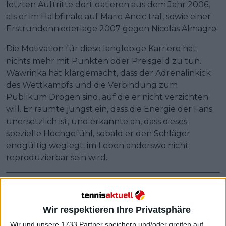
letzten Auftritte dort datieren aus dem Jahr 2006,
als er im Halbfinale auf Mario Ancic traf, sowie einer
Erstrundenniederlage 2007 gegen Nicolas Almagro.
Die Motivation für diese langlebige Karriere hat
nichts mehr mit Punkten oder Preisgeld zu tun.
Wawrinka hat klargemacht, dass der Adrenalinkick
des Wettkampfs und die Verbindung zum
Publikum Drogen sind, auf die er nicht verzichten
will. Er räumte jüngst ein, dass die Energie der Fans
unersetzlich ist, und erkannte an, dass dieses
spezielle Hochgefühl, sobald er den Schläger
endgültig weglegt, im Leben anderswo nicht
reproduzierbar sein wird.
Wir respektieren Ihre Privatsphäre
Wir und unsere 1733 Partner speichern und/oder greifen auf