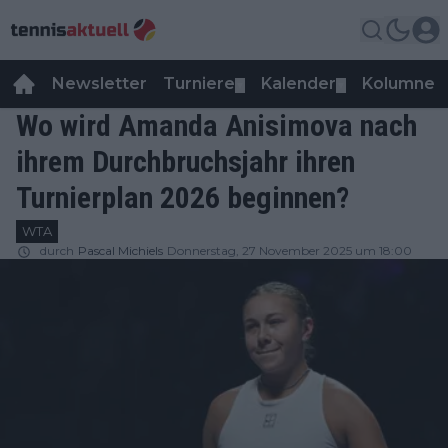
Newsletter
Turniere
Kalender
Kolumnen
▼
▼
Wo wird Amanda Anisimova nach
ihrem Durchbruchsjahr ihren
Turnierplan 2026 beginnen?
WTA
durch
Pascal Michiels
Donnerstag, 27 November 2025 um 18:00