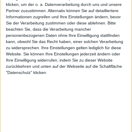
klicken, um der o. a. Datenverarbeitung durch uns und unsere
Partner zuzustimmen. Alternativ können Sie auf detailliertere
Vorbereitung unklar
Informationen zugreifen und Ihre Einstellungen ändern, bevor
Sie der Verarbeitung zustimmen oder diese ablehnen.
Bitte
beachten Sie, dass die Verarbeitung mancher
Gleichwohl wäre Auckland wohl inzwischen
personenbezogenen Daten ohne Ihre Einwilligung stattfinden
bestätigt, da Elina Svitolina und Emma Navarro beim
kann, obwohl Sie das Recht haben, einer solchen Verarbeitung
ASB Classic in der Auftaktwoche topgesetzt sind;.
zu widersprechen. Ihre Einstellungen gelten lediglich für diese
Website. Sie können Ihre Einstellungen jederzeit ändern oder
Möglich wäre ein Start in Brisbane oder Adelaide in
Ihre Einwilligung widerrufen, indem Sie zu dieser Website
den darauffolgenden Wochen, wo Aryna Sabalenka
zurückkehren und unten auf der Webseite auf die Schaltfläche
und Elena Rybakina ihre Saison beginnen.
"Datenschutz" klicken.
Alternativ könnte sie auf das Hobart International
warten, das zwischen 12.01.–17.01. in der Woche vor
den
Australian Open
ausgetragen wird. Oder sie
wählt – wie es Novak Djokovic und Aryna Sabalenka
für manche Turniere tun – den Weg, vor dem
Hauptevent gar nicht zu spielen. In der
Vergangenheit hat sie bewusst ausgewählt und
vermieden, zu schnell in etwas hineinzustarten, und