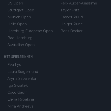
US Open
Felix Auger-Aliassime
Stuttgart Open
Taylor Fritz
Munich Open
Casper Ruud
Halle Open
Holger Rune
Hamburg European Open
Boris Becker
Bad Homburg
Australian Open
WTA SPIELERINNEN
Eva Lys
Laura Siegemund
Aryna Sabalenka
Iga Swiatek
Coco Gauff
Elena Rybakina
Mirra Andreeva