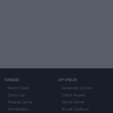
TURNIERE
ATP SPIELER
Miami Open
Alexander Zverev
Davis Cup
Carlos Alcaraz
Roland Garros
Jannik Sinner
Wimbledon
Novak Djokovic