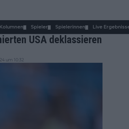
Kolumnen
Spieler
Spielerinnen
Live Ergebniss
▼
▼
▼
mierten USA deklassieren
24 um 10:32