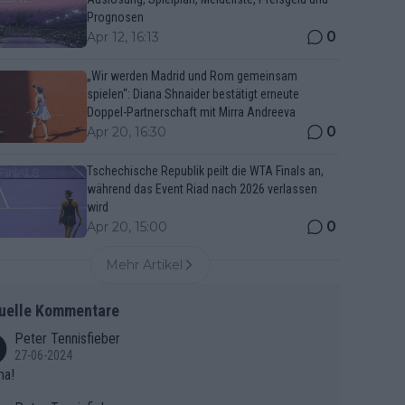
Prognosen
0
Apr 12, 16:13
„Wir werden Madrid und Rom gemeinsam
spielen“: Diana Shnaider bestätigt erneute
Doppel-Partnerschaft mit Mirra Andreeva
0
Apr 20, 16:30
Tschechische Republik peilt die WTA Finals an,
während das Event Riad nach 2026 verlassen
wird
0
Apr 20, 15:00
Mehr Artikel
uelle Kommentare
Peter Tennisfieber
27-06-2024
ma!