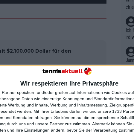
ch a
Ich 
ird 
vers
it $2.100.000 Dollar für den
eine
r in
Jann
em i
merk
 mit 2:1 und sicherte sich damit den
eite
Wir respektieren Ihre Privatsphäre
Dopp
besiegten die Briten Daniel Evans und
t, a
n si
 Partner speichern und/oder greifen auf Informationen wie Cookies au
imo Gonzalez und Andres Molteni mit
Wört
mmen
nbezogene Daten wie eindeutige Kennungen und Standardinformatione
B. C
ncisco Cerundolo gegen Jack Draper
nt. 
sierte Werbung und Inhalte, Werbung und Inhaltsmessung, Zielgruppen
ause
 Tomas Martin Etcheverry gegen Evans
gesendet werden.
Mit Ihrer Erlaubnis dürfen wir und unsere 1733 Part
ient
Dopp
on v
n und Kenndaten abfragen. Sie können auf die entsprechende Schaltfl
ewon
mmen
ung durch uns und unsere Partner zuzustimmen. Alternativ können Sie au
Fina
Genr
fen und Ihre Einstellungen ändern, bevor Sie der Verarbeitung zustim
siegte eine dezimierte italienische
kel 