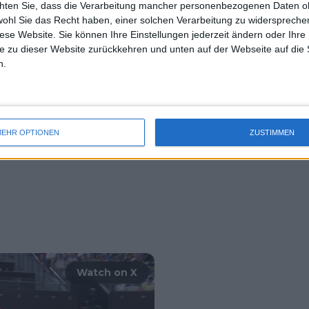
chten Sie, dass die Verarbeitung mancher personenbezogenen Daten oh
uss 
ttini gewann das Einzel gegen
wohl Sie das Recht haben, einer solchen Verarbeitung zu widersprechen
mal 
i und Andrea Vavassori die Paarung
diese Website. Sie können Ihre Einstellungen jederzeit ändern oder Ihre 
des 
e zu dieser Website zurückkehren und unten auf der Webseite auf die 
Sätzen besiegten. Turnierfavorit
n.
2:1.
EHR OPTIONEN
ZUSTIMMEN
Watch on X