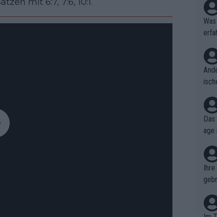
en mit 6:7, 7:6, 10:1.
Was 
erfa
niss
Ande
isch
cht,
Das 
age 
ollt
ben.
Ihre
gebr
ch H
Im T