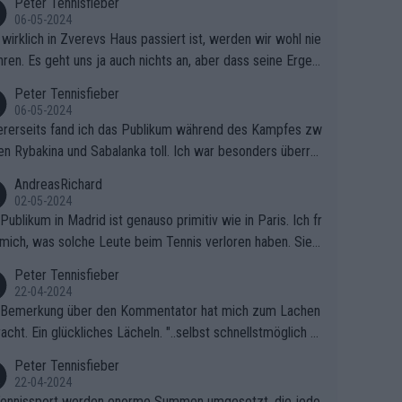
Peter Tennisfieber
06-05-2024
wirklich in Zverevs Haus passiert ist, werden wir wohl nie
hren. Es geht uns ja auch nichts an, aber dass seine Ergeb
e in letzter Zeit gelitten haben, ist ganz klar.
Peter Tennisfieber
06-05-2024
rerseits fand ich das Publikum während des Kampfes zw
en Rybakina und Sabalanka toll. Ich war besonders überras
 wie viele Fans da waren.
AndreasRichard
02-05-2024
Publikum in Madrid ist genauso primitiv wie in Paris. Ich fr
mich, was solche Leute beim Tennis verloren haben. Sie s
en besser zum Fußball gehen, dort sind sie besser aufgeho
Peter Tennisfieber
22-04-2024
 Bemerkung über den Kommentator hat mich zum Lachen
acht. Ein glückliches Lächeln. "..selbst schnellstmöglich na
ause.." 😂🤣🤩
Peter Tennisfieber
22-04-2024
ennissport werden enorme Summen umgesetzt, die jedo