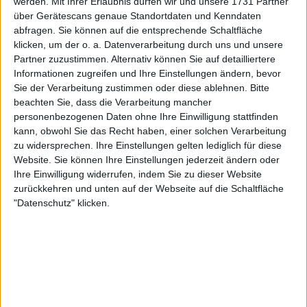
werden.
Mit Ihrer Erlaubnis dürfen wir und unsere 1731 Partner
über Gerätescans genaue Standortdaten und Kenndaten
abfragen. Sie können auf die entsprechende Schaltfläche
klicken, um der o. a. Datenverarbeitung durch uns und unsere
Partner zuzustimmen. Alternativ können Sie auf detailliertere
Diese Bekanntgaben ergänzen die zuvor an die US-
Informationen zugreifen und Ihre Einstellungen ändern, bevor
Sie der Verarbeitung zustimmen oder diese ablehnen.
Bitte
Amerikaner Patrick Kypson und Elizabeth Mandlik
beachten Sie, dass die Verarbeitung mancher
vergebenen Wildcards—beide erhielten den
personenbezogenen Daten ohne Ihre Einwilligung stattfinden
speziellen USTA-Quotenplatz. Mit acht bereits auf
kann, obwohl Sie das Recht haben, einer solchen Verarbeitung
diese Weise vergebenen Plätzen wächst die
zu widersprechen. Ihre Einstellungen gelten lediglich für diese
Spannung, denn für die Hauptfelder der Herren
Website. Sie können Ihre Einstellungen jederzeit ändern oder
und Damen stehen jeweils noch fünf Einladungen
Ihre Einwilligung widerrufen, indem Sie zu dieser Website
aus.
zurückkehren und unten auf der Webseite auf die Schaltfläche
"Datenschutz" klicken.
Weiterlesen
Energielos und unter Druck: John
McEnroe glaubt, dass Jannik
Sinner Alexander Zverev bei den
Australian Open mental