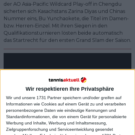
der AO Asia-Pacific Wildcard Play-off in Chengdu
sicherten sich Kasachstans Zarina Diyas und Chinas
Nummer eins, Bu Yunchaokete, die Titel im Damen-
bzw. Herren-Einzel. Mit ihren Siegen in den
Qualifikationsturnieren lösten beide automatisch
das Startrecht für den ersten Grand Slam der Saison.
Wir respektieren Ihre Privatsphäre
Wir und unsere 1731 Partner speichern und/oder greifen auf
Informationen wie Cookies auf einem Gerät zu und verarbeiten
personenbezogene Daten wie eindeutige Kennungen und
Standardinformationen, die von einem Gerät für personalisierte
Werbung und Inhalte, Werbung und Inhaltsmessung,
Zielgruppenforschung und Serviceentwicklung gesendet