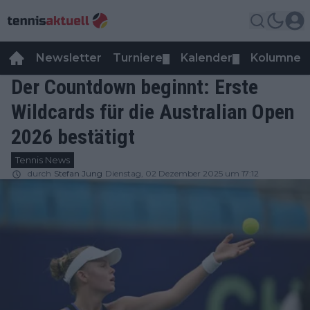
Newsletter
Turniere
Kalender
Kolumnen
▼
▼
Der Countdown beginnt: Erste
Wildcards für die Australian Open
2026 bestätigt
Tennis News
durch
Stefan Jung
Dienstag, 02 Dezember 2025 um 17:12