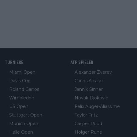
TURNIERE
ATP SPIELER
Miami Open
Alexander Zverev
Davis Cup
Carlos Alcaraz
Roland Garros
Jannik Sinner
Wimbledon
Novak Djokovic
US Open
Felix Auger-Aliassime
Stuttgart Open
Taylor Fritz
Munich Open
Casper Ruud
Halle Open
Holger Rune