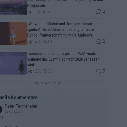
Prognosen
0
Apr 12, 16:13
„Wir werden Madrid und Rom gemeinsam
spielen“: Diana Shnaider bestätigt erneute
Doppel-Partnerschaft mit Mirra Andreeva
0
Apr 20, 16:30
Tschechische Republik peilt die WTA Finals an,
während das Event Riad nach 2026 verlassen
wird
0
Apr 20, 15:00
Mehr Artikel
uelle Kommentare
Peter Tennisfieber
27-06-2024
ma!