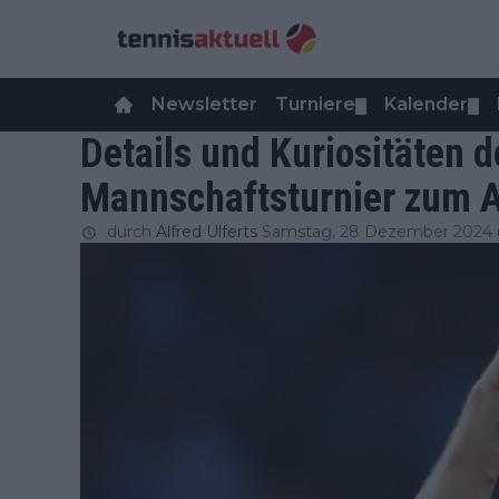
Newsletter
Turniere
Kalender
▼
▼
Details und Kuriositäten 
Mannschaftsturnier zum A
durch
Alfred Ulferts
Samstag, 28 Dezember 2024 