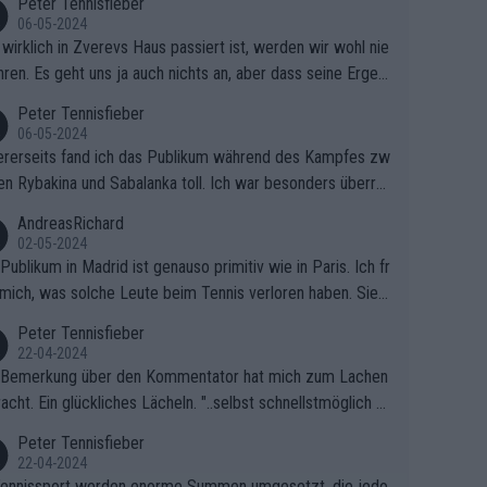
Peter Tennisfieber
06-05-2024
wirklich in Zverevs Haus passiert ist, werden wir wohl nie
hren. Es geht uns ja auch nichts an, aber dass seine Ergeb
e in letzter Zeit gelitten haben, ist ganz klar.
Peter Tennisfieber
06-05-2024
rerseits fand ich das Publikum während des Kampfes zw
en Rybakina und Sabalanka toll. Ich war besonders überras
 wie viele Fans da waren.
AndreasRichard
02-05-2024
Publikum in Madrid ist genauso primitiv wie in Paris. Ich fr
mich, was solche Leute beim Tennis verloren haben. Sie s
en besser zum Fußball gehen, dort sind sie besser aufgeho
Peter Tennisfieber
22-04-2024
 Bemerkung über den Kommentator hat mich zum Lachen
acht. Ein glückliches Lächeln. "..selbst schnellstmöglich na
ause.." 😂🤣🤩
Peter Tennisfieber
22-04-2024
ennissport werden enorme Summen umgesetzt, die jedo