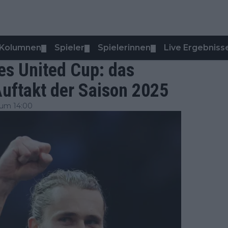
Kolumnen
Spieler
Spielerinnen
Live Ergebniss
▼
▼
▼
des United Cup: das
uftakt der Saison 2025
um 14:00