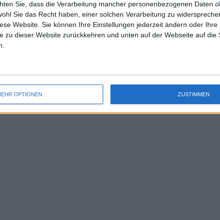
 und Frauen sowie ein gemischtes
chten Sie, dass die Verarbeitung mancher personenbezogenen Daten oh
uss 
wohl Sie das Recht haben, einer solchen Verarbeitung zu widersprechen
mal 
des nationale Turnier besteht aus drei
diese Website. Sie können Ihre Einstellungen jederzeit ändern oder Ihre 
des 
uppe in die K.o.-Phase einziehen.
e zu dieser Website zurückkehren und unten auf der Webseite auf die 
n.
?
eam, angeführt von
Jessica Pegula
,
sterschaft durch einen überzeugenden
EHR OPTIONEN
ZUSTIMMEN