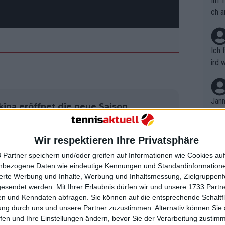
ch a
Ich 
ird 
vers
eine
r in
Jann
kina eröffnet die neue Saison
em i
ieg in Spanien
merk
eite
Wir respektieren Ihre Privatsphäre
Dopp
t, a
d wird oft mit dem alten Hopman Cup
n si
 Partner speichern und/oder greifen auf Informationen wie Cookies au
Wört
mmen
s Wettbewerbs übernimmt, der ebenfalls
nbezogene Daten wie eindeutige Kennungen und Standardinformatione
B. C
nt. 
sierte Werbung und Inhalte, Werbung und Inhaltsmessung, Zielgruppen
falls ein Mannschaftswettbewerb war.
ause
gesendet werden.
Mit Ihrer Erlaubnis dürfen wir und unsere 1733 Part
ient
Dopp
on v
n und Kenndaten abfragen. Sie können auf die entsprechende Schaltfl
ewon
ädten ausgetragen: Brisbane, Perth und
mmen
ung durch uns und unsere Partner zuzustimmen. Alternativ können Sie au
Fina
y seinen Höhepunkt erreicht. Das
Genr
fen und Ihre Einstellungen ändern, bevor Sie der Verarbeitung zustim
kel 