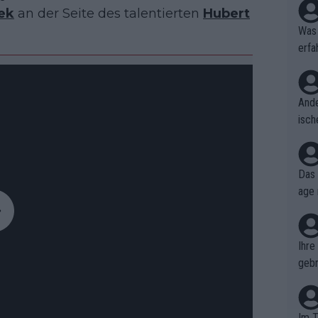
ek
an der Seite des talentierten
Hubert
Was 
erfa
niss
Ande
isch
cht,
Das 
age 
ollt
ben.
Ihre
gebr
ch H
Im T