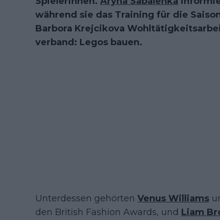
Spielerinnen.
Aryna Sabalenka
informie
während sie das Training für die Sais
Barbora Krejcikova Wohltätigkeitsarbei
verband: Legos bauen.
Unterdessen gehörten
Venus Williams
u
den British Fashion Awards, und
Liam Br