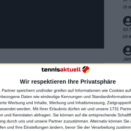
ch a
Ich 
ird 
vers
eine
r in
Jann
em i
merk
r ihre Off-Season, während sie nach
eite
Wir respektieren Ihre Privatsphäre
Dopp
t, a
t. Die Nummer 1 der Welt teilte ein
n si
 Partner speichern und/oder greifen auf Informationen wie Cookies au
Wört
 Courts in Dubai zeigt, wo sie sich
mmen
nbezogene Daten wie eindeutige Kennungen und Standardinformatione
B. C
nt. 
r Weißrussin steht ein harter Start ins
sierte Werbung und Inhalte, Werbung und Inhaltsmessung, Zielgruppen
ause
gesendet werden.
Mit Ihrer Erlaubnis dürfen wir und unsere 1731 Part
ient
Dopp
ie 2.300 Punkte, darunter ihren Titel bei
on v
n und Kenndaten abfragen. Sie können auf die entsprechende Schaltfl
ewon
 mit
Iga Swiatek
um die
mmen
ung durch uns und unsere Partner zuzustimmen. Alternativ können Sie au
Fina
Genr
fen und Ihre Einstellungen ändern, bevor Sie der Verarbeitung zustim
kel 