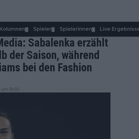
Kolumnen
Spieler
Spielerinnen
Live Ergebniss
▼
▼
▼
 Media: Sabalenka erzählt
lb der Saison, während
iams bei den Fashion
 um 9:00