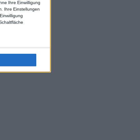
ne Ihre Einwilligung
J-L-Struff wahrscheinlich morge 3 Spiele absolvieren (2.
. Ihre Einstellungen
Einzel 1x Doppel) dank der hervorragenden Unterstützung
Einwilligung
Kommentators für F-A-A
Schaltfläche