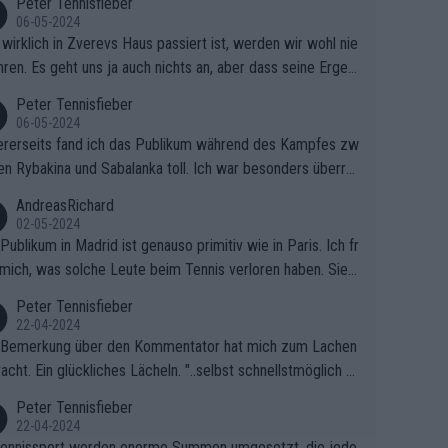
Peter Tennisfieber
06-05-2024
wirklich in Zverevs Haus passiert ist, werden wir wohl nie
hren. Es geht uns ja auch nichts an, aber dass seine Ergeb
e in letzter Zeit gelitten haben, ist ganz klar.
Peter Tennisfieber
06-05-2024
rerseits fand ich das Publikum während des Kampfes zw
en Rybakina und Sabalanka toll. Ich war besonders überras
 wie viele Fans da waren.
AndreasRichard
02-05-2024
Publikum in Madrid ist genauso primitiv wie in Paris. Ich fr
mich, was solche Leute beim Tennis verloren haben. Sie s
en besser zum Fußball gehen, dort sind sie besser aufgeho
Peter Tennisfieber
22-04-2024
 Bemerkung über den Kommentator hat mich zum Lachen
acht. Ein glückliches Lächeln. "..selbst schnellstmöglich na
ause.." 😂🤣🤩
Peter Tennisfieber
22-04-2024
ennissport werden enorme Summen umgesetzt, die jedo