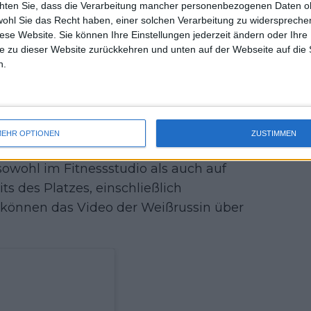
chten Sie, dass die Verarbeitung mancher personenbezogenen Daten oh
uss 
wohl Sie das Recht haben, einer solchen Verarbeitung zu widersprechen
mal 
diese Website. Sie können Ihre Einstellungen jederzeit ändern oder Ihre 
des 
e zu dieser Website zurückkehren und unten auf der Webseite auf die 
er Verpflichtung von Anton
n.
ige Nummer 1 der Welt als
nt jedoch zu Beginn des Jahres die
EHR OPTIONEN
ZUSTIMMEN
 vor, dies auf dem Platz zu beweisen.
sowohl im Fitnessstudio als auch auf
s des Platzes, einschließlich
e können das Video der Weißrussin über