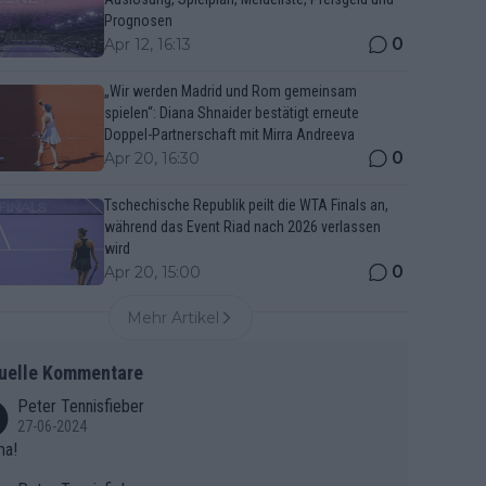
Prognosen
0
Apr 12, 16:13
„Wir werden Madrid und Rom gemeinsam
spielen“: Diana Shnaider bestätigt erneute
Doppel-Partnerschaft mit Mirra Andreeva
0
Apr 20, 16:30
Tschechische Republik peilt die WTA Finals an,
während das Event Riad nach 2026 verlassen
wird
0
Apr 20, 15:00
Mehr Artikel
uelle Kommentare
Peter Tennisfieber
27-06-2024
ma!