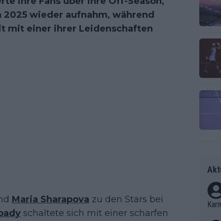
rte ihre Fans über ihre Off-Season,
on 2025 wieder aufnahm, während
t mit einer ihrer Leidenschaften
Akt
nd
Maria Sharapova
zu den Stars bei
Kar
oady
schaltete sich mit einer scharfen