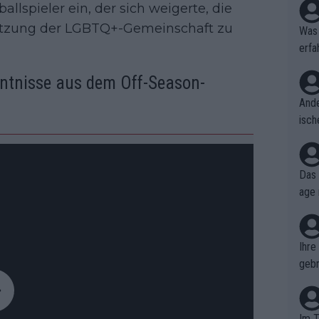
lspieler ein, der sich weigerte, die
ützung der LGBTQ+-Gemeinschaft zu
Was 
erfa
niss
nntnisse aus dem Off-Season-
Ande
isch
cht,
Das 
age 
ollt
ben.
Ihre
gebr
ch H
Im T