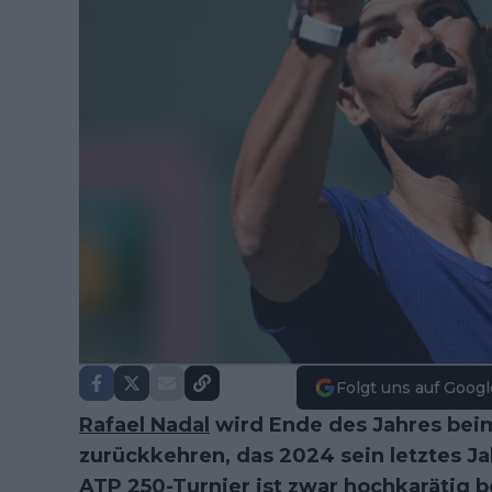
Folgt uns auf Googl
Rafael Nadal
wird Ende des Jahres be
zurückkehren, das 2024 sein letztes Ja
ATP 250-Turnier ist zwar hochkarätig b