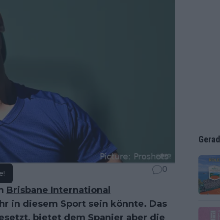
Gerad
0
e!
im
Brisbane International
hr in diesem Sport sein könnte. Das
esetzt, bietet dem Spanier aber die