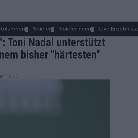
Kolumnen
Spieler
Spielerinnen
Live Ergebniss
▼
▼
▼
": Toni Nadal unterstützt
inem bisher "härtesten"
um 19:00