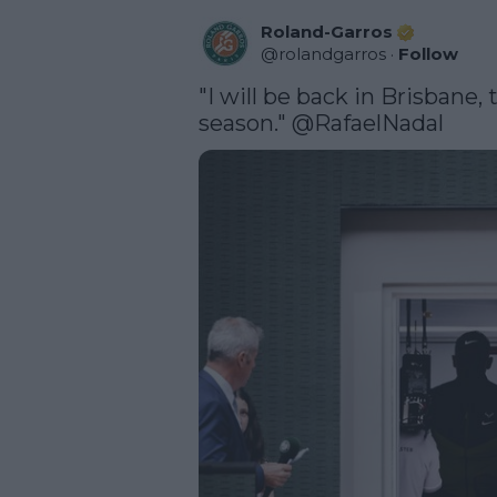
Roland-Garros
@
rolandgarros
·
Follow
"I will be back in Brisbane, 
season." 
@RafaelNadal