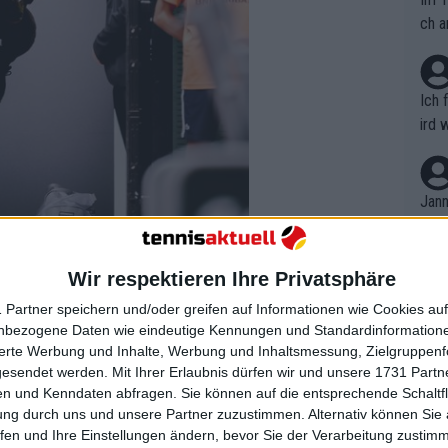
ch a
Ich 
ird 
vers
eine
r in
Jann
em i
merk
eite
Wir respektieren Ihre Privatsphäre
Dopp
t, a
n si
 Partner speichern und/oder greifen auf Informationen wie Cookies au
Wört
mmen
nbezogene Daten wie eindeutige Kennungen und Standardinformatione
B. C
nt. 
sierte Werbung und Inhalte, Werbung und Inhaltsmessung, Zielgruppen
ause
gesendet werden.
Mit Ihrer Erlaubnis dürfen wir und unsere 1731 Part
ient
Dopp
on v
ink
n und Kenndaten abfragen. Sie können auf die entsprechende Schaltfl
ewon
mmen
ung durch uns und unsere Partner zuzustimmen. Alternativ können Sie au
Fina
replies
Genr
fen und Ihre Einstellungen ändern, bevor Sie der Verarbeitung zustim
kel 