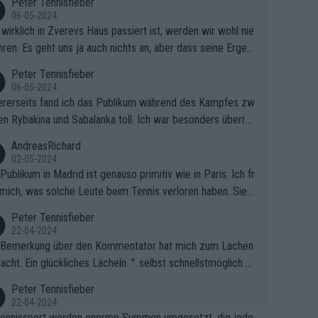
Peter Tennisfieber
06-05-2024
wirklich in Zverevs Haus passiert ist, werden wir wohl nie
hren. Es geht uns ja auch nichts an, aber dass seine Ergeb
e in letzter Zeit gelitten haben, ist ganz klar.
Peter Tennisfieber
06-05-2024
rerseits fand ich das Publikum während des Kampfes zw
en Rybakina und Sabalanka toll. Ich war besonders überras
 wie viele Fans da waren.
AndreasRichard
02-05-2024
Publikum in Madrid ist genauso primitiv wie in Paris. Ich fr
mich, was solche Leute beim Tennis verloren haben. Sie s
en besser zum Fußball gehen, dort sind sie besser aufgeho
Peter Tennisfieber
22-04-2024
 Bemerkung über den Kommentator hat mich zum Lachen
acht. Ein glückliches Lächeln. "..selbst schnellstmöglich na
ause.." 😂🤣🤩
Peter Tennisfieber
22-04-2024
ennissport werden enorme Summen umgesetzt, die jedo