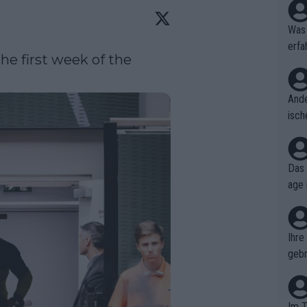
Was 
erfa
the first week of the 
niss
Ande
isch
cht,
Das 
age 
ollt
ben.
Ihre
gebr
ch H
Im T