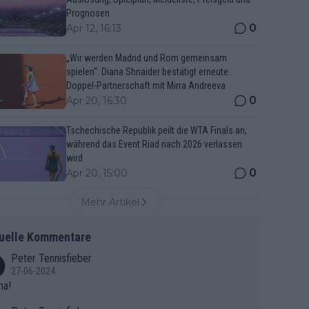
Prognosen
0
Apr 12, 16:13
„Wir werden Madrid und Rom gemeinsam
spielen“: Diana Shnaider bestätigt erneute
Doppel-Partnerschaft mit Mirra Andreeva
0
Apr 20, 16:30
Tschechische Republik peilt die WTA Finals an,
während das Event Riad nach 2026 verlassen
wird
0
Apr 20, 15:00
Mehr Artikel
uelle Kommentare
Peter Tennisfieber
27-06-2024
ma!