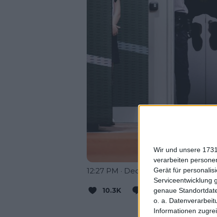
Wir und unsere 1731
verarbeiten persone
12:27 PM · Dec 1, 2023
Gerät für personali
Serviceentwicklung 
10.3K
Reply
Copy l
genaue Standortdate
o. a. Datenverarbeit
Read 74 
Informationen zugrei