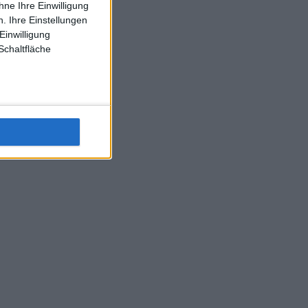
ne Ihre Einwilligung
J-L-Struff wahrscheinlich morge 3 Spiele absolvieren (2.
. Ihre Einstellungen
Einzel 1x Doppel) dank der hervorragenden Unterstützung
Einwilligung
Kommentators für F-A-A
Schaltfläche