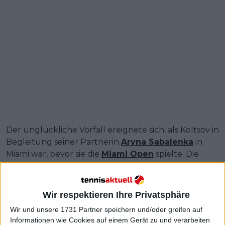
Der unglückliche Vorfall ereignete sich, als Koltsov in
Begleitung seiner Partnerin
Aryna Sabalenka
in
Miami war, bevor sie die
Miami Open
spielte. Die
Tragödie schlug unerwartet zu.
Weiterlesen
Wir respektieren Ihre Privatsphäre
Wir und unsere 1731 Partner speichern und/oder greifen auf
WTA Auslosung für die Miami
Informationen wie Cookies auf einem Gerät zu und verarbeiten
Open 2024 mit Iga SWIATEK,