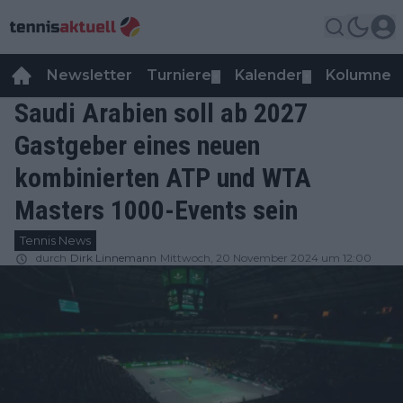
Newsletter
Turniere
Kalender
Kolumnen
▼
▼
Saudi Arabien soll ab 2027
Gastgeber eines neuen
kombinierten ATP und WTA
Masters 1000-Events sein
Tennis News
durch
Dirk Linnemann
Mittwoch, 20 November 2024 um 12:00