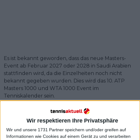
Es ist bekannt geworden, dass das neue Masters-
Event ab Februar 2027 oder 2028 in Saudi Arabien
stattfinden wird, da die Einzelheiten noch nicht
bekannt gegeben wurden. Dies wird das 10. ATP
Masters 1000 und WTA 1000 Event im
Tenniskalender sein.
Fans sind sich uneins über
Wir respektieren Ihre Privatsphäre
Saudi Arabien als
Wir und unsere 1731 Partner speichern und/oder greifen auf
Informationen wie Cookies auf einem Gerät zu und verarbeiten