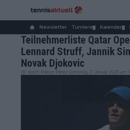
Newsletter
Turniere
Kalender
▼
▼
Teilnehmerliste Qatar Op
Lennard Struff, Jannik Sin
Novak Djokovic
durch
Franco Perez
Dienstag, 21 Januar 2025 um 