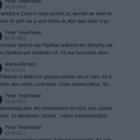
Peter Tennisfieber
06-05-2024
wirklich in Zverevs Haus passiert ist, werden wir wohl nie
hren. Es geht uns ja auch nichts an, aber dass seine Ergeb
e in letzter Zeit gelitten haben, ist ganz klar.
Peter Tennisfieber
06-05-2024
rerseits fand ich das Publikum während des Kampfes zw
en Rybakina und Sabalanka toll. Ich war besonders überras
 wie viele Fans da waren.
AndreasRichard
02-05-2024
Publikum in Madrid ist genauso primitiv wie in Paris. Ich fr
mich, was solche Leute beim Tennis verloren haben. Sie s
en besser zum Fußball gehen, dort sind sie besser aufgeho
Peter Tennisfieber
22-04-2024
 Bemerkung über den Kommentator hat mich zum Lachen
acht. Ein glückliches Lächeln. "..selbst schnellstmöglich na
ause.." 😂🤣🤩
Peter Tennisfieber
22-04-2024
ennissport werden enorme Summen umgesetzt, die jedo