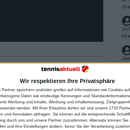
ch a
Ich 
ird 
vers
eine
r in
Jann
em i
merk
der topgesetzte Spieler des Turniers.
eite
er werden mehrere Grand Slam-
Wir respektieren Ihre Privatsphäre
Dopp
t, a
n si
z, der Russe Daniil Medvedev und der
 Partner speichern und/oder greifen auf Informationen wie Cookies au
Wört
mmen
nbezogene Daten wie eindeutige Kennungen und Standardinformatione
B. C
nt. 
sierte Werbung und Inhalte, Werbung und Inhaltsmessung, Zielgruppen
ause
gesendet werden.
Mit Ihrer Erlaubnis dürfen wir und unsere 1733 Part
ient
 Khachanov, schockierte die
Dopp
on v
n und Kenndaten abfragen. Sie können auf die entsprechende Schaltfl
ewon
tel gewann. Der schlagkräftige Russe
mmen
ung durch uns und unsere Partner zuzustimmen. Alternativ können Sie au
Fina
r zu wiederholen. Ihm zur Seite steht
Genr
fen und Ihre Einstellungen ändern, bevor Sie der Verarbeitung zustim
kel 