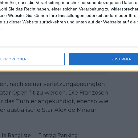
chten Sie, dass die Verarbeitung mancher personenbezogenen Daten oh
Titel 2020 gewann.
uss 
wohl Sie das Recht haben, einer solchen Verarbeitung zu widersprechen
mal 
diese Website. Sie können Ihre Einstellungen jederzeit ändern oder Ihre 
des 
e zu dieser Website zurückkehren und unten auf der Webseite auf die 
n.
ntschuldigung von Tony Jones
ralian Open aus Protest das
 verweigert hatte
pen 2025: Spielplan, Ergebnisse,
EHR OPTIONEN
ZUSTIMMEN
hen, nach seiner verletzungsbedingten
atar Open fit zu werden. Die Franzosen
r das Turnier angekündigt, ebenso wie
r australische Star Alex de Minaur.
.
lle Rangliste
Eintrag Ranking