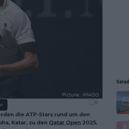
Gerad
0
e!
rden die ATP-Stars rund um den
oha, Katar, zu den
Qatar Open
2025,