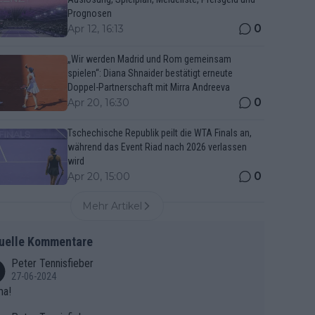
Prognosen
0
Apr 12, 16:13
„Wir werden Madrid und Rom gemeinsam
spielen“: Diana Shnaider bestätigt erneute
Doppel-Partnerschaft mit Mirra Andreeva
0
Apr 20, 16:30
Tschechische Republik peilt die WTA Finals an,
während das Event Riad nach 2026 verlassen
wird
0
Apr 20, 15:00
Mehr Artikel
uelle Kommentare
Peter Tennisfieber
27-06-2024
ma!