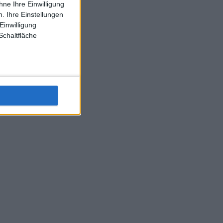
ne Ihre Einwilligung
J-L-Struff wahrscheinlich morge 3 Spiele absolvieren (2.
. Ihre Einstellungen
Einzel 1x Doppel) dank der hervorragenden Unterstützung
Einwilligung
Kommentators für F-A-A
Schaltfläche