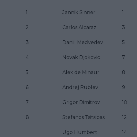
1
Jannik Sinner
1
2
Carlos Alcaraz
3
3
Daniil Medvedev
5
4
Novak Djokovic
7
5
Alex de Minaur
8
6
Andrej Rublev
9
7
Grigor Dimitrov
10
8
Stefanos Tsitsipas
12
Ugo Humbert
14