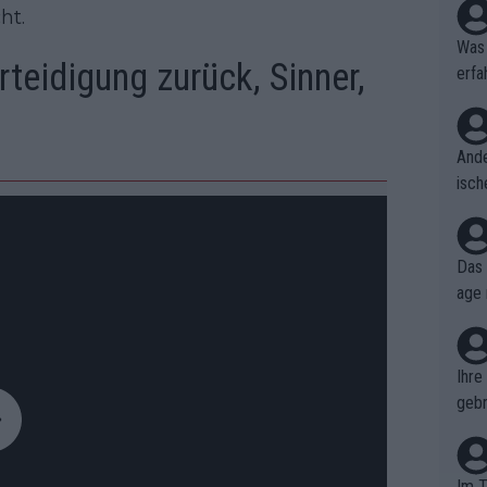
ht.
Was 
rteidigung zurück, Sinner,
erfa
niss
Ande
isch
cht,
Das 
age 
ollt
ben.
Ihre
gebr
ch H
Im T