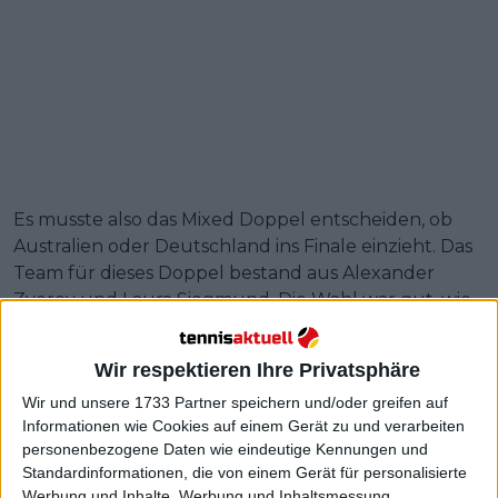
Es musste also das Mixed Doppel entscheiden, ob
Australien oder Deutschland ins Finale einzieht. Das
Team für dieses Doppel bestand aus Alexander
Zverev und Laura Siegmund. Die Wahl war gut, wie
sich später herausstellte.
Wir respektieren Ihre Privatsphäre
Weiterlesen
Wir und unsere 1733 Partner speichern und/oder greifen auf
Alexander Zverev führt das
Informationen wie Cookies auf einem Gerät zu und verarbeiten
personenbezogene Daten wie eindeutige Kennungen und
deutsche Team zum Sieg beim
Standardinformationen, die von einem Gerät für personalisierte
United Cup-Sieg : "Ich habe dem
Werbung und Inhalte, Werbung und Inhaltsmessung,