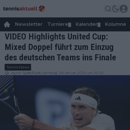
Newsletter
Turniere
Kalender
Kolumnen
▼
▼
VIDEO Highlights United Cup:
Mixed Doppel führt zum Einzug
des deutschen Teams ins Finale
Tennis News
durch
Sylke Puck
Samstag, 06 Januar 2024 um 22:30