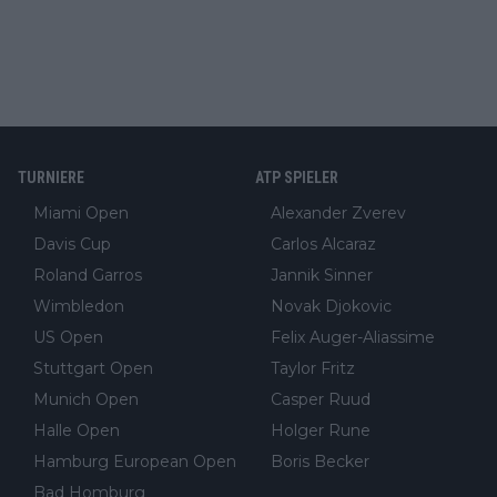
TURNIERE
ATP SPIELER
Miami Open
Alexander Zverev
Davis Cup
Carlos Alcaraz
Roland Garros
Jannik Sinner
Wimbledon
Novak Djokovic
US Open
Felix Auger-Aliassime
Stuttgart Open
Taylor Fritz
Munich Open
Casper Ruud
Halle Open
Holger Rune
Hamburg European Open
Boris Becker
Bad Homburg