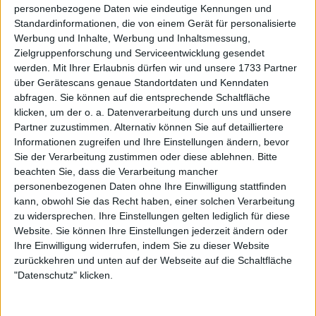
personenbezogene Daten wie eindeutige Kennungen und
„Mit ihm sind wir eines der stärksten Teams“:
Standardinformationen, die von einem Gerät für personalisierte
Victor Troicki deutet eine mögliche Djokovic-
Werbung und Inhalte, Werbung und Inhaltsmessung,
Rückkehr für eine entscheidende Begegnung im
Zielgruppenforschung und Serviceentwicklung gesendet
Davis Cup an
werden.
Mit Ihrer Erlaubnis dürfen wir und unsere 1733 Partner
02 Dezember 2025
über Gerätescans genaue Standortdaten und Kenndaten
abfragen. Sie können auf die entsprechende Schaltfläche
klicken, um der o. a. Datenverarbeitung durch uns und unsere
Partner zuzustimmen. Alternativ können Sie auf detailliertere
Informationen zugreifen und Ihre Einstellungen ändern, bevor
Sie der Verarbeitung zustimmen oder diese ablehnen.
Bitte
beachten Sie, dass die Verarbeitung mancher
personenbezogenen Daten ohne Ihre Einwilligung stattfinden
kann, obwohl Sie das Recht haben, einer solchen Verarbeitung
zu widersprechen. Ihre Einstellungen gelten lediglich für diese
Website. Sie können Ihre Einstellungen jederzeit ändern oder
Ihre Einwilligung widerrufen, indem Sie zu dieser Website
zurückkehren und unten auf der Webseite auf die Schaltfläche
"Datenschutz" klicken.
ATP
Viktor Troicki sagt, dass Djokovic bei den