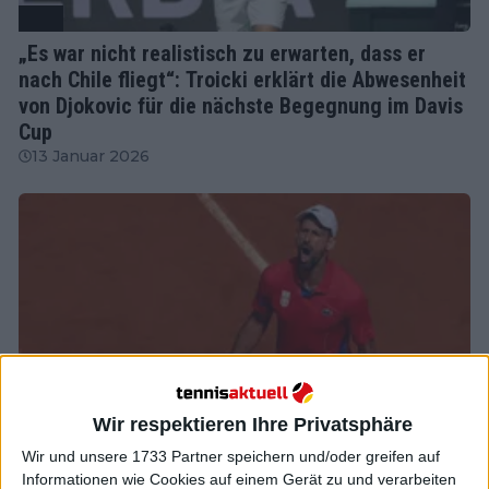
ATP
„Es war nicht realistisch zu erwarten, dass er
nach Chile fliegt“: Troicki erklärt die Abwesenheit
von Djokovic für die nächste Begegnung im Davis
Cup
13 Januar 2026
Wir respektieren Ihre Privatsphäre
Wir und unsere 1733 Partner speichern und/oder greifen auf
Informationen wie Cookies auf einem Gerät zu und verarbeiten
ATP