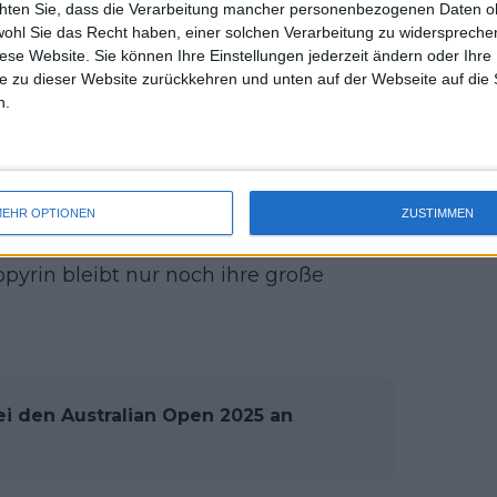
ewegt wie schon lange nicht mehr, das
chten Sie, dass die Verarbeitung mancher personenbezogenen Daten oh
uss 
wohl Sie das Recht haben, einer solchen Verarbeitung zu widersprechen
unft", sagte Tomljanovic nach dem
mal 
diese Website. Sie können Ihre Einstellungen jederzeit ändern oder Ihre 
des 
chied heute war, dass sie in den
e zu dieser Website zurückkehren und unten auf der Webseite auf die 
n, nicht viele Einbrüche hatte,
n.
auf einem gewissen Alex de Minaur.
 den Herren, der mit 6:3, 6:2, 6:4
EHR OPTIONEN
ZUSTIMMEN
nte Thompson kaum noch laufen, und
pyrin bleibt nur noch ihre große
ei den Australian Open 2025 an