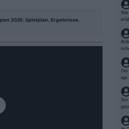
Was 
erfa
pen 2025: Spielplan, Ergebnisse,
niss
Ande
isch
cht,
Das 
age 
ollt
ben.
Ihre
gebr
ch H
Im T