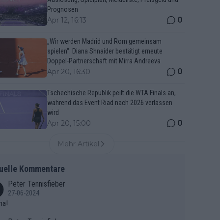
Prognosen
0
Apr 12, 16:13
„Wir werden Madrid und Rom gemeinsam
spielen“: Diana Shnaider bestätigt erneute
Doppel-Partnerschaft mit Mirra Andreeva
0
Apr 20, 16:30
Tschechische Republik peilt die WTA Finals an,
während das Event Riad nach 2026 verlassen
wird
0
Apr 20, 15:00
Mehr Artikel
uelle Kommentare
Peter Tennisfieber
27-06-2024
ma!