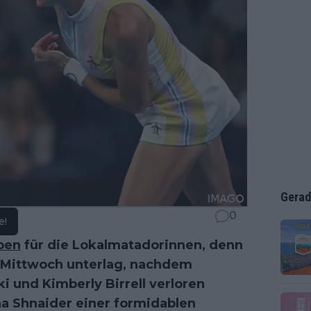
Gerad
0
e!
pen
für die Lokalmatadorinnen, denn
m Mittwoch unterlag, nachdem
 und Kimberly Birrell verloren
ana Shnaider einer formidablen