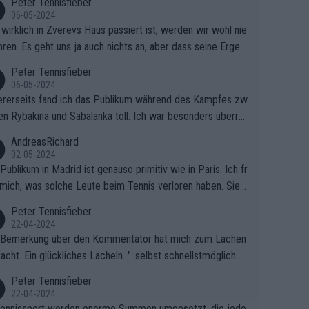
Peter Tennisfieber
06-05-2024
wirklich in Zverevs Haus passiert ist, werden wir wohl nie
hren. Es geht uns ja auch nichts an, aber dass seine Ergeb
e in letzter Zeit gelitten haben, ist ganz klar.
Peter Tennisfieber
06-05-2024
rerseits fand ich das Publikum während des Kampfes zw
en Rybakina und Sabalanka toll. Ich war besonders überras
 wie viele Fans da waren.
AndreasRichard
02-05-2024
Publikum in Madrid ist genauso primitiv wie in Paris. Ich fr
mich, was solche Leute beim Tennis verloren haben. Sie s
en besser zum Fußball gehen, dort sind sie besser aufgeho
Peter Tennisfieber
22-04-2024
 Bemerkung über den Kommentator hat mich zum Lachen
acht. Ein glückliches Lächeln. "..selbst schnellstmöglich na
ause.." 😂🤣🤩
Peter Tennisfieber
22-04-2024
ennissport werden enorme Summen umgesetzt, die jedo