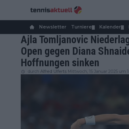
Newsletter
Turniere
Kalender
▼
▼
Ajla Tomljanovic Niederla
Open gegen Diana Shnaider
Hoffnungen sinken
durch
Alfred Ulferts
Mittwoch, 15 Januar 2025 um 1