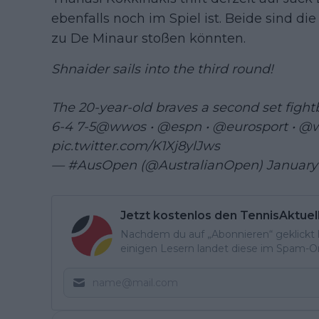
ebenfalls noch im Spiel ist. Beide sind di
zu De Minaur stoßen könnten.
Shnaider sails into the third round!
The 20-year-old braves a second set fight
6-4 7-5
@wwos
•
@espn
•
@eurosport
•
@w
pic.twitter.com/K1Xj8ylJws
— #AusOpen (@AustralianOpen)
January 
Jetzt kostenlos den TennisAktuel
Nachdem du auf „Abonnieren“ geklickt ha
einigen Lesern landet diese im Spam-Ord