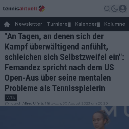
Newsletter
Turniere
Kalender
Kolumnen
▼
▼
"An Tagen, an denen sich der
Kampf überwältigend anfühlt,
schleichen sich Selbstzweifel ein":
Fernandez spricht nach dem US
Open-Aus über seine mentalen
Probleme als Tennisspielerin
WTA
durch
Alfred Ulferts
Mittwoch, 30 August 2023 um 20:20