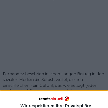
Fernandez beschrieb in einem langen Beitrag in den
sozialen Medien die Selbstzweifel, die sich
einschleichen - ein Gefühl, das, wie sie sagt, jeden
Athleten befällt - und wie sie nach ihrer Niederlage
gegen
Ekaterina Alexandrova
gewillt ist, "die Reise
anzunehmen", da sie in ihrer Karriere von einem
Wir respektieren Ihre Privatsphäre