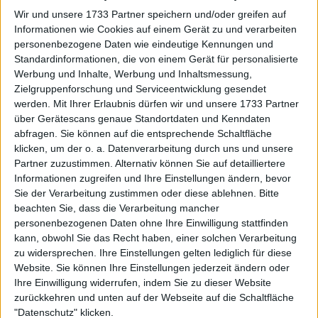
Höhepunkt zu einem Tiefpunkt gelangt, nachdem
Wir und unsere 1733 Partner speichern und/oder greifen auf
sie in letzter Zeit ein wenig in Form gekommen war.
Informationen wie Cookies auf einem Gerät zu und verarbeiten
personenbezogene Daten wie eindeutige Kennungen und
Weiterlesen
Standardinformationen, die von einem Gerät für personalisierte
Werbung und Inhalte, Werbung und Inhaltsmessung,
Leylah Fernandez scheitert im
Zielgruppenforschung und Serviceentwicklung gesendet
Viertelfinale von Tennis in the
werden.
Mit Ihrer Erlaubnis dürfen wir und unsere 1733 Partner
Land gegen Tatjana Maria vor
über Gerätescans genaue Standortdaten und Kenndaten
den US Open
abfragen. Sie können auf die entsprechende Schaltfläche
klicken, um der o. a. Datenverarbeitung durch uns und unsere
Partner zuzustimmen. Alternativ können Sie auf detailliertere
Informationen zugreifen und Ihre Einstellungen ändern, bevor
Sie der Verarbeitung zustimmen oder diese ablehnen.
Bitte
beachten Sie, dass die Verarbeitung mancher
personenbezogenen Daten ohne Ihre Einwilligung stattfinden
kann, obwohl Sie das Recht haben, einer solchen Verarbeitung
zu widersprechen. Ihre Einstellungen gelten lediglich für diese
Website. Sie können Ihre Einstellungen jederzeit ändern oder
Ihre Einwilligung widerrufen, indem Sie zu dieser Website
zurückkehren und unten auf der Webseite auf die Schaltfläche
"Datenschutz" klicken.