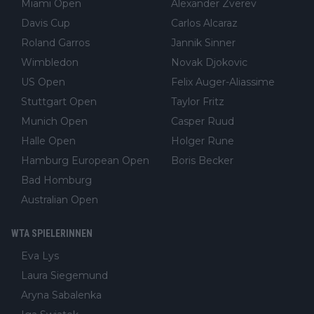
Miami Open
Alexander Zverev
Davis Cup
Carlos Alcaraz
Roland Garros
Jannik Sinner
Wimbledon
Novak Djokovic
US Open
Felix Auger-Aliassime
Stuttgart Open
Taylor Fritz
Munich Open
Casper Ruud
Halle Open
Holger Rune
Hamburg European Open
Boris Becker
Bad Homburg
Australian Open
WTA SPIELERINNEN
Eva Lys
Laura Siegemund
Aryna Sabalenka