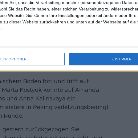
chten Sie, dass die Verarbeitung mancher personenbezogenen Daten oh
uss 
esem Wochenende den Titel gewinnen
wohl Sie das Recht haben, einer solchen Verarbeitung zu widersprechen
mal 
te ändern, so dass sie immer noch als
diese Website. Sie können Ihre Einstellungen jederzeit ändern oder Ihre 
des 
e zu dieser Website zurückkehren und unten auf der Webseite auf die 
n.
 Nach Peng Shuai-Saga
EHR OPTIONEN
ZUSTIMMEN
 WTA 1000 auf dem Programm
ischem Boden fort und trifft auf
in. Marta Kostyuk könnte auf Amanda
ns und Anna Kalinskaya ein
erstere in Peking verletzungsbedingt
en Runde.
h gestern zurückgezogen. Sie