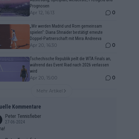
Prognosen
0
Apr 12, 16:13
„Wir werden Madrid und Rom gemeinsam
spielen“: Diana Shnaider bestätigt erneute
Doppel-Partnerschaft mit Mirra Andreeva
0
Apr 20, 16:30
Tschechische Republik peilt die WTA Finals an,
während das Event Riad nach 2026 verlassen
wird
0
Apr 20, 15:00
Mehr Artikel
uelle Kommentare
Peter Tennisfieber
27-06-2024
ma!