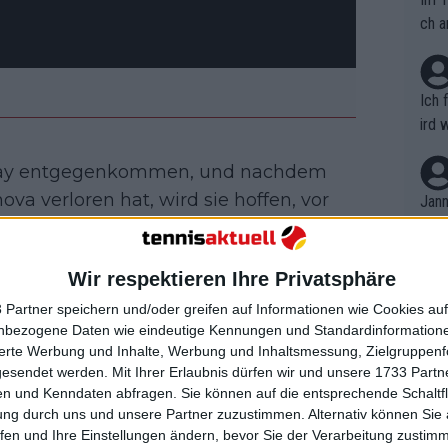
ch a
Ich 
ird 
vers
play entgegenkommen, und nachdem
eine
r in
va verloren hat, wird sie hoffen, vor
Jann
em i
aße zurückzukehren. In der zweiten
merk
Eala oder Katerina Siniakova. Donna
eite
Wir respektieren Ihre Privatsphäre
Dopp
nd trifft auf Elise Mertens.
t, a
n si
 Partner speichern und/oder greifen auf Informationen wie Cookies au
Wört
 Volynets oder Anastasia Potapova und
mmen
nbezogene Daten wie eindeutige Kennungen und Standardinformatione
B. C
nt. 
sierte Werbung und Inhalte, Werbung und Inhaltsmessung, Zielgruppen
 In der dritten Runde lauern Paula
ause
gesendet werden.
Mit Ihrer Erlaubnis dürfen wir und unsere 1733 Part
ient
Dopp
mine Paolini
erhielt ein Freilos und
on v
n und Kenndaten abfragen. Sie können auf die entsprechende Schaltfl
ewon
in und könnte dann auf Mirra Andreeva
mmen
ung durch uns und unsere Partner zuzustimmen. Alternativ können Sie au
Fina
Genr
fen und Ihre Einstellungen ändern, bevor Sie der Verarbeitung zustim
er auf Leylah Fernandez oder Diana
kel 