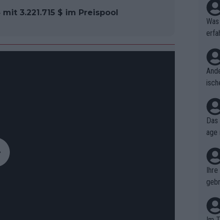
it 3.221.715 $ im Preispool
Was 
erfa
niss
Ande
isch
cht,
Das 
age 
ollt
ben.
Ihre
gebr
ch H
Im T