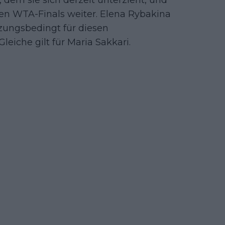
dem sie sich derzeit unterzieht, und
den WTA-Finals weiter. Elena Rybakina
tzungsbedingt für diesen
eiche gilt für Maria Sakkari.