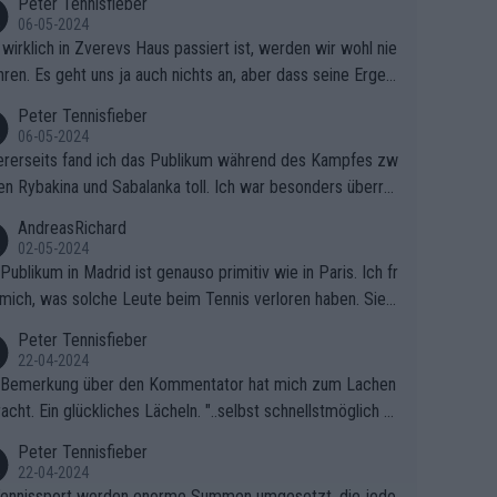
Peter Tennisfieber
06-05-2024
wirklich in Zverevs Haus passiert ist, werden wir wohl nie
hren. Es geht uns ja auch nichts an, aber dass seine Ergeb
e in letzter Zeit gelitten haben, ist ganz klar.
Peter Tennisfieber
06-05-2024
rerseits fand ich das Publikum während des Kampfes zw
en Rybakina und Sabalanka toll. Ich war besonders überras
 wie viele Fans da waren.
AndreasRichard
02-05-2024
Publikum in Madrid ist genauso primitiv wie in Paris. Ich fr
mich, was solche Leute beim Tennis verloren haben. Sie s
en besser zum Fußball gehen, dort sind sie besser aufgeho
Peter Tennisfieber
22-04-2024
 Bemerkung über den Kommentator hat mich zum Lachen
acht. Ein glückliches Lächeln. "..selbst schnellstmöglich na
ause.." 😂🤣🤩
Peter Tennisfieber
22-04-2024
ennissport werden enorme Summen umgesetzt, die jedo