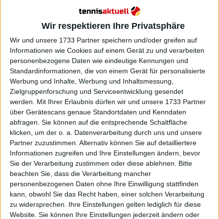
Weiterlesen
Wir respektieren Ihre Privatsphäre
Preisgeld und Punkteaufteilung
Wir und unsere 1733 Partner speichern und/oder greifen auf
der Wimbledon Championships
Informationen wie Cookies auf einem Gerät zu und verarbeiten
2024: Wie viel verdienen die
personenbezogene Daten wie eindeutige Kennungen und
Sieger bei SW19?
Standardinformationen, die von einem Gerät für personalisierte
Werbung und Inhalte, Werbung und Inhaltsmessung,
Zielgruppenforschung und Serviceentwicklung gesendet
werden.
Mit Ihrer Erlaubnis dürfen wir und unsere 1733 Partner
über Gerätescans genaue Standortdaten und Kenndaten
abfragen. Sie können auf die entsprechende Schaltfläche
klicken, um der o. a. Datenverarbeitung durch uns und unsere
Partner zuzustimmen. Alternativ können Sie auf detailliertere
Informationen zugreifen und Ihre Einstellungen ändern, bevor
Sie der Verarbeitung zustimmen oder diese ablehnen.
Bitte
beachten Sie, dass die Verarbeitung mancher
personenbezogenen Daten ohne Ihre Einwilligung stattfinden
kann, obwohl Sie das Recht haben, einer solchen Verarbeitung
zu widersprechen. Ihre Einstellungen gelten lediglich für diese
Website. Sie können Ihre Einstellungen jederzeit ändern oder