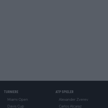
TURNIERE
ATP SPIELER
Miami Open
Alexander Zverev
Davis Cup
Carlos Alcaraz