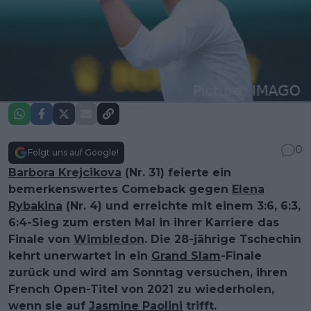
0
Folgt uns auf Google!
Barbora Krejcikova
(Nr. 31) feierte ein
bemerkenswertes Comeback gegen
Elena
Rybakina
(Nr. 4) und erreichte mit einem 3:6, 6:3,
6:4-Sieg zum ersten Mal in ihrer Karriere das
Finale von
Wimbledon
. Die 28-jährige Tschechin
kehrt unerwartet in ein
Grand Slam
-Finale
zurück und wird am Sonntag versuchen, ihren
French Open-Titel von 2021 zu wiederholen,
wenn sie auf
Jasmine Paolini
trifft.