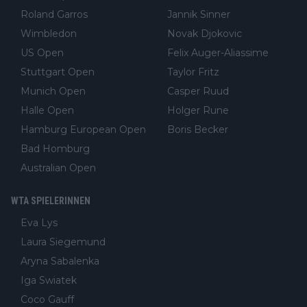
Roland Garros
Jannik Sinner
Wimbledon
Novak Djokovic
US Open
Felix Auger-Aliassime
Stuttgart Open
Taylor Fritz
Munich Open
Casper Ruud
Halle Open
Holger Rune
Hamburg European Open
Boris Becker
Bad Homburg
Australian Open
WTA SPIELERINNEN
Eva Lys
Laura Siegemund
Aryna Sabalenka
Iga Swiatek
Coco Gauff