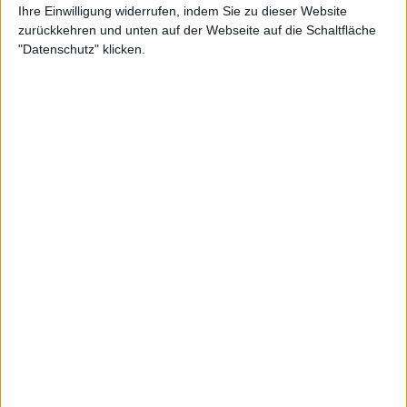
Ihre Einwilligung widerrufen, indem Sie zu dieser Website
zurückkehren und unten auf der Webseite auf die Schaltfläche
"Datenschutz" klicken.
Der erste Satz schien auf einen unkomplizierten Tag
für die Kasachin hinzudeuten, denn sie kassierte
früh zwei Breaks in Folge, dominierte die Punkte mit
ihrer Vorhand und das Spiel wurde fast
ausschließlich von Rybakina bestimmt, die
abwechselnd Winner und unerzwungene Fehler
machte.Krejcikova fand nach einem 0:4-Rückstand
zu ihrer Form, begann ihre Schläge zu lockern und
zeigte mehr Willen.
Die Tschechin holte sich ein Break, verlor dann aber
ihr drittes Aufschlagspiel in Folge. Obwohl es der
ehemaligen French-Open-Siegerin gelang, den
Rückstand mit einem letzten Break aufzuholen,