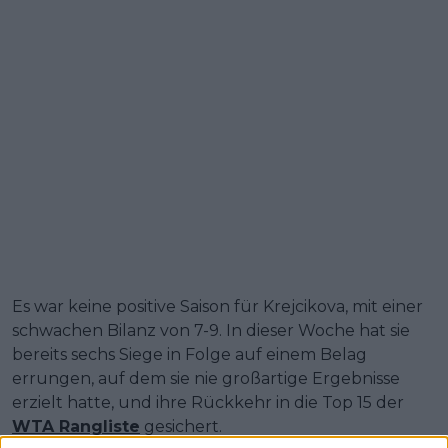
Es war keine positive Saison für Krejcikova, mit einer
schwachen Bilanz von 7-9. In dieser Woche hat sie
bereits sechs Siege in Folge auf einem Belag
errungen, auf dem sie nie großartige Ergebnisse
erzielt hatte, und ihre Rückkehr in die Top 15 der
WTA Rangliste
gesichert.