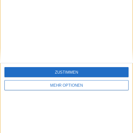
Vorheriger Artikel
Nächster Artikel
Taylor Fritz spricht
Zuwachs für eine
über den
Gruppe von
umstrittenen Post
Spielerinnen die in
seiner Freundin über
derselben Saison das
Alexander Zverev
Finale der French
Open und von
Wimbledon erreicht
ZUSTIMMEN
haben : Jasmine
Paolini
MEHR OPTIONEN