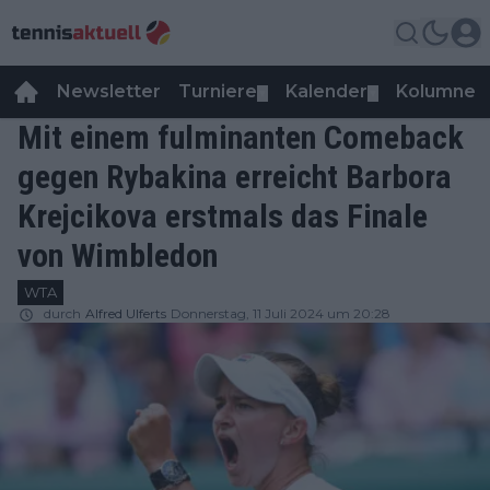
Newsletter
Turniere
Kalender
Kolumnen
▼
▼
Mit einem fulminanten Comeback
gegen Rybakina erreicht Barbora
Krejcikova erstmals das Finale
von Wimbledon
WTA
durch
Alfred Ulferts
Donnerstag, 11 Juli 2024 um 20:28